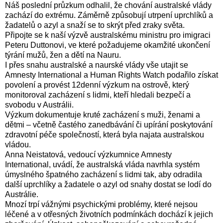
Náš poslední průzkum odhalil, že chování australské vlády
zachází do extrému. Záměrně způsobují utrpení uprchlíků a
žadatelů o azyl a snaží se to skrýt před zraky světa.
Připojte se k naší výzvě australskému ministru pro imigraci
Peteru Duttonovi, ve které požadujeme okamžité ukončení
týrání mužů, žen a dětí na Nauru.
I přes snahu australské a naurské vlády vše utajit se
Amnesty International a Human Rights Watch podařilo získat
povolení a provést 12denní výzkum na ostrově, který
monitoroval zacházení s lidmi, kteří hledali bezpečí a
svobodu v Austrálii.
Výzkum dokumentuje kruté zacházení s muži, ženami a
dětmi – včetně častého zanedbávání či upírání poskytování
zdravotní péče společností, která byla najata australskou
vládou.
Anna Neistatová, vedoucí výzkumnice Amnesty
International, uvádí, že australská vláda navrhla systém
úmyslného špatného zacházení s lidmi tak, aby odradila
další uprchlíky a žadatele o azyl od snahy dostat se lodí do
Austrálie.
Mnozí trpí vážnými psychickými problémy, které nejsou
léčené a v otřesných životních podmínkách dochází k jejich