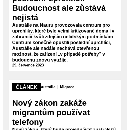
Budoucnost ale zůstává
nejistá
Austrálie na Nauru provozovala centrum pro
uprchlíky, které bylo velmi kritizované doma i v
zahraničí kvůli zdejším nelidským podmínkám.
Centrum konečně opustili poslední uprchlíci,
Austrálie ale nadále nechává otevřenou
možnost, že zařízení „v případě potřeby“ v
budoucnu znovu využije.
29. července 2023
ČLÁNEK
Austrálie
Migrace
Nový zákon zakáže
migrantům používat
telefony
Nový zákon, který bude projednávat australský