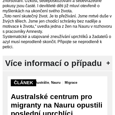
zhoršování. Úzkost, sebepoškozování a sebevražedné
pokusy jsou časté. I devítileté děti již mluví otevřeně o
myšlenkách na ukončení svého života.
„Toto není skutečný život. Je to přežívání. Jsme mrtvé duše v
živých tělech. Jsme jen chodící schránky bez naděje a
motivace k životu,“ uvedla jedna z žen na Nauru v rozhovoru
s pracovníky Amnesty.
Systematické a utajované zneužívání uprchlíků a žadatelů o
azyl musí neprodleně skončit. Připojte se neprodleně k
petici.
Více informací o případu
ČLÁNEK
Austrálie
,
Nauru
Migrace
Australské centrum pro
migranty na Nauru opustili
poslední uprchlíci.