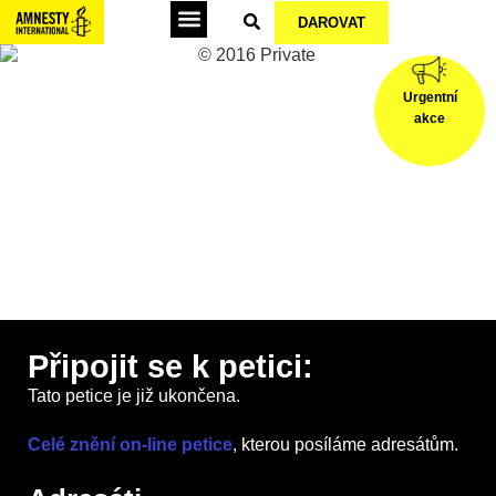
DAROVAT
Podepsat petice
Urgentní
akce
© 2016 Private
Připojit se k petici:
Tato petice je již ukončena.
Celé znění on-line petice
, kterou posíláme adresátům.