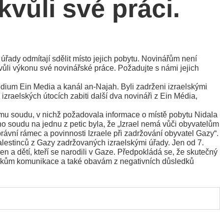
kvůli své práci.
úřady odmítají sdělit místo jejich pobytu. Novinářům není
vůli výkonu své novinářské práce. Požadujte s námi jejich
dium Ein Media a kanál an-Najah. Byli zadrženi izraelskými
izraelských útocích zabiti další dva novináři z Ein Média,
ímu soudu, v nichž požadovala informace o místě pobytu Nidala
o soudu na jednu z petic byla, že „Izrael nemá vůči obyvatelům
rávní rámec a povinnosti Izraele při zadržování obyvatel Gazy“.
lestinců z Gazy zadržovaných izraelskými úřady. Jen od 7.
a dětí, kteří se narodili v Gaze. Předpokládá se, že skutečný
adkům komunikace a také obavám z negativních důsledků