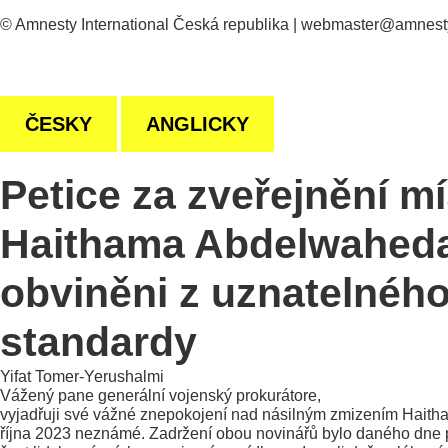
© Amnesty International Česká republika | webmaster@amnest
ČESKY
ANGLICKY
Petice za zveřejnění m
Haithama Abdelwaheda 
obviněni z uznatelného
standardy
Yifat Tomer-Yerushalmi
Vážený pane generální vojenský prokurátore,
vyjadřuji své vážné znepokojení nad násilným zmizením Haitha
října 2023 neznámé. Zadržení obou novinářů bylo daného dne p