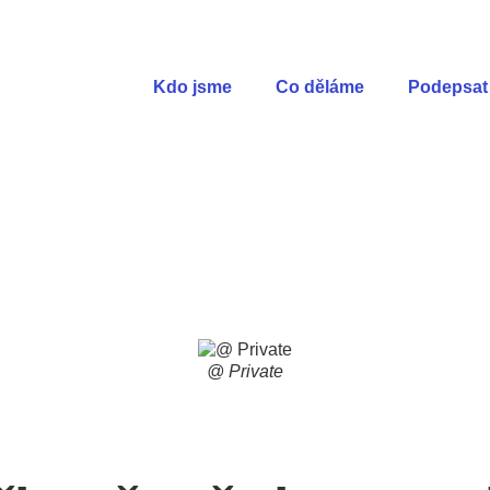
Kdo jsme
Co děláme
Podepsat 
@ Private