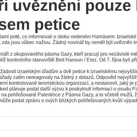
ři uvězněni pouze 
sem petice
 silami poté, co informovali o útoku vedeném Hamásem. Izraelské 
ší, zda jsou vůbec naživu. Žádný novinář by neměl být uvězněn k
náři z okupovaného pásma Gazy, kteří pracují pro nezávislé mé
 kontrolního stanoviště Beit Hanoun / Erez. Od 7. října byli při 
.
 žádostí izraelským úřadům a dvě petice k izraelskému nejvyšš
 úřady zatím nereagovaly na žádný z dotazů. Odpověď nejvyššíh
kontrolované teroristickou organizací, a nestanovil, jaký je p
ed plánuje podat další výzvu k poskytnutí informací o osudu Pa
na pohřešované Palestince z Pásma Gazy, a to včetně mužů, žen 
emůže podat zprávu o svých blízkých pohřešovaných kvůli výp