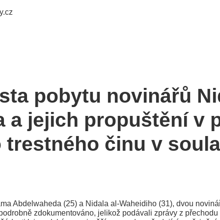
y.cz
ísta pobytu novinářů Ni
a jejich propuštění v 
 trestného činu v soul
ma Abdelwaheda (25) a Nidala al-Waheidiho (31), dvou novinář
odrobně zdokumentováno, jelikož podávali zprávy z přechodu Be