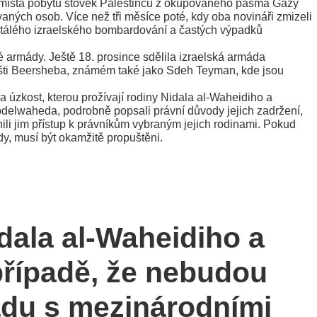
ní místa pobytu stovek Palestinců z okupovaného pásma Gazy
aných osob. Více než tři měsíce poté, kdy oba novináři zmizeli
eustálého izraelského bombardování a častých výpadků
 armády. Ještě 18. prosince sdělila izraelská armáda
išti Beersheba, známém také jako Sdeh Teyman, kde jsou
 úzkost, kterou prožívají rodiny Nidala al-Waheidiho a
elwaheda, podrobně popsali právní důvody jejich zadržení,
li jim přístup k právníkům vybraným jejich rodinami. Pokud
y, musí být okamžitě propuštěni.
dala al-Waheidiho a
případě, že nebudou
adu s mezinárodními