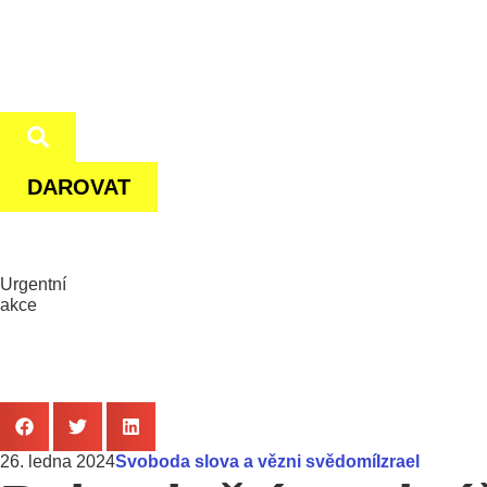
DAROVAT
Urgentní
akce
26. ledna 2024
Svoboda slova a vězni svědomí
Izrael