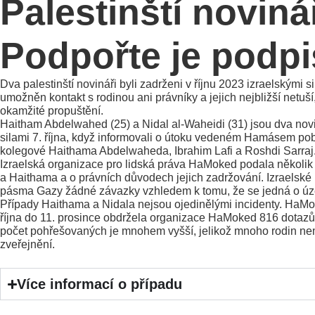
Palestinští noviná
Podpořte je podpi
Dva palestinští novináři byli zadrženi v říjnu 2023 izraelskými
umožněn kontakt s rodinou ani právníky a jejich nejbližší netu
okamžité propuštění.
Haitham Abdelwahed (25) a Nidal al-Waheidi (31) jsou dva novi
silami 7. října, když informovali o útoku vedeném Hamásem poblíž
kolegové Haithama Abdelwaheda, Ibrahim Lafi a Roshdi Sarraj
Izraelská organizace pro lidská práva HaMoked podala několik
a Haithama a o právních důvodech jejich zadržování. Izraelské
pásma Gazy žádné závazky vzhledem k tomu, že se jedná o území 
Případy Haithama a Nidala nejsou ojedinělými incidenty. HaMok
října do 11. prosince obdržela organizace HaMoked 816 dotazů 
počet pohřešovaných je mnohem vyšší, jelikož mnoho rodin n
zveřejnění.
Více informací o případu