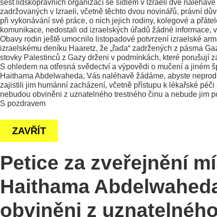
šest lidskoprávních organizací se sídlem v Izraeli dvě naléha
zadržovaných v Izraeli, včetně těchto dvou novinářů, právní dů
při vykonávání své práce, o nich jejich rodiny, kolegové a př
komunikace, nedostali od izraelských úřadů žádné informace, vč
Obavy rodin ještě umocnilo listopadové potvrzení izraelské arm
izraelskému deníku Haaretz, že „řada“ zadržených z pásma Ga
stovky Palestinců z Gazy drženi v podmínkách, které porušují 
S ohledem na otřesná svědectví a výpovědi o mučení a jiném šp
Haithama Abdelwaheda, Vás naléhavě žádáme, abyste neprodlen
zajistili jim humánní zacházení, včetně přístupu k lékařské pé
nebudou obviněni z uznatelného trestného činu a nebude jim po
S pozdravem
ZAVŘÍT
Petice za zveřejnění m
Haithama Abdelwaheda 
obviněni z uznatelného