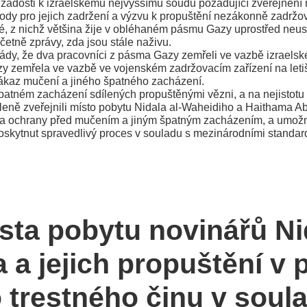
vé žádosti k izraelskému nejvyššímu soudu požadující zveřejně
vody pro jejich zadržení a výzvu k propuštění nezákonně zadržov
átelé, z nichž většina žije v obléhaném pásmu Gazy uprostřed n
etně zprávy, zda jsou stále naživu.
ády, že dva pracovníci z pásma Gazy zemřeli ve vazbě izraelské
zy zemřela ve vazbě ve vojenském zadržovacím zařízení na let
zákaz mučení a jiného špatného zacházení.
atném zacházení sdílených propuštěnými vězni, a na nejistotu a
ě zveřejnili místo pobytu Nidala al-Waheidiho a Haithama Abd
či a ochrany před mučením a jiným špatným zacházením, a umožni
skytnut spravedlivý proces v souladu s mezinárodními standard
ísta pobytu novinářů Ni
a jejich propuštění v 
 trestného činu v soul