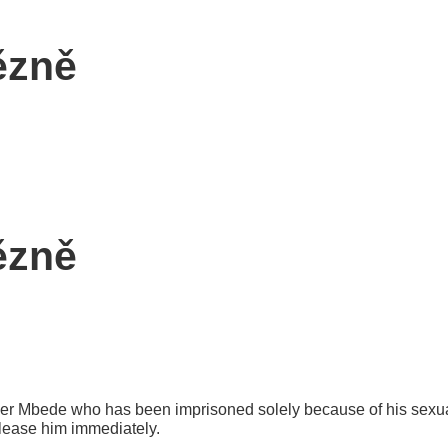
ězně
ězně
r Mbede who has been imprisoned solely because of his sexual 
lease him immediately.