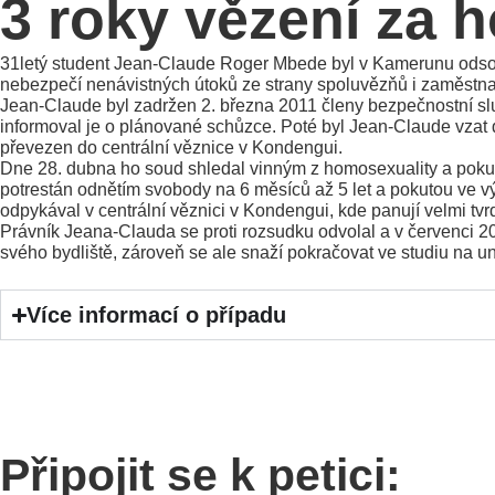
3 roky vězení za 
31letý student Jean-Claude Roger Mbede byl v Kamerunu odsou
nebezpečí nenávistných útoků ze strany spoluvězňů i zaměstn
Jean-Claude byl zadržen 2. března 2011 členy bezpečnostní slu
informoval je o plánované schůzce. Poté byl Jean-Claude vzat
převezen do centrální věznice v Kondengui.
Dne 28. dubna ho soud shledal vinným z homosexuality a pokus
potrestán odnětím svobody na 6 měsíců až 5 let a pokutou ve výš
odpykával v centrální věznici v Kondengui, kde panují velmi tv
Právník Jeana-Clauda se proti rozsudku odvolal a v červenci 2
svého bydliště, zároveň se ale snaží pokračovat ve studiu na u
Více informací o případu
Připojit se k petici: