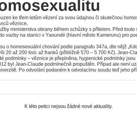
homosexualitu
zen ke třem letům vězení za svou údajnou či skutečnou homos
anců věznice.
žby ministerstva obrany během schůzky s přítelem. Před touto s
 do vazby na stanici v Yaoundé (hlavní město Kamerunu) pro po
u o homosexuální chování podle paragrafu 347a, dle nějž „Kdo
i 20 až 200 tisíc až franků (přibližně 570 – 5 700 Kč). Jean-Cl
rdé podmínky – věznice je přeplněna, hygienické podmínky jsou 
012 byl Jean-Claude podmínečně propuštěn. Případ ale není uza
niverzitě. Po odvolání podaném k odvolacímu soudu teď jeho pří
K této petici nejsou žádné nové aktuality.