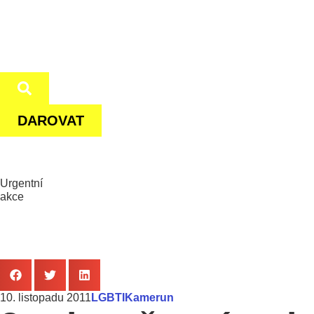
DAROVAT
Urgentní
akce
10. listopadu 2011
LGBTI
Kamerun