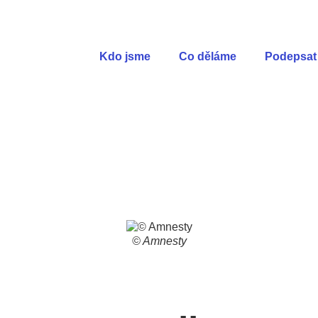
Kdo jsme
Co děláme
Podepsat 
© Amnesty