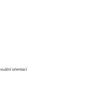
i
uální orientací