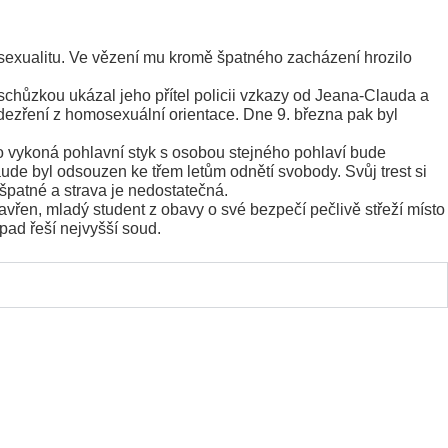
exualitu. Ve vězení mu kromě špatného zacházení hrozilo
chůzkou ukázal jeho přítel policii vzkazy od Jeana-Clauda a
dezření z homosexuální orientace. Dne 9. března pak byl
 vykoná pohlavní styk s osobou stejného pohlaví bude
aude byl odsouzen ke třem letům odnětí svobody. Svůj trest si
špatné a strava je nedostatečná.
vřen, mladý student z obavy o své bezpečí pečlivě střeží místo
pad řeší nejvyšší soud.