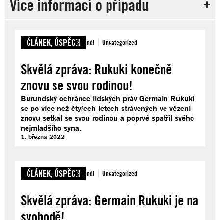
Více informací o případu
ČLÁNEK
,
ÚSPĚCH
Burundi
Uncategorized
Skvělá zpráva: Rukuki konečně
znovu se svou rodinou!
Burundský ochránce lidských práv Germain Rukuki
se po více než čtyřech letech strávených ve vězení
znovu setkal se svou rodinou a poprvé spatřil svého
nejmladšího syna.
1. března 2022
ČLÁNEK
,
ÚSPĚCH
Burundi
Uncategorized
Skvělá zpráva: Germain Rukuki je na
svobodě!