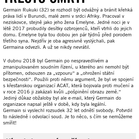
Germain Rukuki (32) se rozhodl být odvážný a bránit křehká
práva lidí v Burundi, malé zemi v srdci Afriky. Pracoval v
neziskovce, stejně jako jeho žena Emelyne. Jedné noci je v
létě 2017 probudily desítky ozbrojenců, kteří vtrhli do jejich
domu. Emelyne byla tou dobou jen pár týdnů před porodem
třetího syna. Nejdřív je oba agresivně vyslýchali, pak
Germaina odvezli. A už se nikdy nevrátil.
V dubnu 2018 byl Germain po nespravedlivém a
zmanipulovaném soudním řízení, u kterého ani nemohl být
přítomen, odsouzen za „vzpouru“ a „ohrožení státní
bezpečnosti“. Použili proti němu argument, že byl ve spojení
s křesťanskou organizací ACAT, která bojovala proti mučení a
v roce 2016 ji zakázali kvůli „pošpinění obrazu země.“
Jediný důkaz obžaloby byl ale e-mail, který Germain do
organizace napsal ještě v době, kdy byla legální.
Germain si vyslechl rozsudek 32 let odnětí svobody. Potvrdil
to následně i odvolací soud. Je to něco, s čím se nemůžeme
smířit!