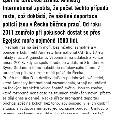
International zjistila, že počet těchto případů
roste, což dokládá, že násilné deportace
policií jsou v Řecku běžnou praxí. Od roku
2011 zemřelo při pokusech dostat se přes
Egejské moře nejméně 1500 lidí.
„Nechali nás na širém moři, bez ničeho, samotné a v
poničené lodi,“ řekl Amnesty International (AI) B., 17letý
mladý muž z Afgánistánu. Vzpomínal na události z konce
února 2013, kdy se spolu s rodinou a dalšími 36 lidmi ze
Sýrie, Súdánu a Iránu nalodil do nafukovacího člunu. Z
tureckého přístavu Izmir mířili právě do Řecka.
Příběh mladíka B. a desítky dalších podobných svědectví,
která Amnesty International zaznamenala, vrhají na události
na řeckých hranicích velice špatné světlo. Jsou to zprávy,
které rozhodně nenajdete na titulních stránkách novin, přesto
se dějí dnes a denně. Řecké úřady hromadně deportují
příchozí zpět na lodích bez toho, aby posoudily jejich osobní
situaci, a vytlačováním zpět jednoznačně porušují Úmluvu o
právním postavení uprchlíků. Tyto takzvané „push backs“