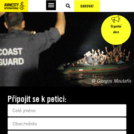
DAROVAT
Urgentní
akce
© Giorgos Moutafis
Připojit se k petici: