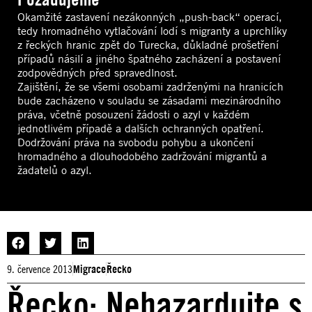
Okamžité zastavení nezákonných „push-back“ operací,
tedy hromadného vytlačování lodí s migranty a uprchlíky
z řeckých hranic zpět do Turecka, důkladné prošetření
případů násilí a jiného špatného zacházení a postavení
zodpovědných před spravedlnost.
Zajištění, že se všemi osobami zadrženými na hranicích
bude zacházeno v souladu se zásadami mezinárodního
práva, včetně posouzení žádosti o azyl v každém
jednotlivém případě a dalších ochranných opatření.
Dodržování práva na svobodu pohybu a ukončení
hromadného a dlouhodobého zadržování migrantů a
žadatelů o azyl.
9. července 2013
Migrace
Řecko
Řecko: Nehazardujte s