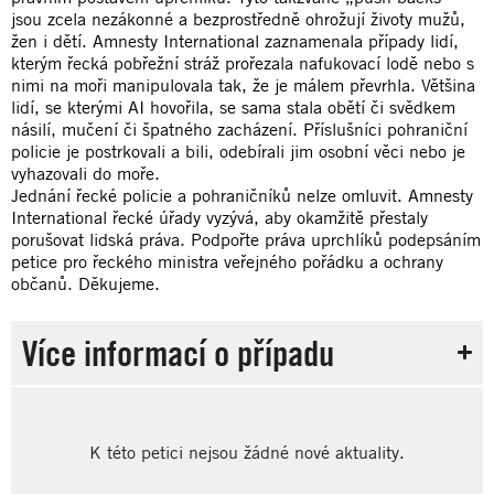
jsou zcela nezákonné a bezprostředně ohrožují životy mužů,
žen i dětí. Amnesty International zaznamenala případy lidí,
kterým řecká pobřežní stráž prořezala nafukovací lodě nebo s
nimi na moři manipulovala tak, že je málem převrhla. Většina
lidí, se kterými AI hovořila, se sama stala obětí či svědkem
násilí, mučení či špatného zacházení. Příslušníci pohraniční
policie je postrkovali a bili, odebírali jim osobní věci nebo je
vyhazovali do moře.
Jednání řecké policie a pohraničníků nelze omluvit. Amnesty
International řecké úřady vyzývá, aby okamžitě přestaly
porušovat lidská práva. Podpořte práva uprchlíků podepsáním
petice pro řeckého ministra veřejného pořádku a ochrany
občanů. Děkujeme.
Více informací o případu
K této petici nejsou žádné nové aktuality.