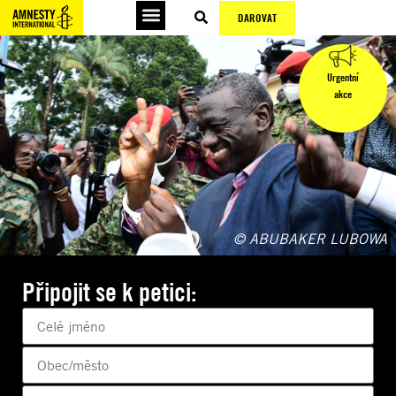
DAROVAT
Urgentní
akce
© ABUBAKER LUBOWA
Připojit se k petici: