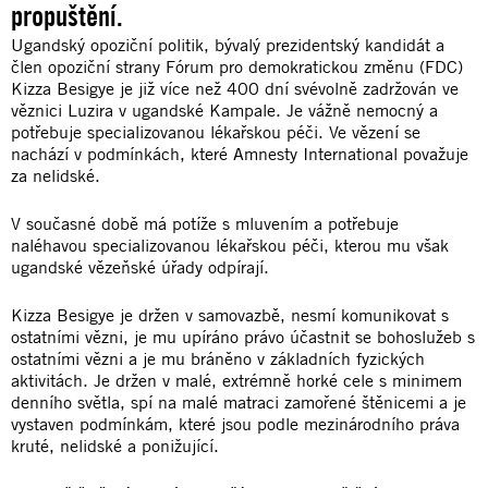
propuštění.
Ugandský opoziční politik, bývalý prezidentský kandidát a
člen opoziční strany Fórum pro demokratickou změnu (FDC)
Kizza Besigye je již více než 400 dní svévolně zadržován ve
věznici Luzira v ugandské Kampale. Je vážně nemocný a
potřebuje specializovanou lékařskou péči. Ve vězení se
nachází v podmínkách, které Amnesty International považuje
za nelidské.
V současné době má potíže s mluvením a potřebuje
naléhavou specializovanou lékařskou péči, kterou mu však
ugandské vězeňské úřady odpírají.
Kizza Besigye je držen v samovazbě, nesmí komunikovat s
ostatními vězni, je mu upíráno právo účastnit se bohoslužeb s
ostatními vězni a je mu bráněno v základních fyzických
aktivitách. Je držen v malé, extrémně horké cele s minimem
denního světla, spí na malé matraci zamořené štěnicemi a je
vystaven podmínkám, které jsou podle mezinárodního práva
kruté, nelidské a ponižující.