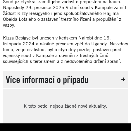
Soud již čtyřikrát zamítl jeho žádost o propuštění na kauci.
Naposledy 29. prosince 2025 Vrchní soud v Kampale zamítl
žádost Kizzy Besigyeho i jeho spoluobžalovaného Hajjima
Obeida Lotaleho o zastavení trestního řízení a propuštění z
vazby.
Kizza Besigye byl unesen v keňském Nairobi dne 16.
listopadu 2024 a násilně převezen zpět do Ugandy. Navzdory
tomu, že je civilistou, byl o čtyři dny později postaven před
vojenský soud v Kampale a obviněn z trestných činů
souvisejících s terorismem a z nedovoleného držení zbraní.
Více informací o případu
K této petici nejsou žádné nové aktuality.