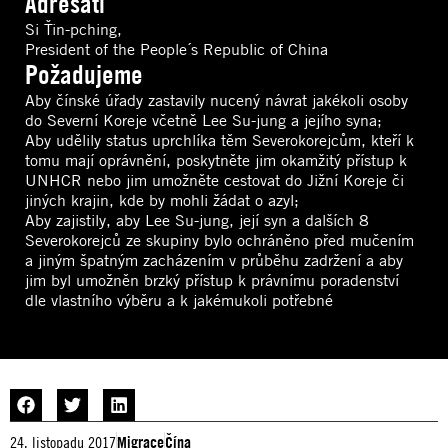
Adresáti
Si Ťin-pching,
President of the People´s Republic of China
Požadujeme
Aby čínské úřady zastavily nucený návrat jakékoli osoby
do Severní Koreje včetně Lee Su-jung a jejího syna;
Aby udělily status uprchlíka těm Severokorejcům, kteří k
tomu mají oprávnění, poskytněte jim okamžitý přístup k
UNHCR nebo jim umožněte cestovat do Jižní Koreje či
jiných krajin, kde by mohli žádat o azyl;
Aby zajistily, aby Lee Su-jung, její syn a dalších 8
Severokorejců ze skupiny bylo ochráněno před mučením
a jiným špatným zacházením v průběhu zadržení a aby
jim byl umožněn brzký přístup k právnímu poradenství
dle vlastního výběru a k jakémukoli potřebné
24. listopadu 2017
Migrace
Čína