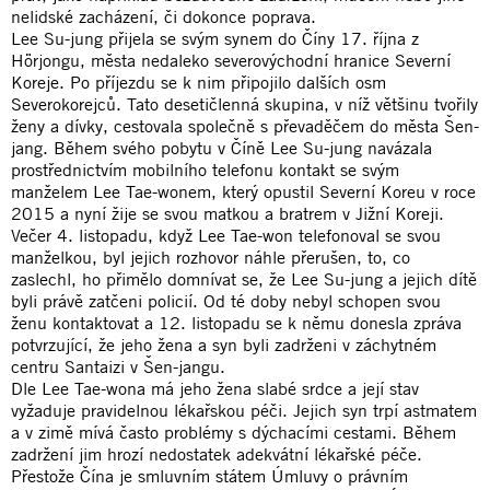
nelidské zacházení, či dokonce poprava.
Lee Su-jung přijela se svým synem do Číny 17. října z
Hörjongu, města nedaleko severovýchodní hranice Severní
Koreje. Po příjezdu se k nim připojilo dalších osm
Severokorejců. Tato desetičlenná skupina, v níž většinu tvořily
ženy a dívky, cestovala společně s převaděčem do města Šen-
jang. Během svého pobytu v Číně Lee Su-jung navázala
prostřednictvím mobilního telefonu kontakt se svým
manželem Lee Tae-wonem, který opustil Severní Koreu v roce
2015 a nyní žije se svou matkou a bratrem v Jižní Koreji.
Večer 4. listopadu, když Lee Tae-won telefonoval se svou
manželkou, byl jejich rozhovor náhle přerušen, to, co
zaslechl, ho přimělo domnívat se, že Lee Su-jung a jejich dítě
byli právě zatčeni policií. Od té doby nebyl schopen svou
ženu kontaktovat a 12. listopadu se k němu donesla zpráva
potvrzující, že jeho žena a syn byli zadrženi v záchytném
centru Santaizi v Šen-jangu.
Dle Lee Tae-wona má jeho žena slabé srdce a její stav
vyžaduje pravidelnou lékařskou péči. Jejich syn trpí astmatem
a v zimě mívá často problémy s dýchacími cestami. Během
zadržení jim hrozí nedostatek adekvátní lékařské péče.
Přestože Čína je smluvním státem Úmluvy o právním