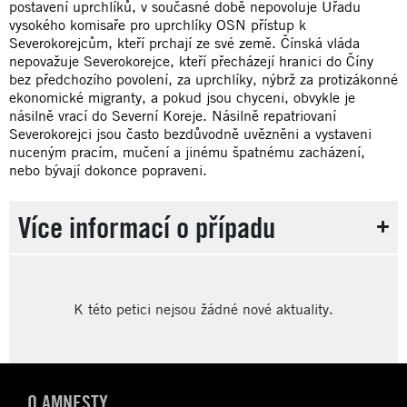
postavení uprchlíků, v současné době nepovoluje Úřadu
vysokého komisaře pro uprchlíky OSN přístup k
Severokorejcům, kteří prchají ze své země. Čínská vláda
nepovažuje Severokorejce, kteří přecházejí hranici do Číny
bez předchozího povolení, za uprchlíky, nýbrž za protizákonné
ekonomické migranty, a pokud jsou chyceni, obvykle je
násilně vrací do Severní Koreje. Násilně repatriovaní
Severokorejci jsou často bezdůvodně uvězněni a vystaveni
nuceným pracím, mučení a jinému špatnému zacházení,
nebo bývají dokonce popraveni.
Více informací o případu
K této petici nejsou žádné nové aktuality.
O AMNESTY