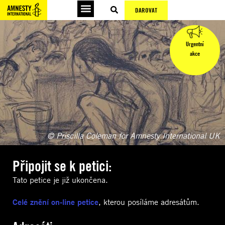
DAROVAT
Urgentní
akce
© Priscilla Coleman for Amnesty International UK
Připojit se k petici:
Tato petice je již ukončena.
Celé znění on-line petice
, kterou posíláme adresátům.