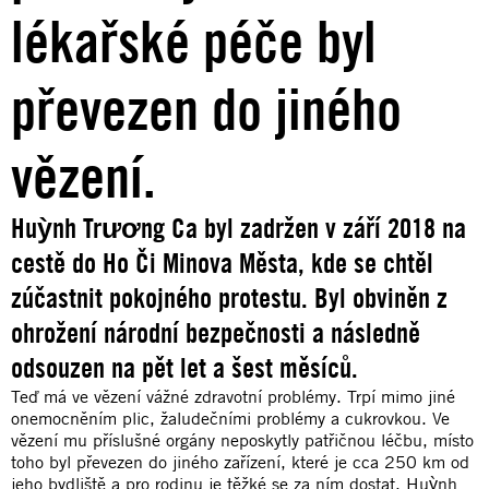
lékařské péče byl
převezen do jiného
vězení.
Huỳnh Trương Ca byl zadržen v září 2018 na
cestě do Ho Či Minova Města, kde se chtěl
zúčastnit pokojného protestu. Byl obviněn z
ohrožení národní bezpečnosti a následně
odsouzen na pět let a šest měsíců.
Teď má ve vězení vážné zdravotní problémy. Trpí mimo jiné
onemocněním plic, žaludečními problémy a cukrovkou. Ve
vězení mu příslušné orgány neposkytly patřičnou léčbu, místo
toho byl převezen do jiného zařízení, které je cca 250 km od
jeho bydliště a pro rodinu je těžké se za ním dostat. Huỳnh