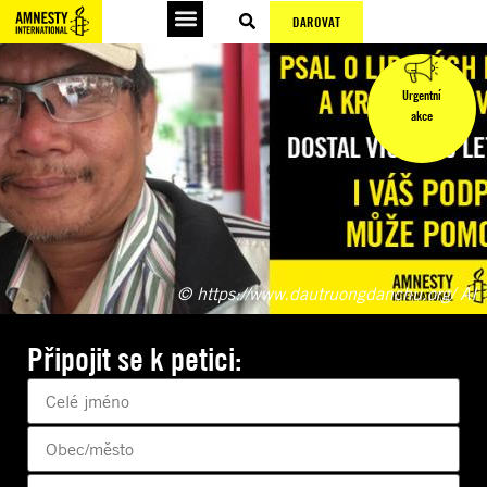
DAROVAT
Urgentní
akce
© https://www.dautruongdanchu.org/ AI
Připojit se k petici: