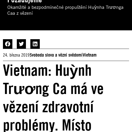
Okamžité a bezpodmínečné propuštění Huỳnha Trươnga
Caa z vězení
24. března 2019
Svoboda slova a vězni svědomí
Vietnam
Vietnam: Huỳnh
Trương Ca má ve
vězení zdravotní
problémy. Místo