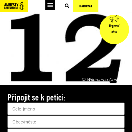
DAROVAT
Urgentní
akce
© Wikimedia Commons
Připojit se k petici: