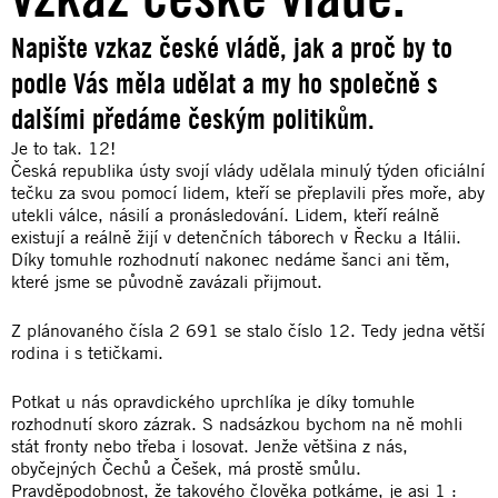
Napište vzkaz české vládě, jak a proč by to
podle Vás měla udělat a my ho společně s
dalšími předáme českým politikům.
Je to tak. 12!
Česká republika ústy svojí vlády udělala minulý týden oficiální
tečku za svou pomocí lidem, kteří se přeplavili přes moře, aby
utekli válce, násilí a pronásledování. Lidem, kteří reálně
existují a reálně žijí v detenčních táborech v Řecku a Itálii.
Díky tomuhle rozhodnutí nakonec nedáme šanci ani těm,
které jsme se původně zavázali přijmout.
Z plánovaného čísla 2 691 se stalo číslo 12. Tedy jedna větší
rodina i s tetičkami.
Potkat u nás opravdického uprchlíka je díky tomuhle
rozhodnutí skoro zázrak. S nadsázkou bychom na ně mohli
stát fronty nebo třeba i losovat. Jenže většina z nás,
obyčejných Čechů a Češek, má prostě smůlu.
Pravděpodobnost, že takového člověka potkáme, je asi 1 :