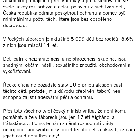
Ačkoli lidí prchajících před konflikty a pronásledováním ve
světě každý rok přibývá a celou polovinu z nich tvoří děti,
Česká republika odmítá poskytnout ochranu a domov byť
minimálnímu počtu těch, které jsou bez dospělého
doprovodu.
V řeckých táborech je aktuálně 5 099 dětí bez rodičů. 8,6%
z nich jsou mladší 14 let.
Děti patří k nejzranitelnější a nejohroženější skupině, jsou
snadnými oběťmi násilí, sexuálního zneužití, obchodování a
vykořisťování.
Řecko oficiálně požádalo státy EU o přijetí alespoň části
těchto dětí, protože jim z důvodu přeplnění táborů není
schopno zajistit adekvátní péči a ochranu.
Přes toto všechno tvrdí český ministr vnitra, že není komu
pomáhat, a že v táborech jsou jen 17letí Afghánci a
Pákistánci… Pomozte nám změnit rozhodnutí vlády
nepřijmout ani symbolický počet těchto dětí a ukázat, že nám
jejich osud není lhostejný!