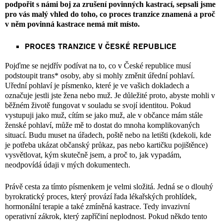
podpořit s námi boj za zrušení povinných kastrací, sepsali jsme
pro vás malý vhled do toho, co proces tranzice znamená a proč
v něm povinná kastrace nemá mít místo.
PROCES TRANZICE V ČESKÉ REPUBLICE
Pojďme se nejdřív podívat na to, co v České republice musí
podstoupit trans* osoby, aby si mohly změnit úřední pohlaví.
Uřední pohlaví je písmenko, které je ve vašich dokladech a
označuje jestli jste žena nebo muž. Je důležité proto, abyste mohli v
běžném životě fungovat v souladu se svojí identitou. Pokud
vystupuji jako muž, cítím se jako muž, ale v občance mám stále
ženské pohlaví, může mě to dostat do mnoha komplikovaných
situací. Budu muset na úřadech, poště nebo na letišti (kdekoli, kde
je potřeba ukázat občanský průkaz, pas nebo kartičku pojištěnce)
vysvětlovat, kým skutečně jsem, a proč to, jak vypadám,
neodpovídá údaji v mých dokumentech.
Právě cesta za tímto písmenkem je velmi složitá. Jedná se o dlouhý
byrokratický proces, který provází řada lékařských prohlídek,
hormonální terapie a také zmíněná kastrace. Tedy invazivní
operativní zákrok, který zapříčiní neplodnost. Pokud někdo tento