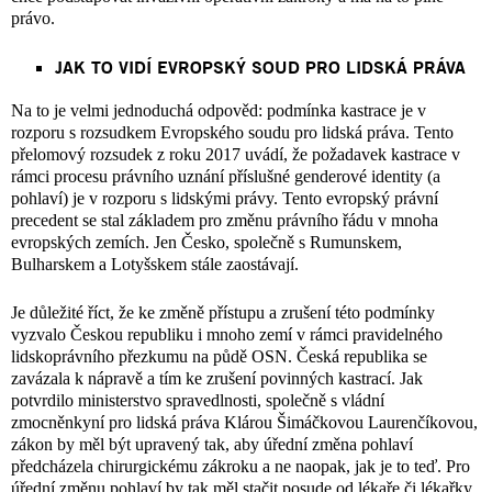
právo.
JAK TO VIDÍ EVROPSKÝ SOUD PRO LIDSKÁ PRÁVA
Na to je velmi jednoduchá odpověd: podmínka kastrace je v
rozporu s rozsudkem Evropského soudu pro lidská práva. Tento
přelomový rozsudek z roku 2017 uvádí, že požadavek kastrace v
rámci procesu právního uznání příslušné genderové identity (a
pohlaví) je v rozporu s lidskými právy. Tento evropský právní
precedent se stal základem pro změnu právního řádu v mnoha
evropských zemích. Jen Česko, společně s Rumunskem,
Bulharskem a Lotyšskem stále zaostávají.
Je důležité říct, že ke změně přístupu a zrušení této podmínky
vyzvalo Českou republiku i mnoho zemí v rámci pravidelného
lidskoprávního přezkumu na půdě OSN. Česká republika se
zavázala k nápravě a tím ke zrušení povinných kastrací. Jak
potvrdilo ministerstvo spravedlnosti, společně s vládní
zmocněnkyní pro lidská práva Klárou Šimáčkovou Laurenčíkovou,
zákon by měl být upravený tak, aby úřední změna pohlaví
předcházela chirurgickému zákroku a ne naopak, jak je to teď. Pro
úřední změnu pohlaví by tak měl stačit posude od lékaře či lékařky