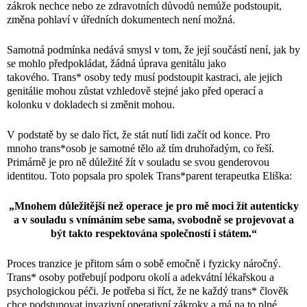
zákrok nechce nebo ze zdravotních důvodů nemůže podstoupit,
změna pohlaví v úředních dokumentech není možná.
Samotná podmínka nedává smysl v tom, že její součástí není, jak by
se mohlo předpokládat, žádná úprava genitálu jako
takového. Trans* osoby tedy musí podstoupit kastraci, ale jejich
genitálie mohou zůstat vzhledově stejné jako před operací a
kolonku v dokladech si změnit mohou.
V podstatě by se dalo říct, že stát nutí lidi začít od konce. Pro
mnoho trans*osob je samotné tělo až tím druhořadým, co řeší.
Primárně je pro ně důležité žít v souladu se svou genderovou
identitou. Toto popsala pro spolek Trans*parent terapeutka Eliška:
„Mnohem důležitější než operace je pro mě moci žít autenticky
a v souladu s vnímáním sebe sama, svobodně se projevovat a
být takto respektována společností i státem.“
Proces tranzice je přitom sám o sobě emočně i fyzicky náročný.
Trans* osoby potřebují podporu okolí a adekvátní lékařskou a
psychologickou péči. Je potřeba si říct, že ne každý trans* člověk
chce podstupovat invazivní operativní zákroky a má na to plné