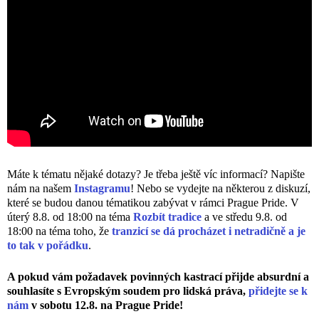
Máte k tématu nějaké dotazy? Je třeba ještě víc informací? Napište
nám na našem
Instagramu
! Nebo se vydejte na některou z diskuzí,
které se budou danou tématikou zabývat v rámci Prague Pride. V
úterý 8.8. od 18:00 na téma
Rozbít tradice
a ve středu 9.8. od
18:00 na téma toho, že
tranzicí se dá procházet i netradičně a je
to tak v pořádku
.
A pokud vám požadavek povinných kastrací přijde absurdní a
souhlasíte s Evropským soudem pro lidská práva,
přidejte se k
nám
v sobotu 12.8. na Prague Pride!