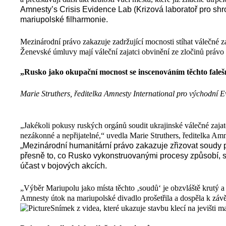
Amnesty’s Crisis Evidence Lab (Krizová laboratoř pro sh
mariupolské filharmonie.
Mezinárodní právo zakazuje zadržující mocnosti stíhat válečné za
Ženevské úmluvy mají váleční zajatci obvinění ze zločinů právo
„Rusko jako okupační mocnost se inscenováním těchto faleš
Marie Struthers, ředitelka Amnesty International pro východní Ev
„Jakékoli pokusy ruských orgánů soudit ukrajinské válečné zajat
nezákonné a nepřijatelné,“ uvedla Marie Struthers, ředitelka Amn
„Mezinárodní humanitární právo zakazuje zřizovat soudy 
přesně to, co Rusko vykonstruovanými procesy způsobí, s
účast v bojových akcích.
„Výběr Mariupolu jako místa těchto ‚soudů‘ je obzvláště krutý 
Amnesty útok na mariupolské divadlo prošetřila a dospěla k závěru
Snímek z videa, které ukazuje stavbu klecí na jevišti m