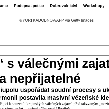
láme
Podepsat petice
Dobrovolnictví
Workshopy
 s válečnými zajat
 nepřijatelné
upolu uspořádat soudní procesy s ukr
rmonii postavila masivní vězeňské kle
jící k souzení ukrajinských válečných zajatců před takzvaným „mezin
lo v rámci ruské agresivní války proti Ukrajině.