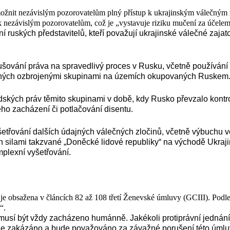
žnit nezávislým pozorovatelům plný přístup k ukrajinským válečným 
 k nezávislým pozorovatelům, což je „vystavuje riziku mučení za účelem
ruských představitelů, kteří považují ukrajinské válečné zajatc
ování práva na spravedlivý proces v Rusku, včetně používání 
edených ozbrojenými skupinami na územích okupovaných Ruskem
dských práv těmito skupinami v době, kdy Rusko převzalo kontro
o zacházení či potlačování disentu.
řování dalších údajných válečných zločinů, včetně výbuchu ve 
 silami takzvané „Doněcké lidové republiky“ na východě Ukraji
mplexní vyšetřování.
í, je obsažena v článcích 82 až 108 třetí Ženevské úmluvy (GCIII). Pod
“.
 musí být vždy zacházeno humánně. Jakékoli protiprávní jednání
e zakázáno a bude považováno za závažné porušení této úmluvy.