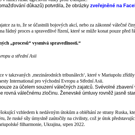
romažďování důkazů) potvrdila, že obrázky
zveřejněné na Fac
jatce za to, že se účastnili bojových akcí, nebo za zákonné válečné či
 na řádný proces a spravedlivé řízení, které se může konat pouze před
ných „procesů“ vysmívá spravedlnosti.“
ropu a střední Asii
ce v takzvaných ‚mezinárodních tribunálech‘, které v Mariupolu zřídil
esty International pro východní Evropu a Střední Asii.
pouze za účelem souzení válečných zajatců. Svévolné zbavení v
e rovná válečnému zločinu. Ženevské úmluvy rovněž jasně stanov
a šokující vzhledem k nedávným útokům a obléhání ze strany Ruska, kt
, že ruské síly úmyslně zaútočily na civilisty, což je útok představují
ariupolské filharmonie, Ukrajina, srpen 2022.