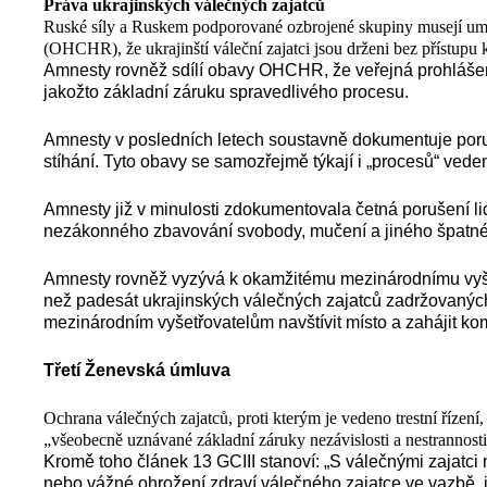
Práva ukrajinských válečných zajatců
Ruské síly a Ruskem podporované ozbrojené skupiny musejí umo
(OHCHR), že ukrajinští váleční zajatci jsou drženi bez přístupu
Amnesty rovněž sdílí obavy OHCHR, že veřejná prohlášení 
jakožto základní záruku spravedlivého procesu.
Amnesty v posledních letech soustavně dokumentuje poruš
stíhání. Tyto obavy se samozřejmě týkají i „procesů“ v
Amnesty již v minulosti zdokumentovala četná porušení li
nezákonného zbavování svobody, mučení a jiného špatnéh
Amnesty rovněž vyzývá k okamžitému mezinárodnímu vyšet
než padesát ukrajinských válečných zajatců zadržovaných
mezinárodním vyšetřovatelům navštívit místo a zahájit ko
Třetí Ženevská úmluva
Ochrana válečných zajatců, proti kterým je vedeno trestní řízen
„všeobecně uznávané základní záruky nezávislosti a nestrannosti
Kromě toho článek 13 GCIII stanoví: „S válečnými zajatci
nebo vážné ohrožení zdraví válečného zajatce ve vazbě, j