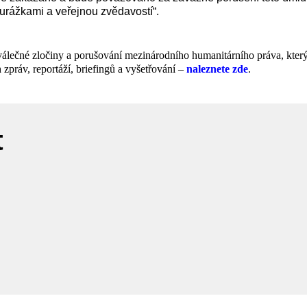
urážkami a veřejnou zvědavostí“.
válečné zločiny a porušování mezinárodního humanitárního práva, kter
práv, reportáží, briefingů a vyšetřování –
naleznete zde
.
t