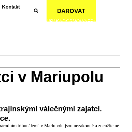
Kontakt
DAROVAT
©YURI KADOBNOV/AFP via Getty Images
ci v Mariupolu
ajinskými válečnými zajatci.
ce.
árodním tribunálem“ v Mariupolu jsou nezákonné a zneužitelné