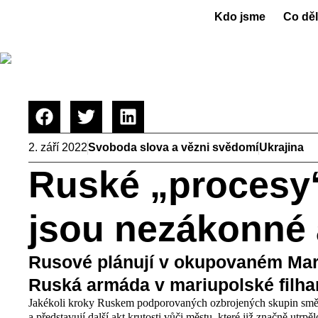
Kdo jsme
Co dě
2. září 2022
Svoboda slova a vězni svědomí
Ukrajina
Ruské „procesy“
jsou nezákonné a
Rusové plánují v okupovaném Mari
Ruská armáda v mariupolské filha
Jakékoli kroky Ruskem podporovaných ozbrojených skupin směřu
a představují další akt krutosti vůči městu, které již značně utrpě