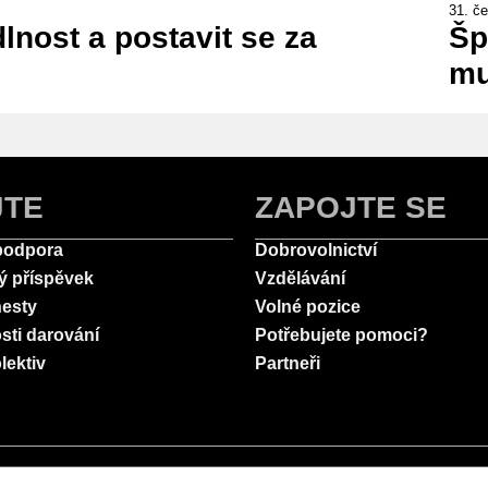
31. č
lnost a postavit se za
Šp
mu
JTE
ZAPOJTE SE
podpora
Dobrovolnictví
ý příspěvek
Vzdělávání
esty
Volné pozice
sti darování
Potřebujete pomoci?
lektiv
Partneři