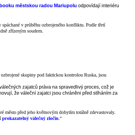
ebooku městskou radou Mariupolu
odpovídají interiéru
ny spáchané v průběhu ozbrojeného konfliktu. Podle třetí
 řádně zřízeným soudem.
y ozbrojené skupiny pod faktickou kontrolou Ruska, jsou
álečných zajatců práva na spravedlivý proces, což je
ují, že váleční zajatci jsou chráněni před stíháním za
eré město před jeho květnovým dobytím totálně zdevastovaly.
cí
prokazatelný válečný zločin
.“