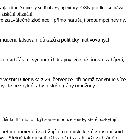
zajatcům. Amnesty sdílí obavy agentury OSN pro lidská práva
 získání přiznání“.
e za „válečné zločince“, přímo narušují presumpci neviny,
mučení, falšování důkazů a politicky motivovaných
.
lu nad částmi východní Ukrajiny, včetně únosů, zabíjení,
vesnici Olenivka z 29. července, při němž zahynulo více
ny. Je nezbytné, aby ruské orgány umožnily
le článku 84 mohou být souzeni pouze soudy, které poskytují
 nebo opomenutí zadržující mocnosti, které způsobí smrt
“ Stejně tak musejí být váleční zajatci vždy chráněni,