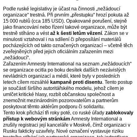
Podle ruské legislativy je účast na činnosti „nežádoucí
organizace“ trestná. Při prvním „přestupku“ hrozí pokuta až
15 000 rublů (cca 185 USD). Opakované porušení, stejně
jako financování nebo řízení takové organizace, může být
trestně stíháno a vést
až k šesti letům vězení
. Zákon se v
minulosti vztahoval i na sdílení či přeposílání materiálů
pocházejících od takto označených organizací – včetně těch
zveřejněných před jejich oficiálním zařazením mezi
„nežádoucí“.
Zařazením Amnesty International na seznam „nežádoucích“
se organizace ocitla po boku desítek dalších nezávislých
nevládních organizací a médií, které byly v posledních
letech cílem rozsáhlé
kampaně proti disentu
. Tento postup
je součástí širšího autoritářského modelu, jehož cílem je
umlčet kritické hlasy, rozbít občanskou společnost a
znemožnit mezinárodním pozorovatelům a partnerům
poskytovat těmto aktérům podporu či solidaritu.
Tento krok přichází tři roky poté, co ruské úřady
zablokovaly
přístup k webovým stránkám
Amnesty International a
zrušily registraci její kanceláře v Moskvě, čímž organizaci v
Rusku fakticky uzavřely. Nové označení vystavuje riziku