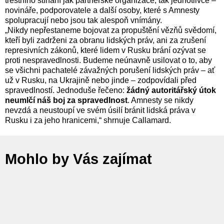
trestního stíhání jak partnerské organizace, tak jednotlivce –
novináře, podporovatele a další osoby, které s Amnesty
spolupracují nebo jsou tak alespoň vnímány.
„Nikdy nepřestaneme bojovat za propuštění vězňů svědomí,
kteří byli zadrženi za obranu lidských práv, ani za zrušení
represivních zákonů, které lidem v Rusku brání ozývat se
proti nespravedlnosti. Budeme neúnavně usilovat o to, aby
se všichni pachatelé závažných porušení lidských práv – ať
už v Rusku, na Ukrajině nebo jinde – zodpovídali před
spravedlností. Jednoduše řečeno:
žádný autoritářský útok
neumlčí náš boj za spravedlnost
. Amnesty se nikdy
nevzdá a neustoupí ve svém úsilí bránit lidská práva v
Rusku i za jeho hranicemi,“ shrnuje Callamard.
Mohlo by Vás zajímat