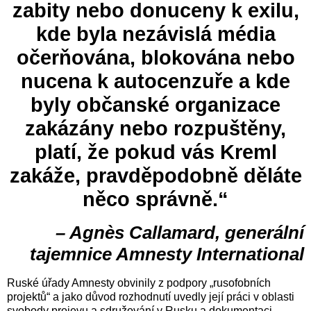
zabity nebo donuceny k exilu,
kde byla nezávislá média
očerňována, blokována nebo
nucena k autocenzuře a kde
byly občanské organizace
zakázány nebo rozpuštěny,
platí, že pokud vás Kreml
zakáže, pravděpodobně děláte
něco správně.“
– Agnès Callamard, generální
tajemnice Amnesty International
Ruské úřady Amnesty obvinily z podpory „rusofobních
projektů“ a jako důvod rozhodnutí uvedly její práci v oblasti
svobody projevu a sdružování v Rusku a dokumentaci