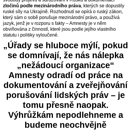
zločinů podle mezinárodního práva
, kterých se dopustily
ruské síly na Ukrajině. Rozhodnutí se opírá o ruský zákon,
který sám o sobě porušuje mezinárodní právo, a používá
jazyk, jenž je v rozporu s fakty – Amnesty je v něm
obviňována z činností, které jsou podle jejího vlastního
statutu i politiky vyloučené.
„Úřady se hluboce mýlí, pokud
se domnívají, že nás nálepka
„nežádoucí organizace“
Amnesty odradí od práce na
dokumentování a zveřejňování
porušování lidských práv – je
tomu přesně naopak.
Výhrůžkám nepodlehneme a
budeme neochvějně