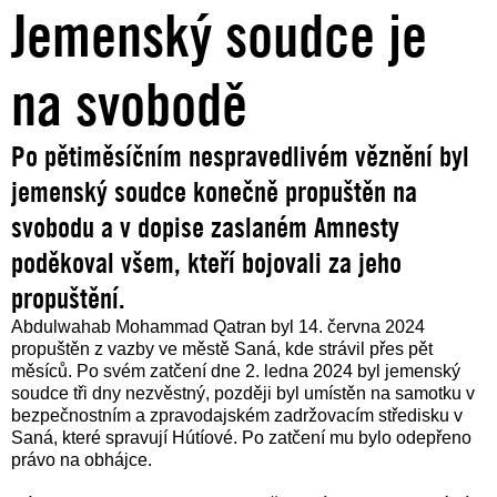
Jemenský soudce je
na svobodě
Po pětiměsíčním nespravedlivém věznění byl
jemenský soudce konečně propuštěn na
svobodu a v dopise zaslaném Amnesty
poděkoval všem, kteří bojovali za jeho
propuštění.
Abdulwahab Mohammad Qatran byl 14. června 2024
propuštěn z vazby ve městě Saná, kde strávil přes pět
měsíců. Po svém zatčení dne 2. ledna 2024 byl jemenský
soudce tři dny nezvěstný, později byl umístěn na samotku v
bezpečnostním a zpravodajském zadržovacím středisku v
Saná, které spravují Hútíové. Po zatčení mu bylo odepřeno
právo na obhájce.