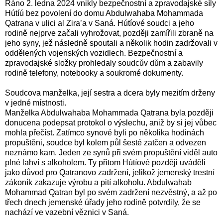
Ráno 2. ledna 2024 vnikly bezpečnostní a zpravodajské síly
Hútíú bez povolení do domu Abdulwahaba Mohammada
Qatrana v ulici al Zira’a v Saná. Hútíové soudci a jeho
rodině nejprve začali vyhrožovat, později zamířili zbraně na
jeho syny, jež následně spoutali a několik hodin zadržovali v
oddělených vojenských vozidlech. Bezpečnostní a
zpravodajské složky prohledaly soudcův dům a zabavily
rodině telefony, notebooky a soukromé dokumenty.
Soudcova manželka, její sestra a dcera byly mezitím drženy
v jedné místnosti.
Manželka Abdulwahaba Mohammada Qatrana byla později
donucena podepsat protokol o výslechu, aniž by si jej vůbec
mohla přečíst. Zatímco synové byli po několika hodinách
propuštěni, soudce byl kolem půl šesté zatčen a odvezen
neznámo kam. Jeden ze synů při svém propuštění viděl auto
plné lahví s alkoholem. Ty přitom Hútíové později uváděli
jako důvod pro Qatranovo zadržení, jelikož jemenský trestní
zákoník zakazuje výrobu a pití alkoholu. Abdulwahab
Mohammad Qatran byl po svém zadržení nezvěstný, a až po
třech dnech jemenské úřady jeho rodině potvrdily, že se
nachází ve vazební věznici v Saná.