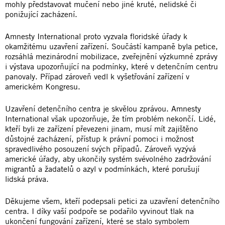
mohly představovat mučení nebo jiné kruté, nelidské či
ponižující zacházení.
Amnesty International proto vyzvala floridské úřady k
okamžitému uzavření zařízení. Součástí kampaně byla petice,
rozsáhlá mezinárodní mobilizace, zveřejnění výzkumné zprávy
i výstava upozorňující na podmínky, které v detenčním centru
panovaly. Případ zároveň vedl k vyšetřování zařízení v
americkém Kongresu.
Uzavření detenčního centra je skvělou zprávou. Amnesty
International však upozorňuje, že tím problém nekončí. Lidé,
kteří byli ze zařízení převezeni jinam, musí mít zajištěno
důstojné zacházení, přístup k právní pomoci i možnost
spravedlivého posouzení svých případů. Zároveň vyzývá
americké úřady, aby ukončily systém svévolného zadržování
migrantů a žadatelů o azyl v podmínkách, které porušují
lidská práva.
Děkujeme všem, kteří podepsali petici za uzavření detenčního
centra. I díky vaší podpoře se podařilo vyvinout tlak na
ukončení fungování zařízení, které se stalo symbolem