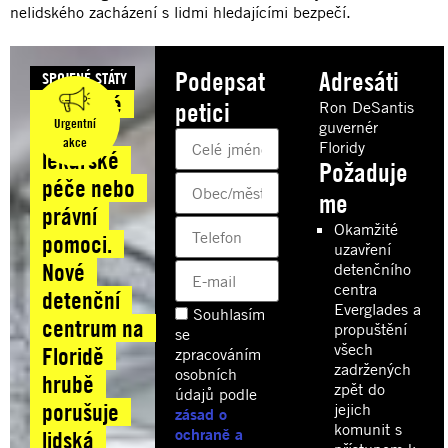
nelidského zacházení s lidmi hledajícími bezpečí.
Podepsat
Adresáti
SPOJENÉ STÁTY
Bez čisté
petici
Ron DeSantis
Urgentní
guvernér
vody,
akce
Floridy
lékařské
Požaduje
péče nebo
me
právní
Okamžité
pomoci.
uzavření
Nové
detenčního
centra
detenční
Everglades a
Souhlasím
centrum na
propuštění
se
všech
Floridě
zpracováním
zadržených
osobních
hrubě
zpět do
údajů podle
porušuje
jejich
zásad o
komunit s
ochraně a
lidská