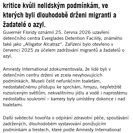
kritice kvůli nelidským podmínkám, ve
kterých byli dlouhodobě drženi migranti a
žadatelé o azyl.
Guvernér Floridy oznámil 25. června 2026 uzavření
detenčního centra Everglades Detention Facility, známého
také jako „Alligator Alcatraz“. Zařízení bylo otevřeno v
červenci 2025 za účelem zadržování migrantů a žadatelů o
azyl.
Amnesty International zdokumentovala, že lidé byli v
detenčním centru drženi ve zcela nevyhovujících
podmínkách. Museli čelit nefunkčním toaletám,
nedostatečnému přístupu ke sprchám, hmyzu, nepřetržitě
rozsvíceným světlům, nekvalitnímu jídlu a vodě i naprostému
nedostatku soukromí – kamery byly umístěny dokonce i nad
toaletami.
Další svědectví hovořila o odpírání zdravotní péče, spoutávání
zadržených, dlouhodobém vystavování ponižujícím
podmínkám a trestech, které podle Amnesty International