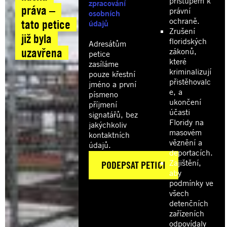
přístupem k
zpracování
práva –
právní
osobních
ochraně.
tato petice
údajů
Zrušení
již byla
floridských
Adresátům
uzavřena
zákonů,
petice
které
zasíláme
kriminalizují
pouze křestní
přistěhovalc
jméno a první
e, a
písmeno
ukončení
příjmení
účasti
signatářů, bez
Floridy na
jakýchkoliv
masovém
kontaktních
věznění a
údajů.
deportacích.
Zajištění,
aby
podmínky ve
všech
detenčních
zařízeních
odpovídaly