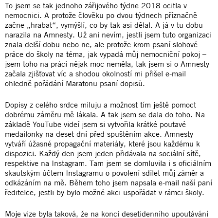
To jsem se tak jednoho zářijového týdne 2018 ocitla v
nemocnici. A protože člověku po dvou týdnech příznačně
začne „hrabat“, vymýšlí, co by tak asi dělal. A já v tu dobu
narazila na Amnesty. Už ani nevím, jestli jsem tuto organizaci
znala delší dobu nebo ne, ale protože krom psaní slohové
práce do školy na téma, jak vypadá můj nemocniční pokoj –
jsem toho na práci nějak moc neměla, tak jsem si o Amnesty
začala zjišťovat víc a shodou okolností mi přišel e-mail
ohledně pořádání Maratonu psaní dopisů.
Dopisy z celého srdce miluju a možnost tím ještě pomoct
dobrému záměru mě lákala. A tak jsem se dala do toho. Na
základě YouTube videí jsem si vytvořila krátké poutavé
medailonky na deset dní před spuštěním akce. Amnesty
vytváří úžasné propagační materiály, které jsou každému k
dispozici. Každý den jsem jeden přidávala na sociální sítě,
respektive na Instagram. Tam jsem se domluvila i s oficiálním
skautským účtem Instagramu o povolení sdílet můj záměr a
odkázáním na mě. Během toho jsem napsala e-mail naší paní
ředitelce, jestli by bylo možné akci uspořádat v rámci školy.
Moje vize byla taková, že na konci desetidenního upoutávání