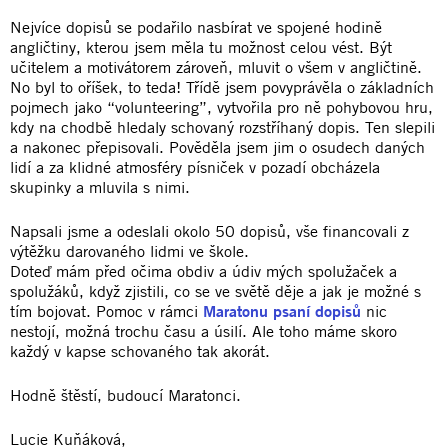
Nejvíce dopisů se podařilo nasbírat ve spojené hodině
angličtiny, kterou jsem měla tu možnost celou vést. Být
učitelem a motivátorem zároveň, mluvit o všem v angličtině.
No byl to oříšek, to teda! Třídě jsem povyprávěla o základních
pojmech jako “volunteering”, vytvořila pro ně pohybovou hru,
kdy na chodbě hledaly schovaný rozstříhaný dopis. Ten slepili
a nakonec přepisovali. Pověděla jsem jim o osudech daných
lidí a za klidné atmosféry písniček v pozadí obcházela
skupinky a mluvila s nimi.
Napsali jsme a odeslali okolo 50 dopisů, vše financovali z
výtěžku darovaného lidmi ve škole.
Doteď mám před očima obdiv a údiv mých spolužaček a
spolužáků, když zjistili, co se ve světě děje a jak je možné s
tím bojovat. Pomoc v rámci
Maratonu psaní dopisů
nic
nestojí, možná trochu času a úsilí. Ale toho máme skoro
každý v kapse schovaného tak akorát.
Hodně štěstí, budoucí Maratonci.
Lucie Kuňáková,