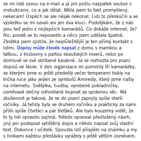
se mi lidé ozvou na e-mail a já jim pošlu nazpátek soubor s
instrukcemi, co a jak dělat. Měla jsem to fakt promyšlený,
nekecám! Úspěch se ale nějak nekonal. Lidi to přeskočili a ve
výsledku se mi ozvali asi jen dva kluci. Podotýkám, že z nás
jsou teď jedni z nejlepších kamarádů. Co dokáže internet, že?
No, prostě se to nepovedlo a něco jsem udělala špatně.
Zkrátka jsem zjistila, že nejdůležitější je ten přímý kontakt s
lidmi.
Dopisy může člověk napsat
z domu s mamkou a
taťkou, z klubovny s partou skautských roverů, nebo po
domluvě ve své oblíbené kavárně. Já se rozhodla pro psaní
dopisů ve škole. V den organizace mi pomohly tři kamarádky,
se kterými jsme si ještě předešlý večer temperami tiskly na
trička ruce jako jeden ze symbolů Amnesty, který jsme našly
na internetu. Světýlka, hudba, vyrobené pokladničky,
usměvavé slečny odhodlané bojovat za správnou věc. Má
zkušenost je taková, že se do psaní zapojily spíše starší
ročníky. Já tehdy byla ve druhém ročníku a prakticky za námi
přišli spíše čtvrťáci a pár třeťáků. Ale bylo kouzelný vidět, že
to ty lidi opravdu zajímá. Někdo opisoval předložený návrh,
jiný jen podepsal vytištěný dopis a někdo napsal svůj vlastní
text. Dokonce i učitelé. Spousta lidí přispělo na známku a my
s holkami každou přestávku vyrážely s ještě větším úsměvem.