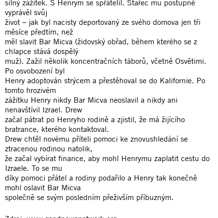
silný zážitek. S Henrym se spřátelil. Stařec mu postupně
vyprávěl svůj
život – jak byl nacisty deportovaný ze svého domova jen tři
měsíce předtím, než
měl slavit Bar Micva (židovský obřad, během kterého se z
chlapce stává dospělý
muž). Zažil několik koncentračních táborů, včetně Osvětimi.
Po osvobození byl
Henry adoptován strýcem a přestěhoval se do Kalifornie. Po
tomto hrozivém
zážitku Henry nikdy Bar Micva neoslavil a nikdy ani
nenavštívil Izrael. Drew
začal pátrat po Henryho rodině a zjistil, že má žijícího
bratrance, kterého kontaktoval.
Drew chtěl novému příteli pomoci ke znovushledání se
ztracenou rodinou natolik,
že začal vybírat finance, aby mohl Henrymu zaplatit cestu do
Izraele. To se mu
díky pomoci přátel a rodiny podařilo a Henry tak konečně
mohl oslavit Bar Micva
společně se svým posledním přeživším příbuzným.