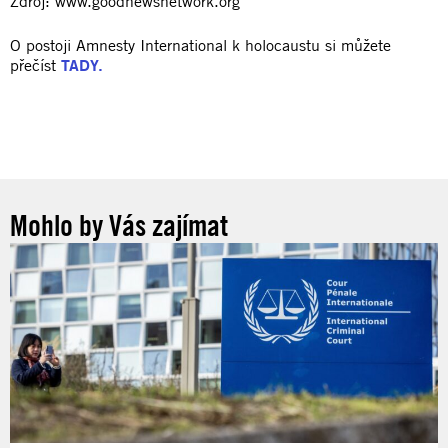
Zdroj: www.goodnewsnetwork.org
O postoji Amnesty International k holocaustu si můžete
přečíst
TADY.
Mohlo by Vás zajímat