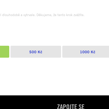
dlouhodobě a vytrvale. Děkujeme, že tento krok zvážíte.
500 Kč
1000 Kč
ZAPOJTE SE