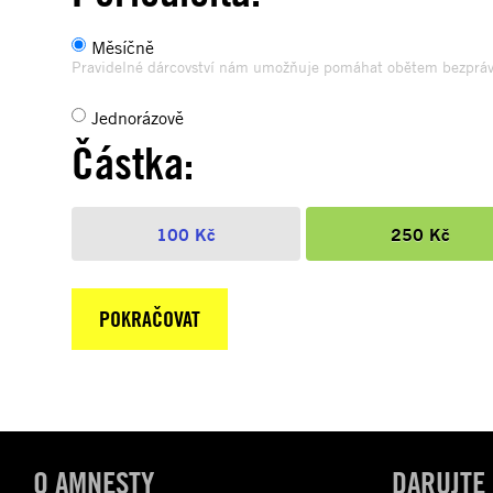
Měsíčně
Pravidelné dárcovství nám umožňuje pomáhat obětem bezpráví 
Jednorázově
Částka:
100 Kč
250 Kč
O AMNESTY
DARUJTE