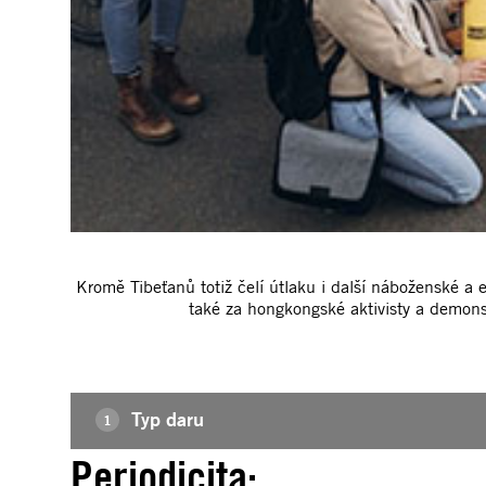
Kromě Tibeťanů totiž čelí útlaku i další náboženské a
také za hongkongské aktivisty a demonst
Typ daru
1
Periodicita: