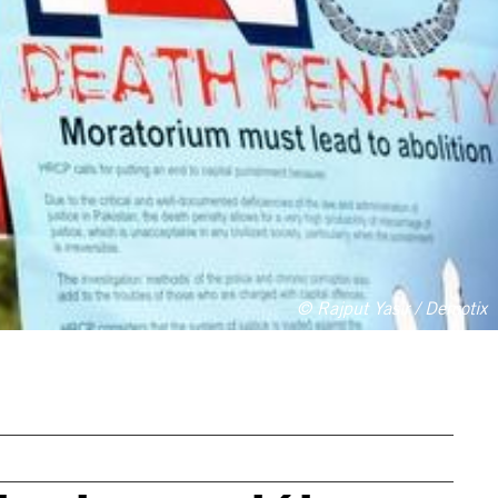
© Rajput Yasir / Demotix