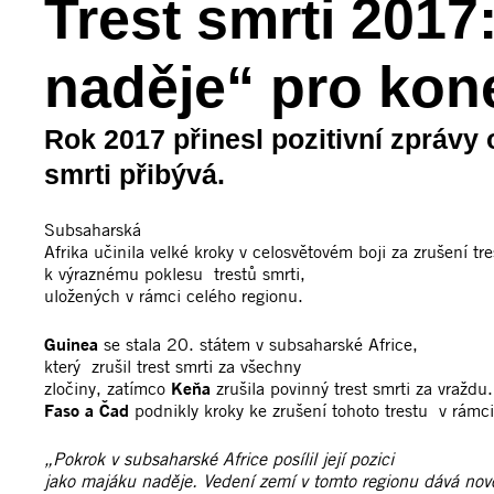
Trest smrti 2017
naděje“ pro kone
Rok 2017 přinesl pozitivní zprávy o
smrti přibývá.
Subsaharská
Afrika učinila velké kroky v celosvětovém boji za zrušení tre
k výraznému poklesu trestů smrti,
uložených v rámci celého regionu.
Guinea
se stala 20. státem v subsaharské Africe,
který zrušil trest smrti za všechny
zločiny, zatímco
Keňa
zrušila povinný trest smrti za vraždu
Faso a Čad
podnikly kroky ke zrušení tohoto trestu v rám
„Pokrok v subsaharské Africe posílil její pozici
jako majáku naděje. Vedení zemí v tomto regionu dává novo