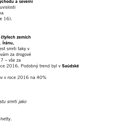
ýchodu a severní
vislosti
na
ze 16).
e čtyřech zemích
),
Íránu,
rest smrti taky v
ravám za drogové
7 – vše za
 roce 2016. Podobný trend byl v
Saúdské
prav v roce 2016 na 40%
estu smrti jako
Shetty.