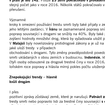
v praxi je teď 142
. Pouze
23 zemí pokračovalo v provádění
stejný počet jako v roce 2016. Několik států pokračovalo 
přerušení.
Významné
kroky k omezení používání trestu smrti byly také přijaty v z
jeho letitými zastánci. V
Íránu
se zaznamenané popravy sní
popravy související s drogami se snížily na 40%. Byly také
zvýšení hodnoty množství drog, která by vyžadovala uložit p
V
Malajsii
byly novelizovány protidrogové zákony a je už na
jaké uloží tresty v případech
obchodování s drogami. Tyto změny pravděpodobně povedou
smrti ukládaných v obou zemích v budoucnu.
Indonésie
, k
čtyři osoby odsouzené za drogové trestné činy v roce 2016
loňském roce popravy a hlásila mírný pokles počtu uloženýc
Znepokojující trendy – hlavně
kvůli drogám
I přes
pozitivní zprávy zůstávají země, které je narušují:
Patnáct 
tresty smrti nebo popravilo lidi za trestné činy související
s 