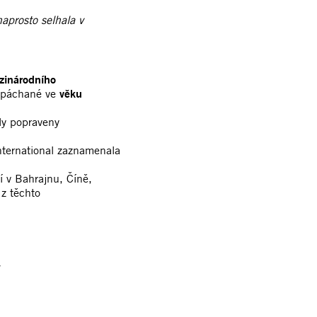
naprosto selhala v
zinárodního
 spáchané ve
věku
y popraveny
nternational zaznamenala
 v Bahrajnu, Číně,
 z těchto
y