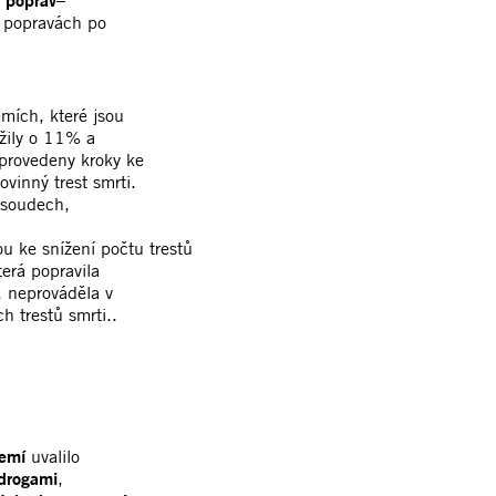
 poprav
–
v popravách po
emích, které jsou
žily o 11% a
 provedeny kroky ke
ovinný trest smrti.
 soudech,
 ke snížení počtu trestů
terá popravila
, neprováděla v
h trestů smrti..
zemí
uvalilo
drogami
,