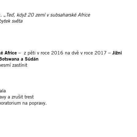
. „
Teď, když 20 zemí v subsaharské Africe
zbytek světa
é Africe
– z pěti v roce 2016 na dvě v roce 2017 –
Jižní
Botswana a Súdán
esmí zastínit
ala
y a zrušit trest
moratorium na popravy.