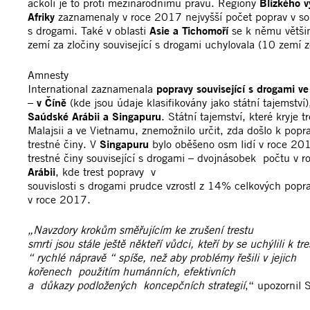
ačkoli je to proti mezinárodnímu právu. Regiony
Blízkého v
Afriky
zaznamenaly v roce 2017 nejvyšší počet poprav v sou
s drogami. Také v oblasti
Asie a Tichomoří
se k němu větši
zemí za zločiny související s drogami uchylovala (10 zemí 
Amnesty
International zaznamenala
popravy související s drogami v
–
v Číně
(kde jsou údaje klasifikovány jako státní tajemství
Saúdské Arábii a Singapuru
. Státní tajemství, které kryje t
Malajsii a ve Vietnamu, znemožnilo určit, zda došlo k pop
trestné činy. V
Singapuru
bylo oběšeno osm lidí v roce 201
trestné činy související s drogami – dvojnásobek počtu v
Arábii
, kde trest popravy v
souvislosti s drogami prudce vzrostl z 14% celkových po
v roce 2017.
„Navzdory krokům směřujícím ke zrušení trestu
smrti jsou stále ještě někteří vůdci, kteří by se uchýlili k tr
“ rychlé nápravě “ spíše, než aby problémy řešili v jejich
kořenech použitím humánních, efektivních
a důkazy podložených koncepčních strategií
,“ upozornil 