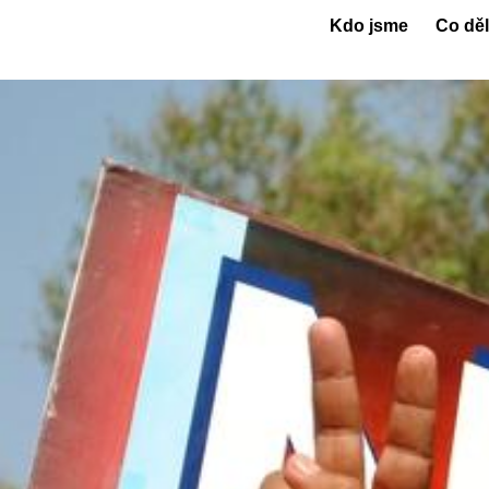
Kdo jsme
Co dě