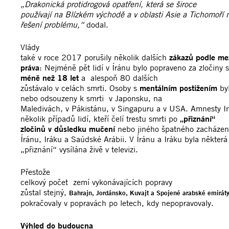
„Drakonická protidrogová opatření, která se široce
používají na Blízkém východě a v oblasti Asie a Tichomoří 
řešení problému,“
dodal.
Vlády
také v roce 2017 porušily několik dalších
zákazů podle me
práva
: Nejméně pět lidí v Íránu bylo popraveno za zločiny
méně než 18 let
a alespoň 80 dalších
zůstávalo v celách smrti. Osoby s
mentálním postižením
byl
nebo odsouzeny k smrti v Japonsku, na
Maledivách, v Pákistánu, v Singapuru a v USA. Amnesty I
několik případů lidí, kteří čelí trestu smrti po
„přiznání“
zločinů v důsledku mučení
nebo jiného špatného zacházení
Íránu, Iráku a Saúdské Arábii. V Íránu a Iráku byla některá
„přiznání“ vysílána živě v televizi.
Přestože
celkový počet zemí vykonávajících popravy
zůstal stejný,
Bahrajn, Jordánsko, Kuvajt a Spojené arabské emirát
pokračovaly v popravách po letech, kdy nepopravovaly.
Výhled do budoucna