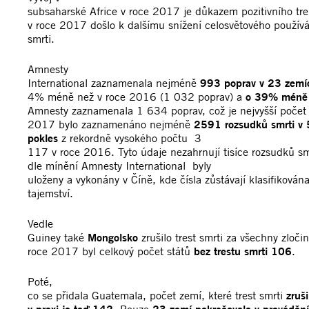
subsaharské Africe v roce 2017 je důkazem pozitivního tr
v roce 2017 došlo k dalšímu snížení celosvětového používá
smrti.
Amnesty
International zaznamenala nejméně
993 poprav v 23 zemí
4% méně než v roce 2016 (1 032 poprav) a
o 39% méně 
Amnesty zaznamenala 1 634 poprav, což je nejvyšší počet
2017 bylo zaznamenáno nejméně
2591 rozsudků smrti v
pokles
z rekordně vysokého počtu 3
117 v roce 2016. Tyto údaje nezahrnují tisíce rozsudků smr
dle mínění Amnesty International byly
uloženy a vykonány v Číně, kde čísla zůstávají klasifikována
tajemství.
Vedle
Guiney také
Mongolsko
zrušilo trest smrti za všechny zločin
roce 2017 byl celkový počet států
bez trestu smrti 106
.
Poté,
co se přidala Guatemala, počet zemí, které trest smrti
zruš