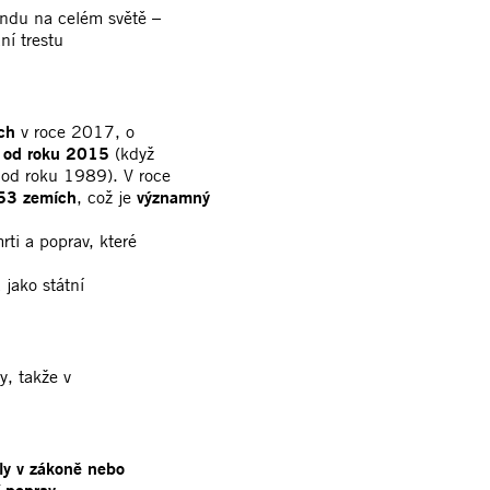
endu na celém světě –
ní trestu
ch
v roce 2017, o
od roku 2015
(když
 od roku 1989). V roce
 53 zemích
, což je
významný
ti a poprav, které
 jako státní
y, takže v
ily v zákoně nebo