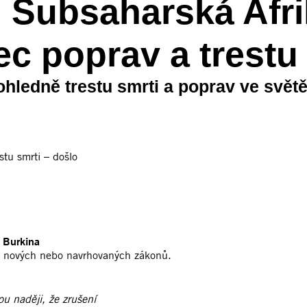
: Subsaharská Afri
c poprav a trestu 
hledně trestu smrti a poprav ve světě 
stu smrti – došlo
.
Burkina
ci nových nebo navrhovaných zákonů.
u naději, že zrušení