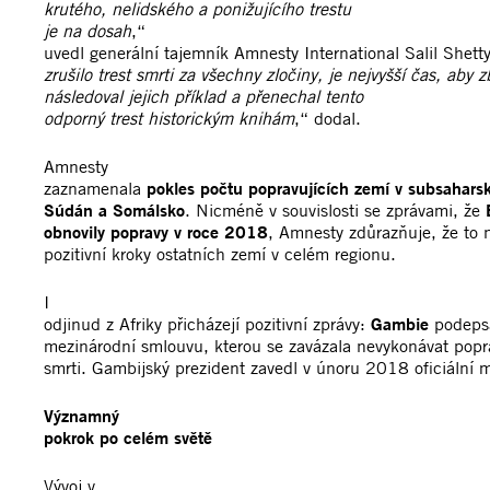
krutého, nelidského a ponižujícího trestu
je na dosah
,“
uvedl generální tajemník Amnesty International Salil Shetty
zrušilo trest smrti za všechny zločiny, je nejvyšší čas, aby 
následoval jejich příklad a přenechal tento
odporný trest historickým knihám
,“ dodal.
Amnesty
zaznamenala
pokles počtu popravujících zemí v subsaharsk
Súdán a Somálsko
. Nicméně v souvislosti se zprávami, že
obnovily popravy v roce 2018
, Amnesty zdůrazňuje, že to n
pozitivní kroky ostatních zemí v celém regionu.
I
odjinud z Afriky přicházejí pozitivní zprávy:
Gambie
podeps
mezinárodní smlouvu, kterou se zavázala nevykonávat poprav
smrti. Gambijský prezident zavedl v únoru 2018 oficiální 
Významný
pokrok po celém světě
Vývoj v