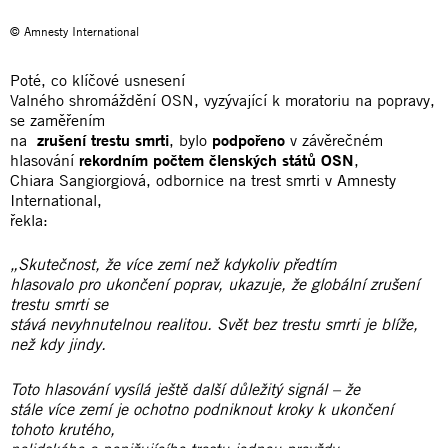
© Amnesty International
Poté, co klíčové usnesení
Valného shromáždění OSN, vyzývající k moratoriu na popravy,
se zaměřením
na
zrušení trestu smrti
, bylo
podpořeno
v závěrečném
hlasování
rekordním počtem členských států OSN
,
Chiara Sangiorgiová, odbornice na trest smrti v Amnesty
International,
řekla:
„Skutečnost, že více zemí než kdykoliv předtím
hlasovalo pro ukončení poprav, ukazuje, že globální zrušení
trestu smrti se
stává nevyhnutelnou realitou. Svět bez trestu smrti je blíže,
než kdy jindy.
Toto hlasování vysílá ještě další důležitý signál – že
stále více zemí je ochotno podniknout kroky k ukončení
tohoto krutého,