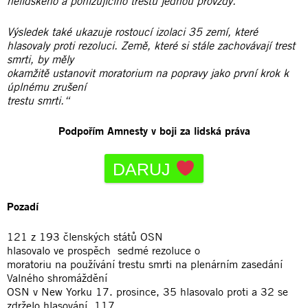
nelidského a ponižujícího trestu jednou provždy.
Výsledek také ukazuje rostoucí izolaci 35 zemí, které
hlasovaly proti rezoluci. Země, které si stále zachovávají trest
smrti, by měly
okamžitě ustanovit moratorium na popravy jako první krok k
úplnému zrušení
trestu smrti.“
Podpořím Amnesty v boji za lidská práva
DARUJ
Pozadí
121 z 193 členských států OSN
hlasovalo ve prospěch sedmé rezoluce o
moratoriu na používání trestu smrti na plenárním zasedání
Valného shromáždění
OSN v New Yorku 17. prosince, 35 hlasovalo proti a 32 se
zdrželo hlasování. 117