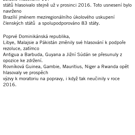
států hlasoivalo stejně už v prosinci 2016. Toto usnesení bylo
navrženo
Brazílií jménem meziregionálního úkolového uskupení
členských států a spolupodporováno 83 státy.
Poprvé Dominikánská republika,
Libye, Malajsie a Pákistán změnily své hlasování k podpoře
rezoluce, zatímco
Antigua a Barbuda, Guyana a Jižní Súdán se přesunuly z
opozice ke zdržení.
Rovníková Guinea, Gambie, Mauritius, Niger a Rwanda opět
hlasovaly ve prospěch
výzvy k moratoriu na popravy, i když tak neučinily v roce
2016.