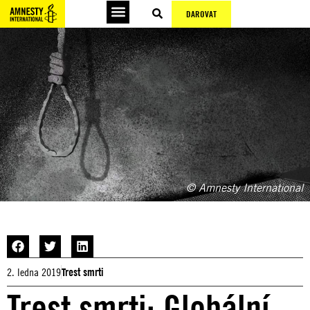
DAROVAT
© Amnesty International
2. ledna 2019
Trest smrti
Trest smrti: Globální