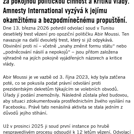
za pokojnou politickou činnost a kritiku vlády.
Amnesty International vyzývá k jejímu
okamžitému a bezpodmínečnému propuštění.
Dne 13. března 2026 potvrdil odvolací soud v Tunisu
desetiletý trest vězení pro opoziční političku Abir Moussi. Ten
navazuje na další dvouletý trest, který si již odpykává.
Obvinění proti ní – včetně „snahy změnit formu státu“ nebo
„podněcování násilí a nepokojů“ – jsou přitom založena
výhradně na jejích pokojně vyjádřených názorech a kritice
vlády.
Abir Moussi je ve vazbě od 3. října 2023, kdy byla zatčena
poté, co se pokusila podat právní odvolání proti
prezidentským dekretům týkajícím se volebních obvodů.
Úřady jí podání znemožnily. Následně zůstala před budovou,
aby situaci zdokumentovala prostřednictvím živého vysílání na
Facebooku. Právě tato nenásilná aktivita se stala jedním z
důvodů jejího stíhání.
Už v prosinci 2025 ji soud první instance po hrubě
nespravedlivém procesu odsoudil k 12 letům vězení. Odvolací