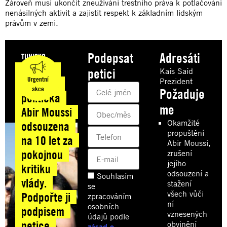
Zároveň musí ukončit zneužívání trestního práva k potlačování
nenásilných aktivit a zajistit respekt k základním lidským
právům v zemi.
Podepsat
Adresáti
TUNISKO
Tuniská
petici
Kaís Saíd
Urgentní
Prezident
opoziční
akce
Požaduje
politička
me
Abir Moussi
Okamžité
odsouzena
propuštění
na 10 let za
Abir Moussi,
pokojnou
zrušení
jejího
kritiku
odsouzení a
Souhlasím
vlády.
stažení
se
všech vůči
Podpořte ji
zpracováním
ní
osobních
podpisem
vznesených
údajů podle
petice
obvinění
zásad o