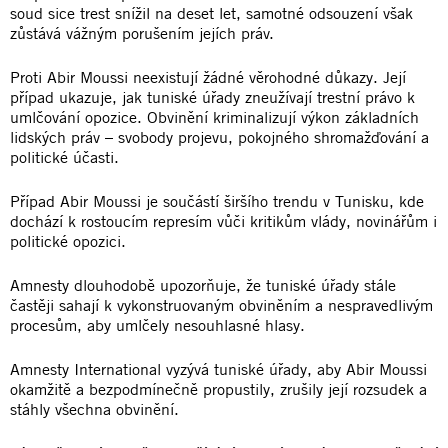
soud sice trest snížil na deset let, samotné odsouzení však
zůstává vážným porušením jejích práv.
Proti Abir Moussi neexistují žádné věrohodné důkazy. Její
případ ukazuje, jak tuniské úřady zneužívají trestní právo k
umlčování opozice. Obvinění kriminalizují výkon základních
lidských práv – svobody projevu, pokojného shromažďování a
politické účasti.
Případ Abir Moussi je součástí širšího trendu v Tunisku, kde
dochází k rostoucím represím vůči kritikům vlády, novinářům i
politické opozici.
Amnesty dlouhodobě upozorňuje, že tuniské úřady stále
častěji sahají k vykonstruovaným obviněním a nespravedlivým
procesům, aby umlčely nesouhlasné hlasy.
Amnesty International vyzývá tuniské úřady, aby Abir Moussi
okamžitě a bezpodmínečně propustily, zrušily její rozsudek a
stáhly všechna obvinění.