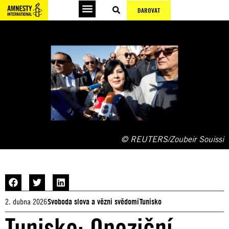
DAROVAT
© REUTERS/Zoubeir Souissi
2. dubna 2026
Svoboda slova a vězni svědomí
Tunisko
Tunisko: Opoziční