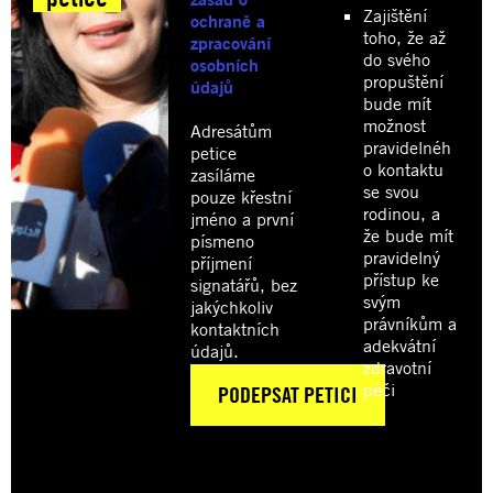
Zajištění
ochraně a
toho, že až
zpracování
do svého
osobních
propuštění
údajů
bude mít
možnost
Adresátům
pravidelnéh
petice
o kontaktu
zasíláme
se svou
pouze křestní
rodinou, a
jméno a první
že bude mít
písmeno
pravidelný
příjmení
přístup ke
signatářů, bez
svým
jakýchkoliv
právníkům a
kontaktních
adekvátní
údajů.
zdravotní
péči