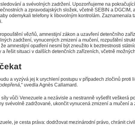
, sledování a svévolných zadržení. Upozorňujeme na pokračující
zpečnostních a zpravodajských složek, včetně SEBIN a DGCIM, a
di, aby odemykali telefony k libovolným kontrolám. Zaznamenala
i.
pouštění vězňů, amnestijní zákon a uzavření detenčního zaříze
ných zadržení, vynucených zmizení a mučení, rozpuštění struktur
e amnestijní opatření nesmí být zneužito k beztrestnosti státníc
a řešit situaci v dalších detenčních zařízeních, včetně možných
čekat
udu a vyzývá jej k urychlení postupu v případech zločinů proti 
 odepřená
,“ uvedla Agnès Callamard.
síly vůči Venezuele a nezávisle a nestranně vyšetřit veškerá pod
ny svévolně zadržované, ukončit vynucená zmizení a mučení a 
uele, je cesta práva: dodržovat mezinárodní právo, chránit civili