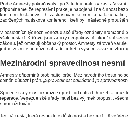
Podle Amnesty pokračovaly i po 3. lednu praktiky zastrašování
připomínáme, že represivní praxe je napojená i na činnost be
kontrolních stanovištích, zastrašování komunit a nátlaku na li
zadržených na tiskové konferenci, kteří byli následně propuštěn
V posledních týdnech venezuelské úřady oznámily hromadné pro
však nestačí. Klíčové jsou záruky neopakování: ukončení svévol
zákonů, jež omezují občanský prostor. Amnesty zároveň varuje, ž
jedné věznice nemůže nahradit potřebu vyšetřit závažné zločiny 
Mezinárodní spravedlnost nesmí 
Amnesty připomíná probíhající práci Mezinárodního trestního so
splněn důkazní práh.
„Spravedlnost odkládaná je spravedlnost
Spojené státy musí okamžitě upustit od dalších hrozeb a použití 
reparace. Venezuelské úřady musí bez výjimek propustit všech
shromažďování.
Jediná cesta, která respektuje důstojnost a bezpečí lidí ve Venez