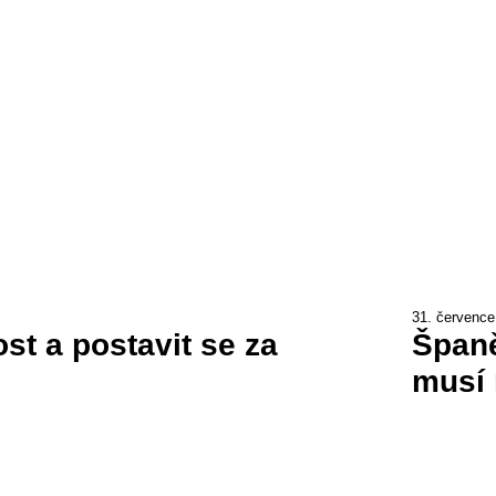
31. července
st a postavit se za
Španě
musí 