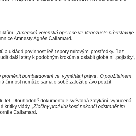
iktům. „
Americká vojenská operace ve Venezuele představuje
ajemnice Amnesty Agnès Callamard.
átů a ukládá povinnost řešit spory mírovými prostředky. Bez
 další státy k podobným krokům a oslabit globální „pojistky“,
proměnit bombardování ve ‚vymáhání práva‘. O použitelném
ná činnost nemůže sama o sobě založit právo použít
adu let. Dlouhodobě dokumentuje svévolná zatýkání, vynucená
 kritiky vlády.
„Zločiny proti lidskosti nekončí odstraněním
zornila Callamard.