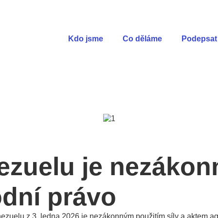
Kdo jsme
Co děláme
Podepsat 
zuelu je nezákonn
odní právo
nezuelu z 3. ledna 2026 je nezákonným použitím síly a aktem a