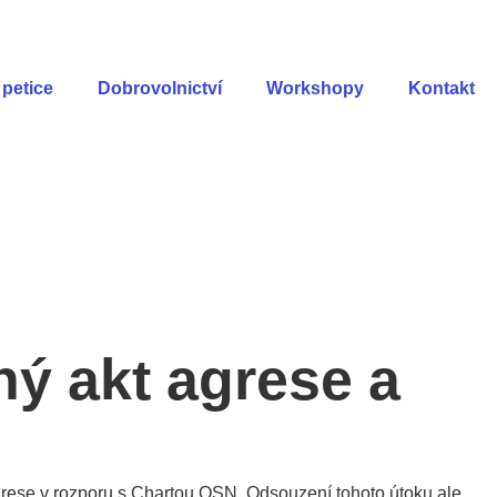
petice
Dobrovolnictví
Workshopy
Kontakt
ý akt agrese a
grese v rozporu s Chartou OSN. Odsouzení tohoto útoku ale