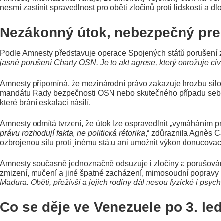
nesmí zastínit spravedlnost pro oběti zločinů proti lidskosti a
Nezákonný útok, nebezpečný pre
Podle Amnesty představuje operace Spojených států porušení zákl
jasné porušení Charty OSN. Je to akt agrese, který ohrožuje civi
Amnesty připomíná, že mezinárodní právo zakazuje hrozbu silou i 
mandátu Rady bezpečnosti OSN nebo skutečného případu sebeobr
které brání eskalaci násilí.
Amnesty odmítá tvrzení, že útok lze ospravedlnit „vymáháním pr
právu rozhodují fakta, ne politická rétorika
,“ zdůraznila Agnès C
ozbrojenou sílu proti jinému státu ani umožnit výkon donucova
Amnesty současně jednoznačně odsuzuje i zločiny a porušování
zmizení, mučení a jiné špatné zacházení, mimosoudní popravy i 
Madura. Oběti, přeživší a jejich rodiny dál nesou fyzické i psy
Co se děje ve Venezuele po 3. le