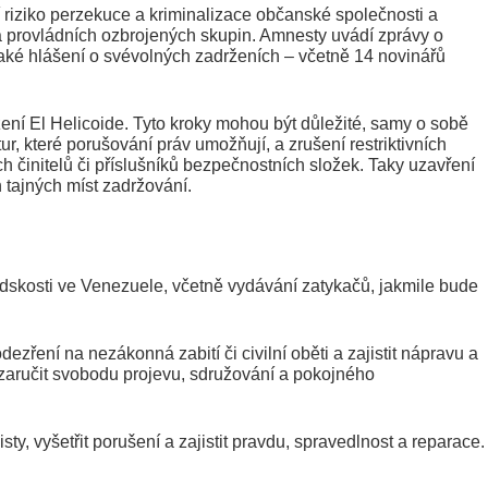
 riziko perzekuce a kriminalizace občanské společnosti a
 provládních ozbrojených skupin. Amnesty uvádí zprávy o
 také hlášení o svévolných zadrženích – včetně 14 novinářů
ní El Helicoide. Tyto kroky mohou být důležité, samy o sobě
, které porušování práv umožňují, a zrušení restriktivních
h činitelů či příslušníků bezpečnostních složek. Taky uzavření
 tajných míst zadržování.
lidskosti ve Venezuele, včetně vydávání zatykačů, jakmile bude
ezření na nezákonná zabití či civilní oběti a zajistit nápravu a
zaručit svobodu projevu, sdružování a pokojného
sty, vyšetřit porušení a zajistit pravdu, spravedlnost a reparace.