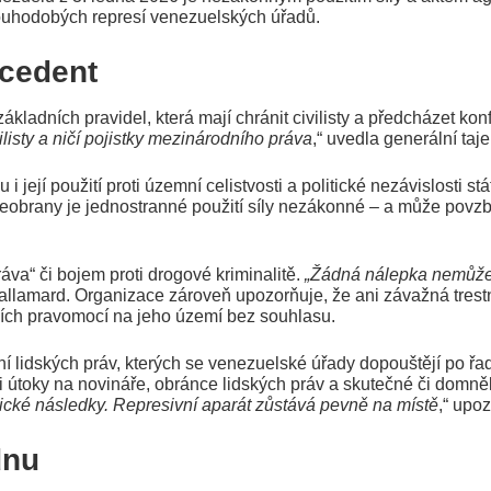
 dlouhodobých represí venezuelských úřadů.
cedent
adních pravidel, která mají chránit civilisty a předcházet konfl
listy a ničí pojistky mezinárodního práva
,“ uvedla generální t
její použití proti územní celistvosti a politické nezávislosti st
any je jednostranné použití síly nezákonné – a může povzbudit
áva“ či bojem proti drogové kriminalitě.
„Žádná nálepka nemůže 
allamard. Organizace zároveň upozorňuje, že ani závažná trest
cích pravomocí na jeho území bez souhlasu.
 lidských práv, kterých se venezuelské úřady dopouštějí po ř
útoky na novináře, obránce lidských práv a skutečné či domnělé
chické následky. Represivní aparát zůstává pevně na místě
,“ upo
dnu