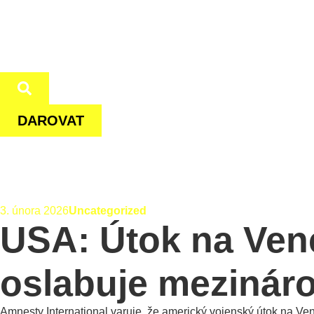
DAROVAT
3. února 2026
Uncategorized
USA: Útok na Vene
oslabuje mezinár
Amnesty International varuje, že americký vojenský útok na Ve