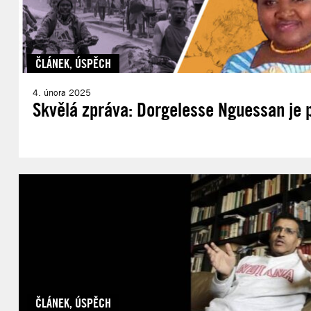
ČLÁNEK
,
ÚSPĚCH
4. února 2025
Skvělá zpráva: Dorgelesse Nguessan je 
ČLÁNEK
,
ÚSPĚCH