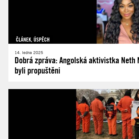
ČLÁNEK
,
ÚSPĚCH
14. ledna 2025
Dobrá zpráva: Angolská aktivistka Neth Na
byli propuštěni