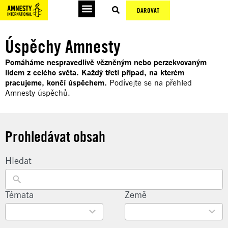
DAROVAT
Podepsat petice
Úspěchy Amnesty
Pomáháme nespravedlivě vězněným nebo perzekvovaným
lidem z celého světa. Každý třetí případ, na kterém
pracujeme, končí úspěchem.
Podívejte se na přehled
Amnesty úspěchů.
Prohledávat obsah
Hledat
22
Témata
135
Země
results
results
available
available