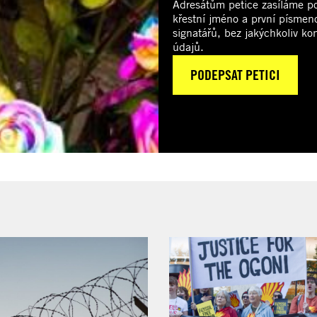
Adresátům petice zasíláme p
křestní jméno a první písmen
signatářů, bez jakýchkoliv ko
údajů.