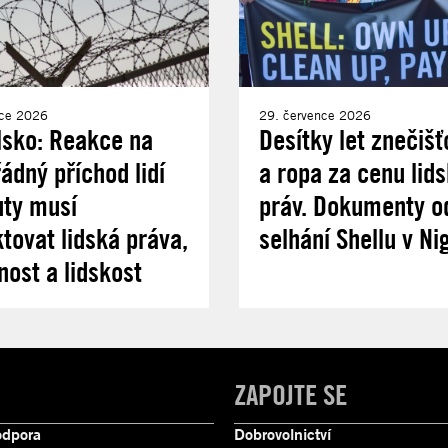
nce 2026
29. července 2026
lsko: Reakce na
Desítky let znečišť
dný příchod lidí
a ropa za cenu lid
uty musí
práv. Dokumenty od
tovat lidská práva,
selhání Shellu v Nig
nost a lidskost
ZAPOJTE SE
odpora
Dobrovolnictví