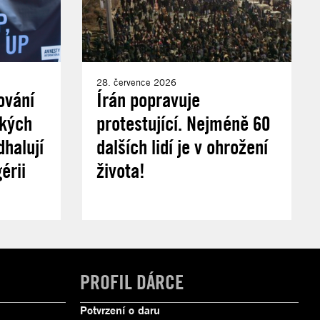
28. července 2026
ování
Írán popravuje
ských
protestující. Nejméně 60
halují
dalších lidí je v ohrožení
érii
života!
PROFIL DÁRCE
Potvrzení o daru