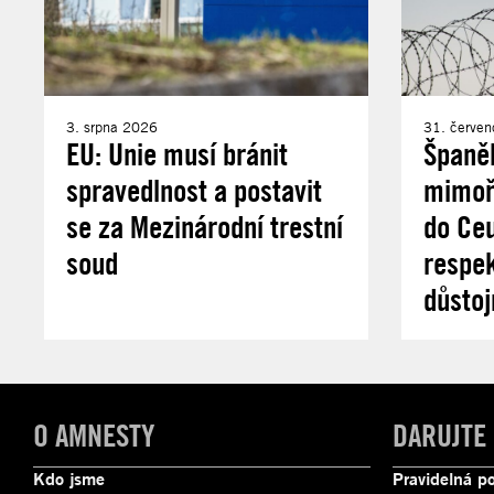
3. srpna 2026
31. červe
EU: Unie musí bránit
Španě
spravedlnost a postavit
mimořá
se za Mezinárodní trestní
do Ce
soud
respek
důstoj
O AMNESTY
DARUJTE
Kdo jsme
Pravidelná p