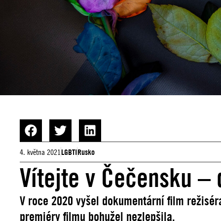
4. května 2021
LGBTI
Rusko
Vítejte v Čečensku –⁠
V roce 2020 vyšel dokumentární film režisé
premiéry filmu bohužel nezlepšila.