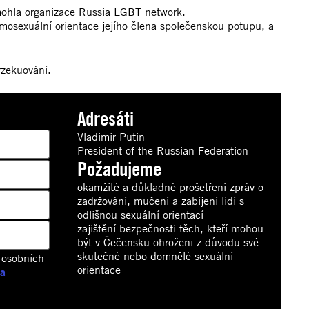
omohla organizace Russia LGBT network.
omosexuální orientace jejího člena společenskou potupu, a
erzekuování.
Adresáti
Vladimir Putin
President of the Russian Federation
Požadujeme
okamžité a důkladné prošetření zpráv o
zadržování, mučení a zabíjení lidí s
odlišnou sexuální orientací
zajištění bezpečnosti těch, kteří mohou
být v Čečensku ohroženi z důvodu své
skutečné nebo domnělé sexuální
 osobních
orientace
 a