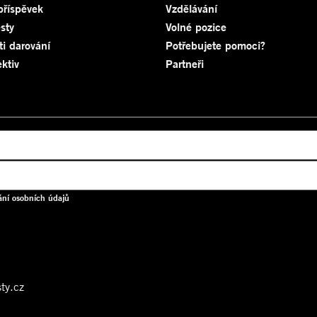
příspěvek
Vzdělávání
sty
Volné pozice
ti darování
Potřebujete pomoci?
ktiv
Partneři
ání osobních údajů
ty.cz