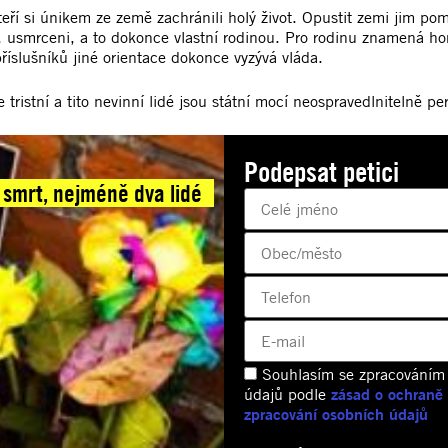
eří si únikem ze země zachránili holý život. Opustit zemi jim p
i, usmrceni, a to dokonce vlastní rodinou. Pro rodinu znamená h
příslušníků jiné orientace dokonce vyzývá vláda.
tristní a tito nevinní lidé jsou státní mocí neospravedlnitelně p
Podepsat petici
smrt, nejméně dva lidé
Souhlasím se zpracováním
údajů podle
zásad o ochraně
zpracování osobních údajů