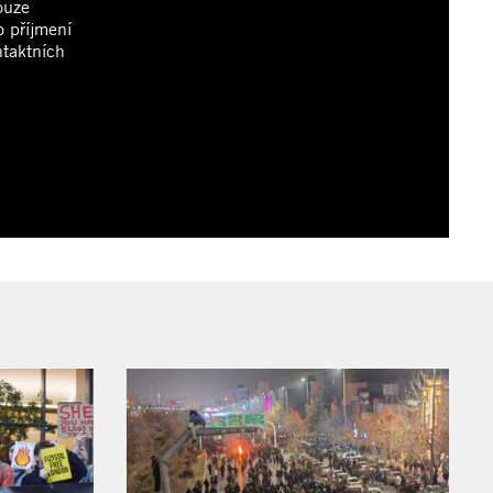
ouze
o příjmení
ntaktních