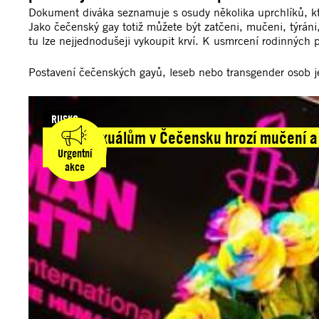
Dokument diváka seznamuje s osudy několika uprchlíků, kt
Jako čečenský gay totiž můžete být zatčeni, mučeni, týrán
tu lze nejjednodušeji vykoupit krví. K usmrcení rodinných 
Postavení čečenských gayů, leseb nebo transgender osob je 
RUSKO
Homosexuálům v Čečensku hrozí mučení a 
Urgentní
zemřeli
akce