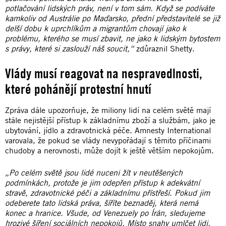
potlačování lidských práv, není v tom sám. Když se podíváte
kamkoliv od Austrálie po Maďarsko, přední představitelé se již
delší dobu k uprchlíkům a migrantům chovají jako k
problému, kterého se musí zbavit, ne jako k lidským bytostem
s právy, které si zaslouží náš soucit,“
zdůraznil Shetty.
Vlády musí reagovat na nespravedlnosti,
které pohánějí protestní hnutí
Zpráva dále upozorňuje, že miliony lidí na celém světě mají
stále nejistější přístup k základnímu zboží a službám, jako je
ubytování, jídlo a zdravotnická péče. Amnesty International
varovala, že pokud se vlády nevypořádají s těmito příčinami
chudoby a nerovnosti, může dojít k ještě větším nepokojům.
„Po celém světě jsou lidé nuceni žít v neutěšených
podmínkách, protože je jim odepřen přístup k adekvátní
stravě, zdravotnické péči a základnímu přístřeší. Pokud jim
odeberete tato lidská práva, šíříte beznaděj, která nemá
konec a hranice. Všude, od Venezuely po Írán, sledujeme
hrozivé šíření sociálních nepokojů. Místo snahy umlčet lidi,