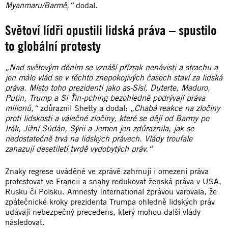
Myanmaru/Barmě,“
dodal.
Světoví lídři opustili lidská práva – spustilo
to globální protesty
„Nad světovým děním se vznáší přízrak nenávisti a strachu a
jen málo vlád se v těchto znepokojivých časech staví za lidská
práva. Místo toho prezidenti jako as-Sísí, Duterte, Maduro,
Putin, Trump a Si Ťin-pching bezohledně podrývají práva
milionů,“
zdůraznil Shetty a dodal:
„Chabá reakce na zločiny
proti lidskosti a válečné zločiny, které se dějí od Barmy po
Irák, Jižní Súdán, Sýrii a Jemen jen zdůraznila, jak se
nedostatečně trvá na lidských právech. Vlády troufale
zahazují desetiletí tvrdě vydobytých práv.“
Znaky regrese uváděné ve zprávě zahrnují i omezení práva
protestovat ve Francii a snahy redukovat ženská práva v USA,
Rusku či Polsku. Amnesty International zprávou varovala, že
zpátečnické kroky prezidenta Trumpa ohledně lidských práv
udávají nebezpečný precedens, který mohou další vlády
následovat.