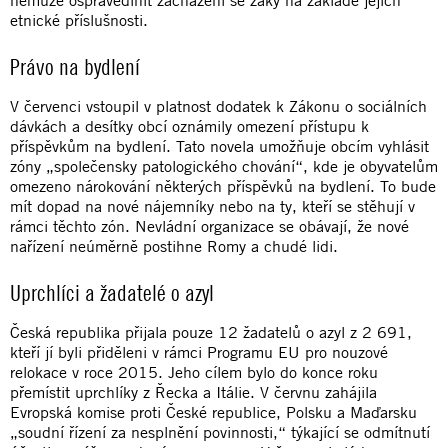
etnické příslušnosti.
Právo na bydlení
V červenci vstoupil v platnost dodatek k Zákonu o sociálních
dávkách a desítky obcí oznámily omezení přístupu k
příspěvkům na bydlení. Tato novela umožňuje obcím vyhlásit
zóny „společensky patologického chování“, kde je obyvatelům
omezeno nárokování některých příspěvků na bydlení. To bude
mít dopad na nové nájemníky nebo na ty, kteří se stěhují v
rámci těchto zón. Nevládní organizace se obávají, že nové
nařízení neúměrně postihne Romy a chudé lidi.
Uprchlíci a žadatelé o azyl
Česká republika přijala pouze 12 žadatelů o azyl z 2 691,
kteří jí byli přiděleni v rámci Programu EU pro nouzové
relokace v roce 2015. Jeho cílem bylo do konce roku
přemístit uprchlíky z Řecka a Itálie. V červnu zahájila
Evropská komise proti České republice, Polsku a Maďarsku
„soudní řízení za nesplnění povinnosti,“ týkající se odmítnutí