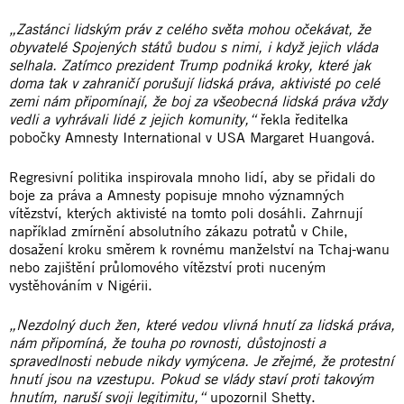
„Zastánci lidským práv z celého světa mohou očekávat, že
obyvatelé Spojených států budou s nimi, i když jejich vláda
selhala. Zatímco prezident Trump podniká kroky, které jak
doma tak v zahraničí porušují lidská práva, aktivisté po celé
zemi nám připomínají, že boj za všeobecná lidská práva vždy
vedli a vyhrávali lidé z jejich komunity,“
řekla ředitelka
pobočky Amnesty International v USA Margaret Huangová.
Regresivní politika inspirovala mnoho lidí, aby se přidali do
boje za práva a Amnesty popisuje mnoho významných
vítězství, kterých aktivisté na tomto poli dosáhli. Zahrnují
například zmírnění absolutního zákazu potratů v Chile,
dosažení kroku směrem k rovnému manželství na Tchaj-wanu
nebo zajištění průlomového vítězství proti nuceným
vystěhováním v Nigérii.
„Nezdolný duch žen, které vedou vlivná hnutí za lidská práva,
nám připomíná, že touha po rovnosti, důstojnosti a
spravedlnosti nebude nikdy vymýcena. Je zřejmé, že protestní
hnutí jsou na vzestupu. Pokud se vlády staví proti takovým
hnutím, naruší svoji legitimitu,“
upozornil Shetty.