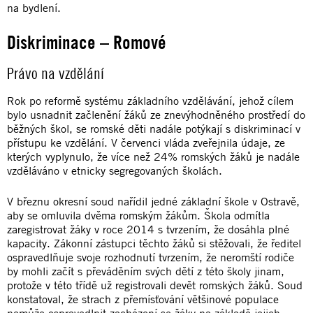
na bydlení.
Diskriminace – Romové
Právo na vzdělání
Rok po reformě systému základního vzdělávání, jehož cílem
bylo usnadnit začlenění žáků ze znevýhodněného prostředí do
běžných škol, se romské děti nadále potýkají s diskriminací v
přístupu ke vzdělání. V červenci vláda zveřejnila údaje, ze
kterých vyplynulo, že více než 24% romských žáků je nadále
vzděláváno v etnicky segregovaných školách.
V březnu okresní soud nařídil jedné základní škole v Ostravě,
aby se omluvila dvěma romským žákům. Škola odmítla
zaregistrovat žáky v roce 2014 s tvrzením, že dosáhla plné
kapacity. Zákonní zástupci těchto žáků si stěžovali, že ředitel
ospravedlňuje svoje rozhodnutí tvrzením, že neromští rodiče
by mohli začít s převáděním svých dětí z této školy jinam,
protože v této třídě už registrovali devět romských žáků. Soud
konstatoval, že strach z přemísťování většinové populace
nemůže ospravedlnit zacházení se žáky na základě jejich