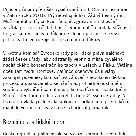
Policie v únoru přerušila vyšetřování úmrtí Roma v restauraci
v Žatci z roku 2016. Prý nebyl spáchán žádný trestný čin.
Muž zemřel poté, co kvůli údajně agresivnímu chování
zasáhla policie a někteří hosté. Rodina oběti podala stížnost s
tím, že šetření nebylo důkladné. Jejich právník kritizoval
policii za to, že nezajistila místo činu a důkazy.
V květnu komisař Evropské rady pro lidská práva naléhavě
žádal české úřady, aby odstranily vepřín z místa bývalého
nacistického koncentračního tábora v Letech u Písku. Většinu
obětí tam tvořili Romové. Zatímco oceňoval úsilí vlády
zakoupit pozemek, komisař byl zároveň znepokojen délkou
procesu a opakovaného selhání vlády ohledně odstranění
vepřína a vytvoření památníku jako opatření na odškodnění
Romů, kteří tam trpěli a zemřeli během 2. světové války. V
listopadu vláda podepsala smlouvu o odkoupení pozemků od
majitele vepřína a zavázala se vybudovat památník.
Bezpečnost a lidská práva
Česká republika pokračovala ve vývozu zbraní do zemí, kde