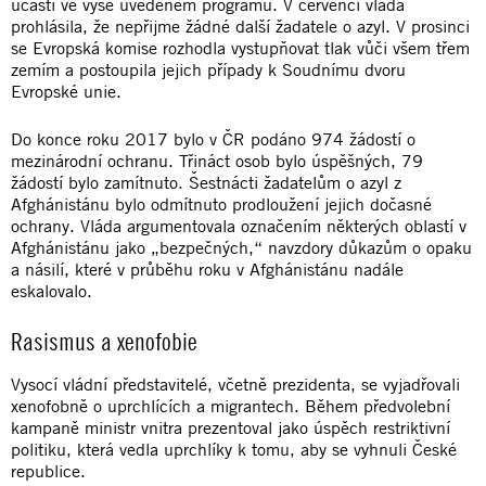
účasti ve výše uvedeném programu. V červenci vláda
prohlásila, že nepřijme žádné další žadatele o azyl. V prosinci
se Evropská komise rozhodla vystupňovat tlak vůči všem třem
zemím a postoupila jejich případy k Soudnímu dvoru
Evropské unie.
Do konce roku 2017 bylo v ČR podáno 974 žádostí o
mezinárodní ochranu. Třináct osob bylo úspěšných, 79
žádostí bylo zamítnuto. Šestnácti žadatelům o azyl z
Afghánistánu bylo odmítnuto prodloužení jejich dočasné
ochrany. Vláda argumentovala označením některých oblastí v
Afghánistánu jako „bezpečných,“ navzdory důkazům o opaku
a násilí, které v průběhu roku v Afghánistánu nadále
eskalovalo.
Rasismus a xenofobie
Vysocí vládní představitelé, včetně prezidenta, se vyjadřovali
xenofobně o uprchlících a migrantech. Během předvolební
kampaně ministr vnitra prezentoval jako úspěch restriktivní
politiku, která vedla uprchlíky k tomu, aby se vyhnuli České
republice.