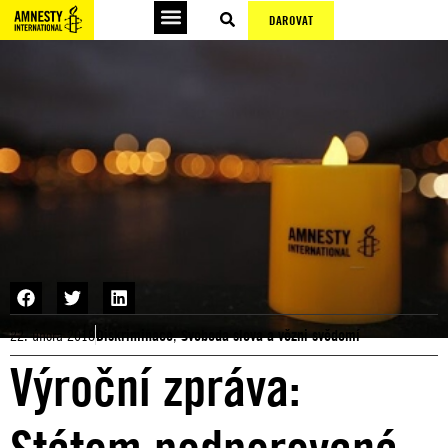
DAROVAT
22. února 2018
Diskriminace
,
Svoboda slova a vězni svědomí
Výroční zpráva: