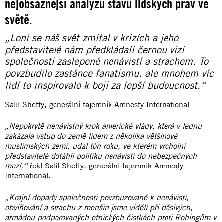
nejobsažnější analýzu stavu lidských práv ve
světě.
„Loni se náš svět zmítal v krizích a jeho
představitelé nám předkládali černou vizi
společnosti zaslepené nenávistí a strachem. To
povzbudilo zastánce fanatismu, ale mnohem víc
lidí to inspirovalo k boji za lepší budoucnost.“
Salil Shetty, generální tajemník Amnesty International
„Nepokrytě nenávistný krok americké vlády, která v lednu
zakázala vstup do země lidem z několika většinově
muslimských zemí, udal tón roku, ve kterém vrcholní
představitelé dotáhli politiku nenávisti do nebezpečných
mezí,“
řekl Salil Shetty, generální tajemník Amnesty
International.
„Krajní dopady společnosti povzbuzované k nenávisti,
obviňování a strachu z menšin jsme viděli při děsivých,
armádou podporovaných etnických čistkách proti Rohingům v