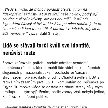
„Vlády si myslí, že mohou pořádat otevřený hon na
lidskoprávní aktivisty. Ať si zavírají naše noviny, podrývají
soudce a vězní aktivisty, ale nás neumlčí. Jestli nás
legendární čínský aktivista Liu Siao-po něco naučil, je to to,
že musíme lidem u moci říkat pravdu i v dobách, kdy se to
zdá nemožné,“
vyzval Salil Shetty.
Lidé se stávají terči kvůli své identitě,
nenávist roste
Zpráva zdůraznila potřebu nadále odmítat nenávistí
naplněnou rétoriku, kterou mohli lidé vidět na xenofobních
sloganech při nacionalistickém pochodu ve Varšavě,
shromáždění pro nadvládu bílých v Charlottesville v USA a
radikálním zásahům proti LGBTI komunitám od Čečenska po
Egypt. Trumpova vláda se dostala na titulní strany díky svým
protiuprchlickým vyjádřením, podle zprávy však nebyla jediná,
která razí xenofobní politiku.
„Jakkoliv politika Donalda Trumpa značí novou éru