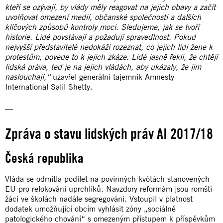
kteří se ozývají, by vlády měly reagovat na jejich obavy a začít
uvolňovat omezení medií, občanské společnosti a dalších
klíčových způsobů kontroly moci. Sledujeme, jak se tvoří
historie. Lidé povstávají a požadují spravedlnost. Pokud
nejvyšší představitelé nedokáží rozeznat, co jejich lidi žene k
protestům, povede to k jejich zkáze. Lidé jasně řekli, že chtějí
lidská práva, teď je na jejich vládách, aby ukázaly, že jim
naslouchají,“
uzavřel generální tajemník Amnesty
International Salil Shetty.
—
Zpráva o stavu lidských práv AI 2017/18
Česká republika
Vláda se odmítla podílet na povinných kvótách stanovených
EU pro relokování uprchlíků. Navzdory reformám jsou romští
žáci ve školách nadále segregováni. Vstoupil v platnost
dodatek umožňující obcím vyhlásit zóny „sociálně
patologického chování“ s omezeným přístupem k příspěvkům