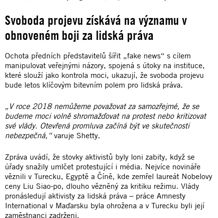
Svoboda projevu získává na významu v
obnoveném boji za lidská práva
Ochota předních představitelů šířit „fake news“ s cílem
manipulovat veřejnými názory, spojená s útoky na instituce,
které slouží jako kontrola moci, ukazují, že svoboda projevu
bude letos klíčovým bitevním polem pro lidská práva.
„V roce 2018 nemůžeme považovat za samozřejmé, že se
budeme moci volně shromažďovat na protest nebo kritizovat
své vlády. Otevřená promluva začíná být ve skutečnosti
nebezpečná,“
varuje Shetty.
Zpráva uvádí, že stovky aktivistů byly loni zabity, když se
úřady snažily umlčet protestující i média. Nejvíce novináře
věznili v Turecku, Egyptě a Číně, kde zemřel laureát Nobelovy
ceny Liu Siao-po, dlouho vězněný za kritiku režimu. Vlády
pronásledují aktivisty za lidská práva – práce Amnesty
International v Maďarsku byla ohrožena a v Turecku byli její
zaměstnanci zadrženi.