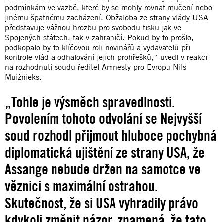
podmínkám ve vazbě, které by se mohly rovnat mučení nebo
jinému špatnému zacházení. Obžaloba ze strany vlády USA
představuje vážnou hrozbu pro svobodu tisku jak ve
Spojených státech, tak v zahraničí. Pokud by to prošlo,
podkopalo by to klíčovou roli novinářů a vydavatelů při
kontrole vlád a odhalování jejich prohřešků,“ uvedl v reakci
na rozhodnutí soudu ředitel Amnesty pro Evropu Nils
Muižnieks.
„Tohle je výsměch spravedlnosti.
Povolením tohoto odvolání se Nejvyšší
soud rozhodl přijmout hluboce pochybná
diplomatická ujištění ze strany USA, že
Assange nebude držen na samotce ve
věznici s maximální ostrahou.
Skutečnost, že si USA vyhradily právo
kdykoli změnit názor, znamená, že tato