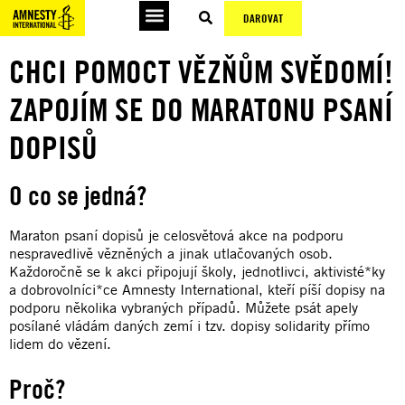
DAROVAT
CHCI POMOCT VĚZŇŮM SVĚDOMÍ!
ZAPOJÍM SE DO MARATONU PSANÍ
DOPISŮ
O co se jedná?
Maraton psaní dopisů je celosvětová akce na podporu
nespravedlivě vězněných a jinak utlačovaných osob.
Každoročně se k akci připojují školy, jednotlivci, aktivisté*ky
a dobrovolníci*ce Amnesty International, kteří píší dopisy na
podporu několika vybraných případů. Můžete psát apely
posílané vládám daných zemí i tzv. dopisy solidarity přímo
lidem do vězení.
Proč?