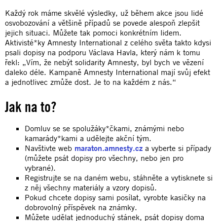
Každý rok máme skvělé výsledky, už během akce jsou lidé
osvobozování a většině případů se povede alespoň zlepšit
jejich situaci. Můžete tak pomoci konkrétním lidem.
Aktivisté*ky Amnesty International z celého světa takto kdysi
psali dopisy na podporu Václava Havla, který nám k tomu
řekl: „Vím, že nebýt solidarity Amnesty, byl bych ve vězení
daleko déle. Kampaně Amnesty International mají svůj efekt
a jednotlivec zmůže dost. Je to na každém z nás.“
Jak na to?
Domluv se se spolužáky*čkami, známými nebo
kamarády*kami a udělejte akční tým.
Navštivte web
maraton.amnesty.cz
a vyberte si případy
(můžete psát dopisy pro všechny, nebo jen pro
vybrané).
Registrujte se na daném webu, stáhněte a vytisknete si
z něj všechny materiály a vzory dopisů.
Pokud chcete dopisy sami posílat, vyrobte kasičky na
dobrovolný příspěvek na známky.
Můžete udělat jednoduchý stánek, psát dopisy doma