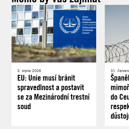
3. srpna 2026
31. červe
EU: Unie musí bránit
Španě
spravedlnost a postavit
mimořá
se za Mezinárodní trestní
do Ce
soud
respek
důstoj