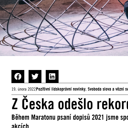
19. února 2022
Pozitivní lidskoprávní novinky
,
Svoboda slova a vězni 
Z Česka odešlo rekord
Během Maratonu psaní dopisů 2021 jsme spol
akcích.