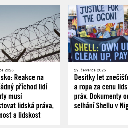
nce 2026
29. července 2026
lsko: Reakce na
Desítky let znečišť
dný příchod lidí
a ropa za cenu lid
uty musí
práv. Dokumenty od
tovat lidská práva,
selhání Shellu v Nig
nost a lidskost