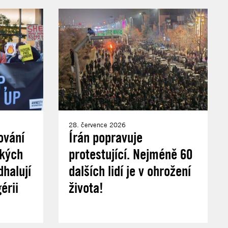
28. července 2026
ování
Írán popravuje
ských
protestující. Nejméně 60
halují
dalších lidí je v ohrožení
érii
života!