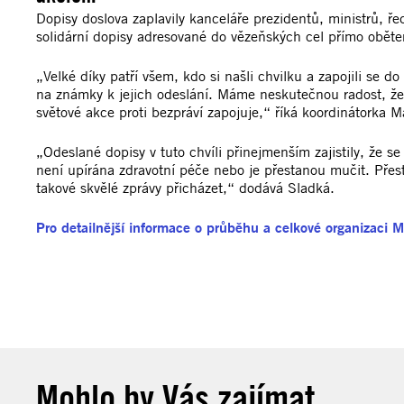
Dopisy doslova zaplavily kanceláře prezidentů, ministrů, ře
solidární dopisy adresované do vězeňských cel přímo oběte
„Velké díky patří všem, kdo si našli chvilku a zapojili se
na známky k jejich odeslání. Máme neskutečnou radost, že m
světové akce proti bezpráví zapojuje,“ říká koordinátorka
„Odeslané dopisy v tuto chvíli přinejmenším zajistily, že 
není upírána zdravotní péče nebo je přestanou mučit. Přes
takové skvělé zprávy přicházet,“ dodává Sladká.
Pro detailnější informace o průběhu a celkové organizaci 
Mohlo by Vás zajímat