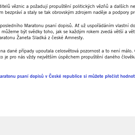
ditelů věznic a požadují propuštění politických vězňů a dalších 
m bezpráví a staly se tak obrovským zdrojem naděje a podpory p
 do posledního Maratonu psaní dopisů. Ať už uspořádáním vlastní 
ůžeme být svědky toho, jak se každým rokem zvedá větší a větší vl
 Maratonu Žaneta Sladká z české Amnesty.
se na dané případy upoutala celosvětová pozornost a to není málo
to je pro nás vždy největším úspěchem propuštění daného člověk
Maratonu psaní dopisů v České republice si můžete přečíst hodnot