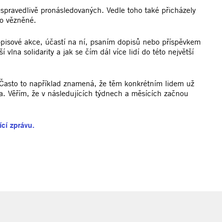
nespravedlivě pronásledovaných. Vedle toho také přicházely
ro vězněné.
dopisové akce, účastí na ní, psaním dopisů nebo příspěvkem
na solidarity a jak se čím dál více lidí do této největší
. Často to například znamená, že těm konkrétním lidem už
a. Věřím, že v následujících týdnech a měsících začnou
ící zprávu.