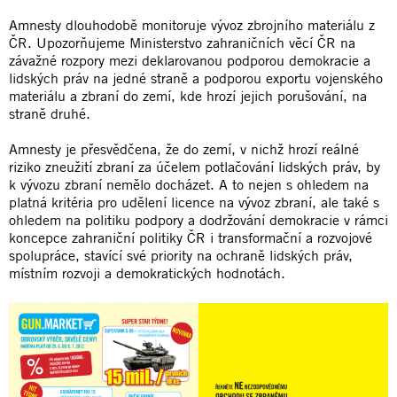
Amnesty dlouhodobě monitoruje vývoz zbrojního materiálu z
ČR. Upozorňujeme Ministerstvo zahraničních věcí ČR na
závažné rozpory mezi deklarovanou podporou demokracie a
lidských práv na jedné straně a podporou exportu vojenského
materiálu a zbraní do zemí, kde hrozí jejich porušování, na
straně druhé.
Amnesty je přesvědčena, že do zemí, v nichž hrozí reálné
riziko zneužití zbraní za účelem potlačování lidských práv, by
k vývozu zbraní nemělo docházet. A to nejen s ohledem na
platná kritéria pro udělení licence na vývoz zbraní, ale také s
ohledem na politiku podpory a dodržování demokracie v rámci
koncepce zahraniční politiky ČR i transformační a rozvojové
spolupráce, stavící své priority na ochraně lidských práv,
místním rozvoji a demokratických hodnotách.