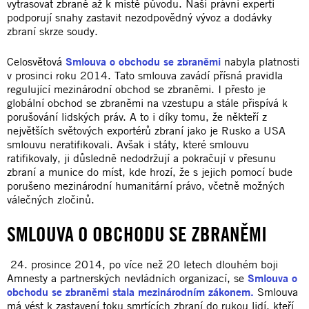
vytrasovat zbraně až k místě původu. Naši právní experti
podporují snahy zastavit nezodpovědný vývoz a dodávky
zbraní skrze soudy.
Celosvětová
Smlouva o obchodu se zbraněmi
nabyla platnosti
v prosinci roku 2014. Tato smlouva zavádí přísná pravidla
regulující mezinárodní obchod se zbraněmi. I přesto je
globální obchod se zbraněmi na vzestupu a stále přispívá k
porušování lidských práv. A to i díky tomu, že někteří z
největších světových exportérů zbraní jako je Rusko a USA
smlouvu neratifikovali. Avšak i státy, které smlouvu
ratifikovaly, ji důsledně nedodržují a pokračují v přesunu
zbraní a munice do míst, kde hrozí, že s jejich pomocí bude
porušeno mezinárodní humanitární právo, včetně možných
válečných zločinů.
SMLOUVA O OBCHODU SE ZBRANĚMI
24. prosince 2014, po více než 20 letech dlouhém boji
Amnesty a partnerských nevládních organizací, se
Smlouva o
obchodu se zbraněmi stala mezinárodním zákonem.
Smlouva
má vést k zastavení toku smrtících zbraní do rukou lidí, kteří