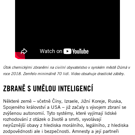
Útok chemickými zbraněmi na civilní obyvatelstvo v syrském městě Dúmá v
roce 2018. Zemřelo minimálně 70 lidí. Video obsahuje drastické záběry.
ZBRANĚ S UMĚLOU INTELIGENCÍ
Některé země – včetně Číny, Izraele, Jižní Koreje, Ruska,
Spojeného království a USA – již začaly s vývojem zbraní se
zvýšenou autonomií. Tyto systémy, které vyjímají lidské
rozhodování z otázek o životě a smrti, vyvolávají
nejrůznější obavy z hlediska morálního, legálního, z hlediska
zodpovědnosti ale i bezpečnosti. Amnesty a její partneři