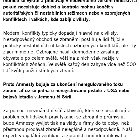
munice se vyrábí a prodávají v neuvěřitelně velkém množství a
pokud neexistuje dohled a kontrola mohou končit v
autoritářských či nestabilních režimech nebo v ozbrojených
konfliktech i válkách, kde zabíjí civilisty.
Moderní konflikty typicky dopadají hlavně na civilisty.
Nezodpovědný obchod se zbraněmi postihuje lidi žijící v
politicky nestabilních oblastech ozbrojených konfliktů, ale i ty
žijící mimo ně. Ozbrojené násilí dennodenně zasahuje
obyvatele po celém světě, většina z nich však nežije v
konfliktních zónách. Ve světě každý den zahyne více než 500
lidí kvůli použití střelných zbraní.
Proto Amnesty bojuje za ukončení neregulovaného toku
zbraní, ať už se jedná o neregistrované pistole v USA nebo
bojová letadla v Jemenu či Sýrii.
Za pomoci mezinárodní sítě aktivistů, kteří se specializují v
problémech lidských práv týkající se zbrojního průmyslu,
bude Amnesty vyvíjet tlak na vlády a firmy do té doby, než
přestanou prodávat zbraně nelegálně a nezodpovědně. Naši
experti v digitální verifikaci a zbraních umí identifikovat a