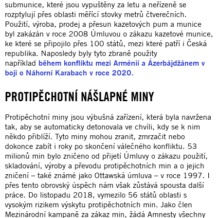
submunice, které jsou vypuštěny za letu a neřízeně se
rozptylují přes oblasti měřící stovky metrů čtverečních.
Použití, výroba, prodej a přesun kazetových pum a munice
byl zakázán v roce 2008 Úmluvou o zákazu kazetové munice,
ke které se připojilo přes 100 států, mezi které patří i Česká
republika. Naposledy byly tyto zbraně použity
například
během konfliktu mezi Arménií a Ázerbájdžánem v
boji o Náhorní Karabach v roce 2020.
PROTIPĚCHOTNÍ NÁŠLAPNÉ MINY
Protipěchotní miny jsou výbušná zařízení, která byla navržena
tak, aby se automaticky detonovala ve chvíli, kdy se k nim
někdo přiblíží. Tyto miny mohou zranit, zmrzačit nebo
dokonce zabít i roky po skončení válečného konfliktu. 53
milionů min bylo zničeno od přijetí Úmluvy o zákazu použití,
skladování, výroby a převodu protipěchotních min a o jejich
zničení – také známé jako Ottawská úmluva – v roce 1997. I
přes tento obrovský úspěch nám však zůstává spousta další
práce. Do listopadu 2018, vymezilo 56 států oblasti s
vysokým rizikem výskytu protipěchotních min. Jako člen
Mezinárodní kampaně za zákaz min, žádá Amnesty všechny