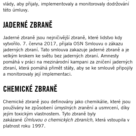
vlády, aby přijaly, implementovaly a monitorovaly dodržování
této úmluvy.
JADERNÉ ZBRANĚ
Jaderné zbraně jsou nejničivější zbraně, které lidstvo kdy
vytvořilo. 7. června 2017, přijala OSN Smlouvu o zákazu
jaderných zbraní. Tato smlouva zakazuje jaderné zbraně a je
velkým krokem ke světu bez jaderných zbraní. Amnesty
pomáhá v práci na mezinárodní kampani za zničení jaderných
zbraní, která pomáhá přimět státy, aby se ke smlouvě připojily
a monitorovaly její implementaci.
CHEMICKÉ ZBRANĚ
Chemické zbraně jsou definovány jako chemikálie, které jsou
používány ke způsobení úmyslných zranění a usmrcení, díky
jejím toxickým vlastnostem. Tyto zbraně byly
zakázané
Úmluvou o chemických zbraních
, která vstoupila v
platnost roku 1997.