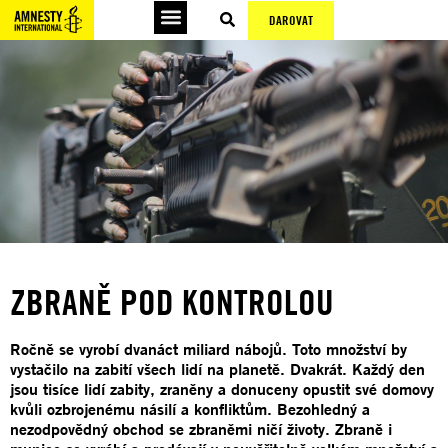
DAROVAT
ZBRANĚ POD KONTROLOU
Ročně se vyrobí dvanáct miliard nábojů. Toto množství by
vystačilo na zabití všech lidí na planetě. Dvakrát. Každý den
jsou tisíce lidí zabity, zraněny a donuceny opustit své domovy
kvůli ozbrojenému násilí a konfliktům. Bezohledný a
nezodpovědný obchod se zbraněmi ničí životy. Zbraně i