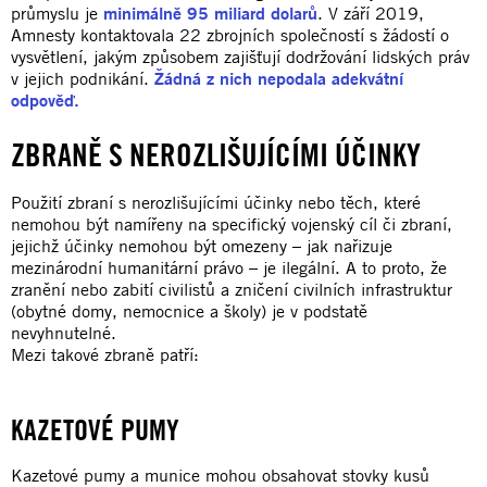
průmyslu je
minimálně 95 miliard dolarů
. V září 2019,
Amnesty kontaktovala 22 zbrojních společností s žádostí o
vysvětlení, jakým způsobem zajišťují dodržování lidských práv
v jejich podnikání.
Žádná z nich nepodala adekvátní
odpověď.
ZBRANĚ S NEROZLIŠUJÍCÍMI ÚČINKY
Použití zbraní s nerozlišujícími účinky nebo těch, které
nemohou být namířeny na specifický vojenský cíl či zbraní,
jejichž účinky nemohou být omezeny – jak nařizuje
mezinárodní humanitární právo – je ilegální. A to proto, že
zranění nebo zabití civilistů a zničení civilních infrastruktur
(obytné domy, nemocnice a školy) je v podstatě
nevyhnutelné.
Mezi takové zbraně patří:
KAZETOVÉ PUMY
Kazetové pumy a munice mohou obsahovat stovky kusů