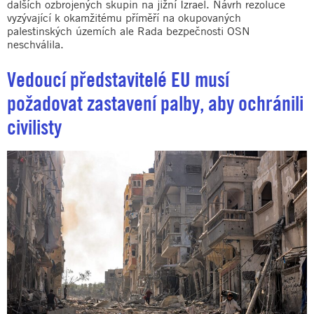
dalších ozbrojených skupin na jižní Izrael. Návrh rezoluce
vyzývající k okamžitému příměří na okupovaných
palestinských územích ale Rada bezpečnosti OSN
neschválila.
Vedoucí představitelé EU musí
požadovat zastavení palby, aby ochránili
civilisty