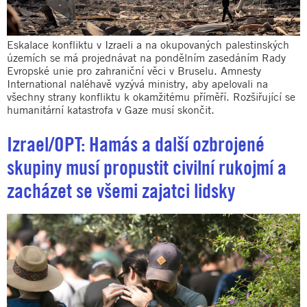
Eskalace konfliktu v Izraeli a na okupovaných palestinských
územích se má projednávat na pondělním zasedáním Rady
Evropské unie pro zahraniční věci v Bruselu. Amnesty
International naléhavě vyzývá ministry, aby apelovali na
všechny strany konfliktu k okamžitému příměří. Rozšiřující se
humanitární katastrofa v Gaze musí skončit.
Izrael/OPT: Hamás a další ozbrojené
skupiny musí propustit civilní rukojmí a
zacházet se všemi zajatci lidsky