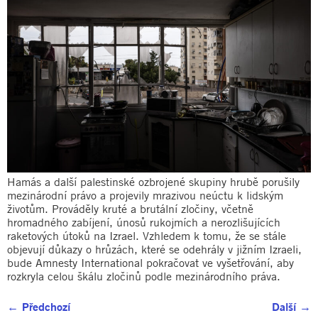
Hamás a další palestinské ozbrojené skupiny hrubě porušily
mezinárodní právo a projevily mrazivou neúctu k lidským
životům. Prováděly kruté a brutální zločiny, včetně
hromadného zabíjení, únosů rukojmích a nerozlišujících
raketových útoků na Izrael. Vzhledem k tomu, že se stále
objevují důkazy o hrůzách, které se odehrály v jižním Izraeli,
bude Amnesty International pokračovat ve vyšetřování, aby
rozkryla celou škálu zločinů podle mezinárodního práva.
←
Předchozí
Další
→