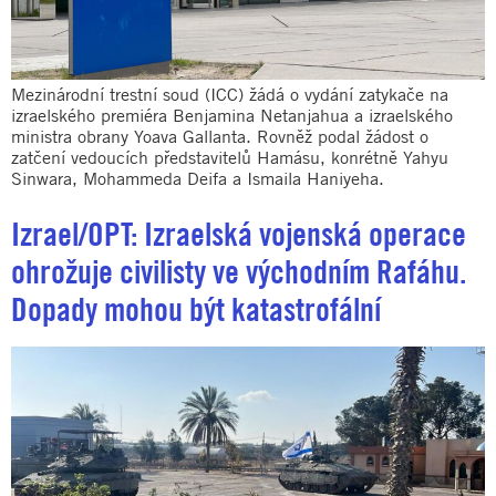
Mezinárodní trestní soud (ICC) žádá o vydání zatykače na
izraelského premiéra Benjamina Netanjahua a izraelského
ministra obrany Yoava Gallanta. Rovněž podal žádost o
zatčení vedoucích představitelů Hamásu, konrétně Yahyu
Sinwara, Mohammeda Deifa a Ismaila Haniyeha.
Izrael/OPT: Izraelská vojenská operace
ohrožuje civilisty ve východním Rafáhu.
Dopady mohou být katastrofální