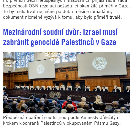
bezpečnosti OSN rezoluci požadující okamžité příměří v Gaze.
To by mělo trvat nejméně po dobu měsíce ramadánu,
dokument nicméně vyzývá k tomu, aby bylo příměří trvalé.
Mezinárodní soudní dvůr: Izrael musí
zabránit genocidě Palestinců v Gaze
Předběžná opatření soudu jsou podle Amnesty důležitým
krokem k ochraně Palestinců v okupovaném Pásmu Gazy.