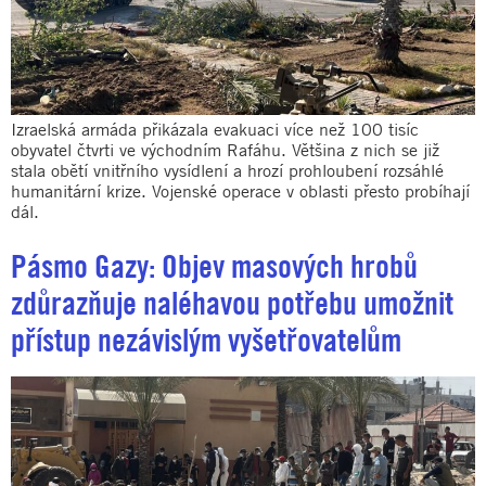
Izraelská armáda přikázala evakuaci více než 100 tisíc
obyvatel čtvrti ve východním Rafáhu. Většina z nich se již
stala obětí vnitřního vysídlení a hrozí prohloubení rozsáhlé
humanitární krize. Vojenské operace v oblasti přesto probíhají
dál.
Pásmo Gazy: Objev masových hrobů
zdůrazňuje naléhavou potřebu umožnit
přístup nezávislým vyšetřovatelům