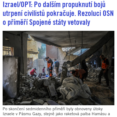
Izrael/OPT: Po dalším propuknutí bojů
utrpení civilistů pokračuje. Rezoluci OSN
o příměří Spojené státy vetovaly
Po skončení sedmidenního příměří byly obnoveny útoky
Izraele v Pásmu Gazy, stejně jako raketová palba Hamásu a