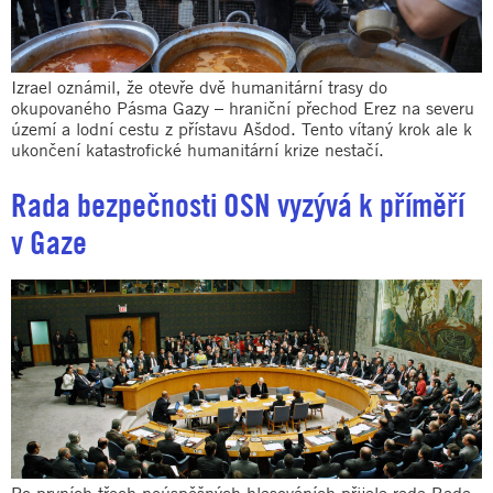
Izrael oznámil, že otevře dvě humanitární trasy do
okupovaného Pásma Gazy – hraniční přechod Erez na severu
území a lodní cestu z přístavu Ašdod. Tento vítaný krok ale k
ukončení katastrofické humanitární krize nestačí.
Rada bezpečnosti OSN vyzývá k příměří
v Gaze
Po prvních třech neúspěšných hlasováních přijala rada Rada