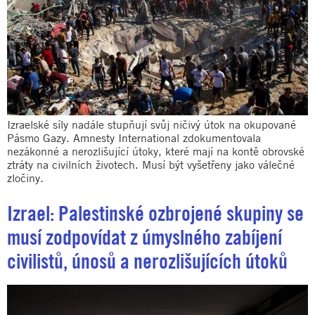
Izraelské síly nadále stupňují svůj ničivý útok na okupované
Pásmo Gazy. Amnesty International zdokumentovala
nezákonné a nerozlišující útoky, které mají na kontě obrovské
ztráty na civilních životech. Musí být vyšetřeny jako válečné
zločiny.
Izrael: Palestinské ozbrojené skupiny se
musí zodpovídat z úmyslného zabíjení
civilistů, únosů a nerozlišujících útoků