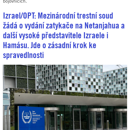
bojovnících.
Izrael/OPT: Mezinárodní trestní soud
žádá o vydání zatykače na Netanjahua a
další vysoké představitele Izraele i
Hamásu. Jde o zásadní krok ke
spravedlnosti