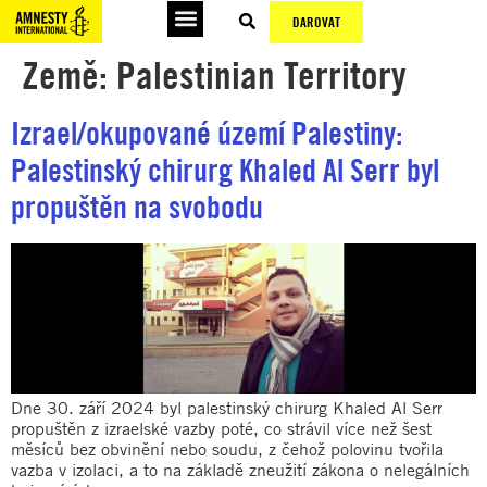
DAROVAT
Země:
Palestinian Territory
Izrael/okupované území Palestiny:
Palestinský chirurg Khaled Al Serr byl
propuštěn na svobodu
Dne 30. září 2024 byl palestinský chirurg Khaled Al Serr
propuštěn z izraelské vazby poté, co strávil více než šest
měsíců bez obvinění nebo soudu, z čehož polovinu tvořila
vazba v izolaci, a to na základě zneužití zákona o nelegálních