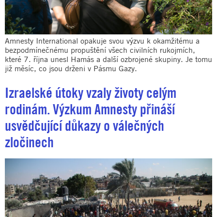
Amnesty International opakuje svou výzvu k okamžitému a
bezpodmínečnému propuštění všech civilních rukojmích,
které 7. října unesl Hamás a další ozbrojené skupiny. Je tomu
již měsíc, co jsou drženi v Pásmu Gazy.
Izraelské útoky vzaly životy celým
rodinám. Výzkum Amnesty přináší
usvědčující důkazy o válečných
zločinech