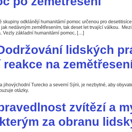
c po zemětřesení
kupiny odklánějí humanitární pomoc určenou pro desetitisíce t
 jak nedávným zemětřesením, tak deset let trvající válkou. Mez
. Vezly základní humanitární pomoc, […]
Dodržování lidských pr
í reakce na zemětřesen
la jihovýchodní Turecko a severní Sýrii, je nezbytné, aby obyv
buzuje otázky.
pravedlnost zvítězí a 
, kterým za obranu lids