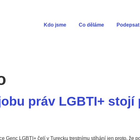
Kdo jsme
Co děláme
Podepsat 
o
jobu práv LGBTI+ stojí
ace Genç LGBTI+ čelí v Turecku trestnímu stíhání jen proto, že 