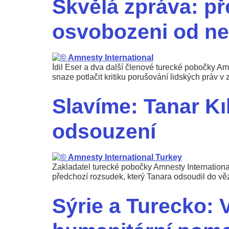
Skvělá zpráva: př
osvobozeni od ne
İdil Eser a dva další členové turecké pobočky Am
snaze potlačit kritiku porušování lidských práv v 
Slavíme: Tanar Kı
odsouzení
Zakladatel turecké pobočky Amnesty International
předchozí rozsudek, který Tanara odsoudil do věz
Sýrie a Turecko: 