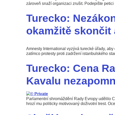
zároveň snaží organizaci zrušit. Podepište petici a
Turecko: Nezákon
okamžitě skončit 
Amnesty International vyzývá turecké úřady, aby o
zatímco protesty proti zadržení istanbulského st
Turecko: Cena Ra
Kavalu nezapomn
Parlamentní shromáždění Rady Evropy udělilo C
hrozí mu politicky motivovaný doživotní trest. O