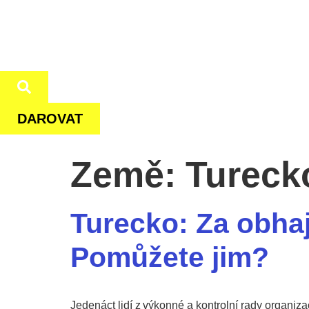
DAROVAT
Země:
Tureck
Turecko: Za obha
Pomůžete jim?
Jedenáct lidí z výkonné a kontrolní rady organiz