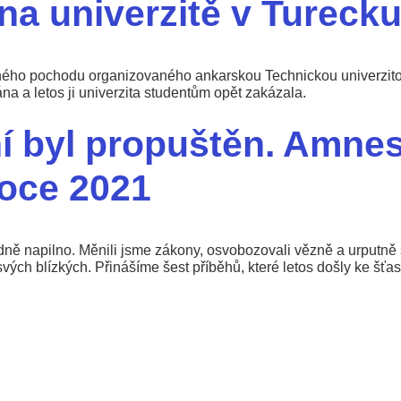
a univerzitě v Tureck
dného pochodu organizovaného ankarskou Technickou univerzito
 a letos ji univerzita studentům opět zakázala.
ní byl propuštěn. Amnes
roce 2021
ně napilno. Měnili jsme zákony, osvobozovali vězně a urputně s
í svých blízkých. Přinášíme šest příběhů, které letos došly ke šť