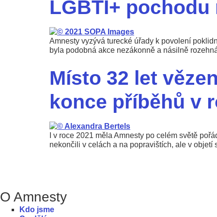
LGBTI+ pochodu n
Amnesty vyzývá turecké úřady k povolení pokli
byla podobná akce nezákonně a násilně rozehnána
Místo 32 let věze
konce příběhů v 
I v roce 2021 měla Amnesty po celém světě pořád
nekončili v celách a na popravištích, ale v objet
O Amnesty
Kdo jsme