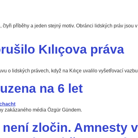
 čtyři příběhy a jeden stejný motiv. Obránci lidských práv jsou v
ušilo Kılıçova práva
u o lidských právech, když na Kılıçe uvalilo vyšetřovací vazbu
uzena na 6 let
leny zakázaného média Özgür Gündem.
a není zločin. Amnesty 