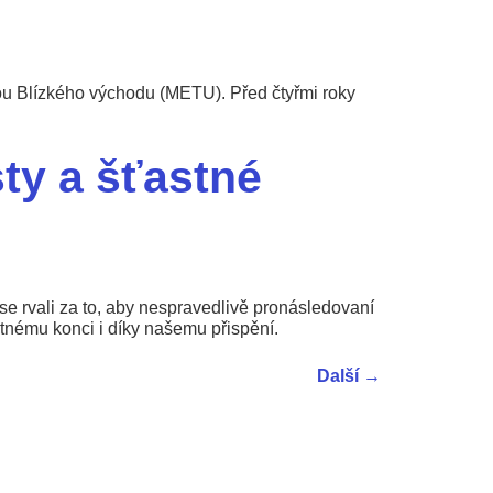
u
u Blízkého východu (METU). Před čtyřmi roky
ty a šťastné
e rvali za to, aby nespravedlivě pronásledovaní
astnému konci i díky našemu přispění.
Další
→