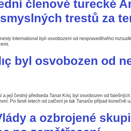
ední členové turecké A
smyslných trestů za te
nesty International byli osvobozeni od nespravedlivého rozsudku
zemi.
lıç byl osvobozen od n
 a její čestný předseda Tanar Kılıç byl osvobozen od falešných 
ení. Po šesti letech od zatčení je tak Tanarův případ konečně u
Vlády a ozbrojené skupi