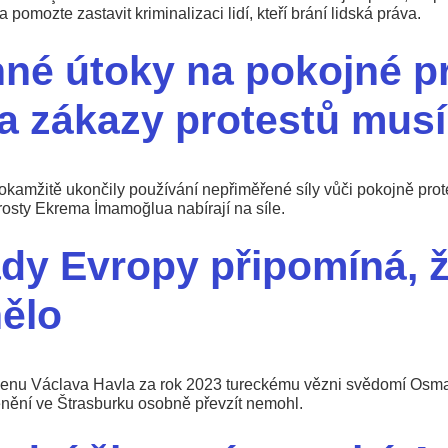
 pomozte zastavit kriminalizaci lidí, kteří brání lidská práva.
né útoky na pokojné pr
a zákazy protestů musí
kamžitě ukončily používání nepřiměřené síly vůči pokojně protestu
arosty Ekrema İmamoğlua nabírají na síle.
dy Evropy připomíná, 
ělo
enu Václava Havla za rok 2023 tureckému vězni svědomí Osmanu
cenění ve Štrasburku osobně převzít nemohl.