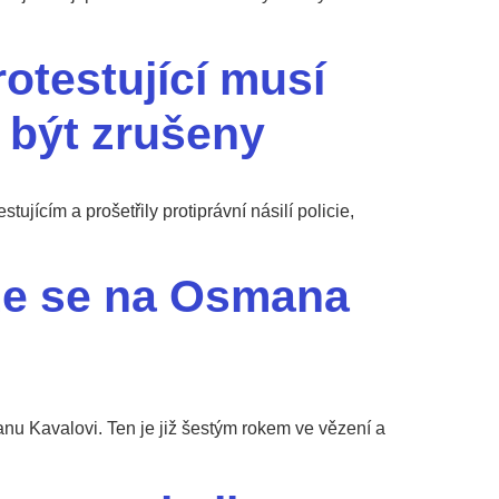
otestující musí
 být zrušeny
jícím a prošetřily protiprávní násilí policie,
že se na Osmana
 Kavalovi. Ten je již šestým rokem ve vězení a