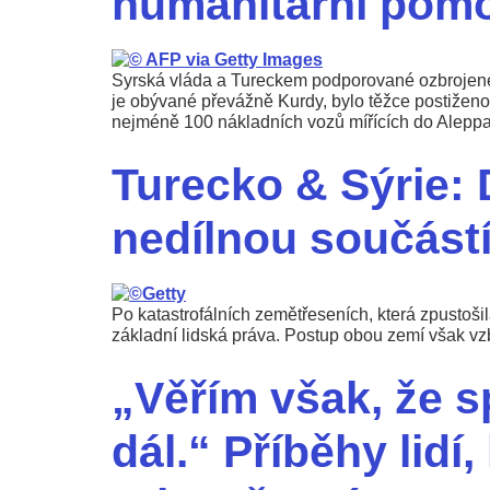
humanitární pomo
Syrská vláda a Tureckem podporované ozbrojené s
je obývané převážně Kurdy, bylo těžce postiženo
nejméně 100 nákladních vozů mířících do Aleppa
Turecko & Sýrie: 
nedílnou součást
Po katastrofálních zemětřeseních, která zpustoši
základní lidská práva. Postup obou zemí však vz
„Věřím však, že s
dál.“ Příběhy lidí