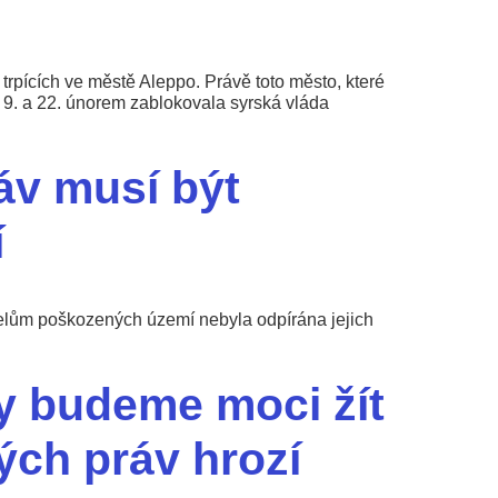
rpících ve městě Aleppo. Právě toto město, které
i 9. a 22. únorem zablokovala syrská vláda
áv musí být
í
atelům poškozených území nebyla odpírána jejich
my budeme moci žít
kých práv hrozí