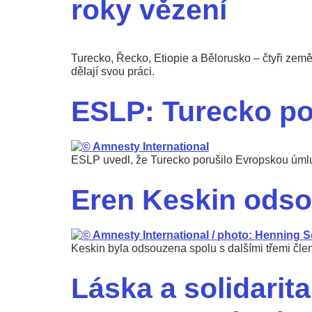
roky vězení
Turecko, Řecko, Etiopie a Bělorusko – čtyři země,
dělají svou práci.
ESLP: Turecko por
ESLP uvedl, že Turecko porušilo Evropskou úmluv
Eren Keskin odso
Keskin byla odsouzena spolu s dalšími třemi č
Láska a solidarit