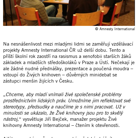
© Amnesty International
Na nesnášenlivost mezi mladými lidmi se zaměřují vzdělávací
projekty Amnesty International ČR už delší dobu. Tento a
příští školní rok zaostří na rasismus a xenofobii starších žáků
základek a mladších středoškoláků v Praze a Ústí. Nečekají je
ale žádné nudné přednášky, prezentace a poučená moudra –
vstoupí do Živých knihoven – důvěrných minidebat se
zástupci menšin žijících v Česku.
„
Chceme, aby mladí vnímali živé společenské problémy
prostřednictvím lidských práv. Umožníme jim reflektovat své
stereotypy, předsudky a naučíme je s nimi pracovat. Už v
minulosti se ukázalo, že Živé knihovny jsou pro to skvělý
nástroj,
“ vysvětluje Jiří Bejček, manažer projektu Živé
knihovny Amnesty International – čtením k otevřenosti.