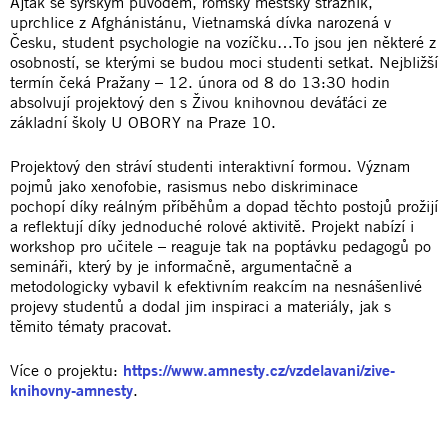
Ajťák se syrským původem, romský městský strážník,
uprchlice z Afghánistánu, Vietnamská dívka narozená v
Česku, student psychologie na vozíčku…To jsou jen některé z
osobností, se kterými se budou moci studenti setkat. Nejbližší
termín čeká Pražany – 12. února od 8 do 13:30 hodin
absolvují projektový den s Živou knihovnou deváťáci ze
základní školy U OBORY na Praze 10.
Projektový den stráví studenti interaktivní formou. Význam
pojmů jako xenofobie, rasismus nebo diskriminace
pochopí díky reálným příběhům a dopad těchto postojů prožijí
a reflektují díky jednoduché rolové aktivitě. Projekt nabízí i
workshop pro učitele – reaguje tak na poptávku pedagogů po
semináři, který by je informačně, argumentačně a
metodologicky vybavil k efektivním reakcím na nesnášenlivé
projevy studentů a dodal jim inspiraci a materiály, jak s
těmito tématy pracovat.
Více o projektu:
https://www.amnesty.cz/vzdelavani/zive-
knihovny-amnesty
.