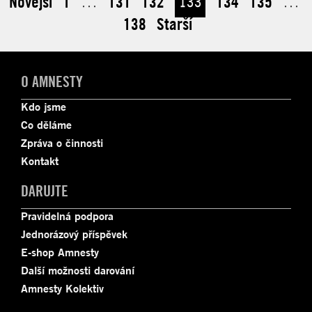
Novější
1
…
131
132
133
134
135
…
138
Starší
O AMNESTY
Kdo jsme
Co děláme
Zpráva o činnosti
Kontakt
DARUJTE
Pravidelná podpora
Jednorázový příspěvek
E-shop Amnesty
Další možnosti darování
Amnesty Kolektiv