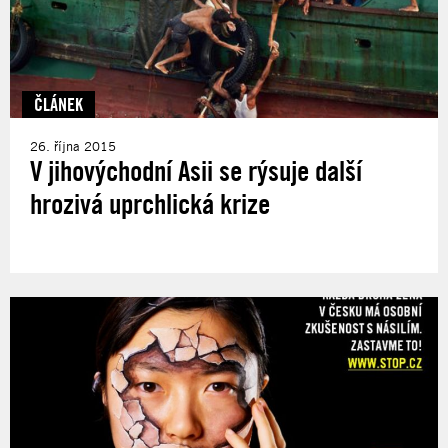
ČLÁNEK
26. října 2015
V jihovýchodní Asii se rýsuje další
hrozivá uprchlická krize