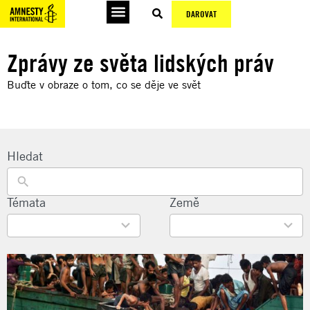
DAROVAT
Zprávy ze světa lidských práv
Buďte v obraze o tom, co se děje ve svět
Hledat
22
Témata
135
Země
results
results
available
available