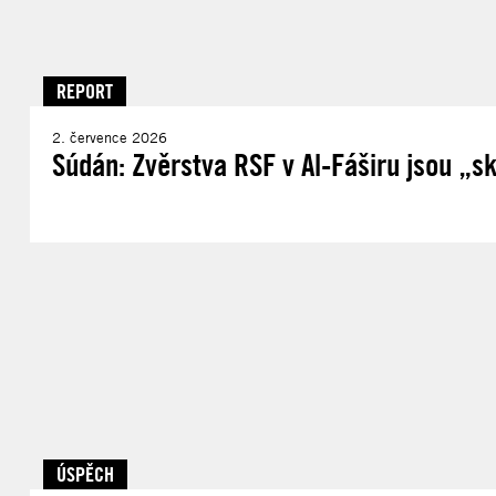
REPORT
2. července 2026
Súdán: Zvěrstva RSF v Al-Fáširu jsou „s
ÚSPĚCH