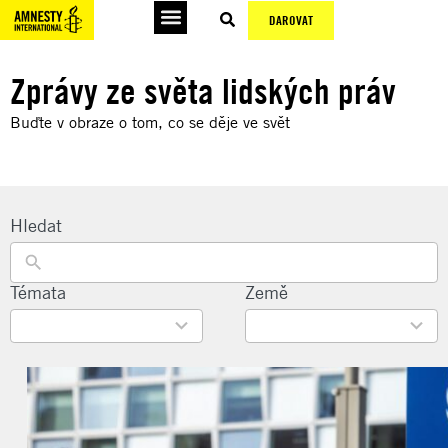
DAROVAT
Podepsat petice
Zprávy ze světa lidských práv
Buďte v obraze o tom, co se děje ve svět
Hledat
22
Témata
135
Země
results
results
available
available