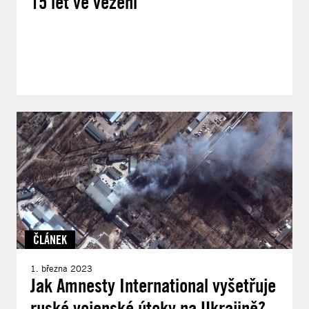
15 let ve vězení
ČLÁNEK
1. března 2023
Jak Amnesty International vyšetřuje
ruské vojenské útoky na Ukrajině?