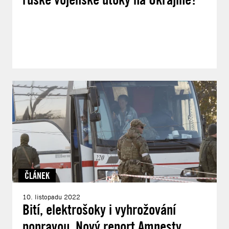
ČLÁNEK
10. listopadu 2022
Bití, elektrošoky i vyhrožování
popravou. Nový report Amnesty