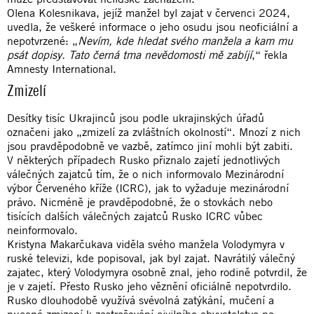
Olena Kolesnikava, jejíž manžel byl zajat v červenci 2024,
uvedla, že veškeré informace o jeho osudu jsou neoficiální a
nepotvrzené: „
Nevím, kde hledat svého manžela a kam mu
psát dopisy. Tato černá tma nevědomosti mě zabíjí
,“ řekla
Amnesty International.
Zmizelí
Desítky tisíc Ukrajinců jsou podle ukrajinských úřadů
označeni jako „zmizelí za zvláštních okolností“. Mnozí z nich
jsou pravděpodobně ve vazbě, zatímco jiní mohli být zabiti.
V některých případech Rusko přiznalo zajetí jednotlivých
válečných zajatců tím, že o nich informovalo Mezinárodní
výbor Červeného kříže (ICRC), jak to vyžaduje mezinárodní
právo. Nicméně je pravděpodobné, že o stovkách nebo
tisících dalších válečných zajatců Rusko ICRC vůbec
neinformovalo.
Kristyna Makarčukava viděla svého manžela Volodymyra v
ruské televizi, kde popisoval, jak byl zajat. Navrátilý válečný
zajatec, který Volodymyra osobně znal, jeho rodině potvrdil, že
je v zajetí. Přesto Rusko jeho věznění oficiálně nepotvrdilo.
Rusko dlouhodobě využívá svévolná zatýkání, mučení a
nucená zmizení k zastrašování civilního obyvatelstva na