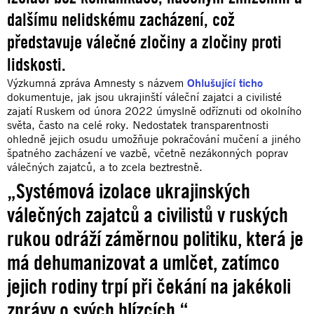
dalšímu nelidskému zacházení, což
představuje válečné zločiny a zločiny proti
lidskosti.
Výzkumná zpráva Amnesty s názvem
Ohlušující ticho
dokumentuje, jak jsou ukrajinští váleční zajatci a civilisté
zajatí Ruskem od února 2022 úmyslně odříznuti od okolního
světa, často na celé roky. Nedostatek transparentnosti
ohledně jejich osudu umožňuje pokračování mučení a jiného
špatného zacházení ve vazbě, včetně nezákonných poprav
válečných zajatců, a to zcela beztrestně.
„Systémová izolace ukrajinských
válečných zajatců a civilistů v ruských
rukou odráží záměrnou politiku, která je
má dehumanizovat a umlčet, zatímco
jejich rodiny trpí při čekání na jakékoli
zprávy o svých blízcích.“