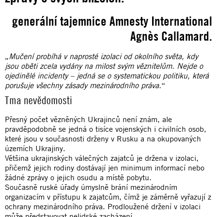
generální tajemnice Amnesty International
Agnès Callamard.
„
Mučení probíhá v naprosté izolaci od okolního světa, kdy
jsou oběti zcela vydány na milost svým věznitelům. Nejde o
ojedinělé incidenty – jedná se o systematickou politiku, která
porušuje všechny zásady mezinárodního práva.
“
Tma nevědomosti
Přesný počet vězněných Ukrajinců není znám, ale
pravděpodobně se jedná o tisíce vojenských i civilních osob,
které jsou v současnosti drženy v Rusku a na okupovaných
územích Ukrajiny.
Většina ukrajinských válečných zajatců je držena v izolaci,
přičemž jejich rodiny dostávají jen minimum informací nebo
žádné zprávy o jejich osudu a místě pobytu.
Současně ruské úřady úmyslně brání mezinárodním
organizacím v přístupu k zajatcům, čímž je záměrně vyřazují z
ochrany mezinárodního práva. Prodloužené držení v izolaci
může představovat nelidské zacházení.