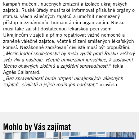
kampaň mučení, nucených zmizení a izolace ukrajinských
zajatců. Ruské úřady musí také informovat příslušné orgány o
statusu všech válečných zajatců a umožnit neomezený
přístup mezinárodním humanitárním organizacím. Rusko
musí také zajistit dostatečnou lékařskou péči všem
Ukrajincům v zajetí a přímo repatriovat vážně nemocné a
zraněné válečné zajatce, včetně zřízení smíšených lékařských
komisí. Nezákonně zadržovaní civilisté musí být propuštěni.
„Mezinárodní společenství by mělo využít proti Rusku veškerý
svůj vliv a nástroje, včetně univerzální jurisdikce, k zastavení
těchto ohavných zločinů a zajištění spravedlnosti
,“ řekla
Agnès Callamard.
„Bez spravedlnosti bude utrpení ukrajinských válečných
zajatců, civilistů a jejich rodin jen narůstat
,“ uzavřela.
Mohlo by Vás zajímat