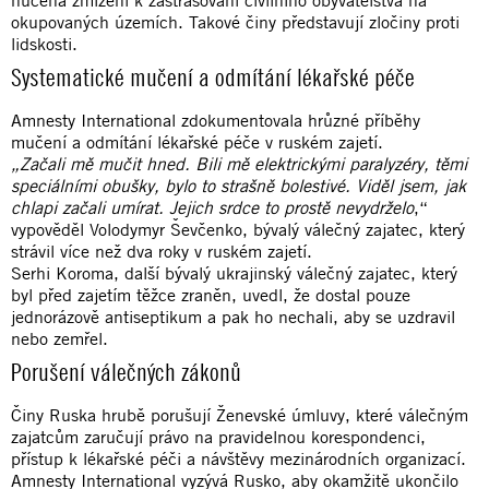
okupovaných územích. Takové činy představují zločiny proti
lidskosti.
Systematické mučení a odmítání lékařské péče
Amnesty International zdokumentovala hrůzné příběhy
mučení a odmítání lékařské péče v ruském zajetí.
„Začali mě mučit hned. Bili mě elektrickými paralyzéry, těmi
speciálními obušky, bylo to strašně bolestivé. Viděl jsem, jak
chlapi začali umírat. Jejich srdce to prostě nevydrželo
,“
vypověděl Volodymyr Ševčenko, bývalý válečný zajatec, který
strávil více než dva roky v ruském zajetí.
Serhi Koroma, další bývalý ukrajinský válečný zajatec, který
byl před zajetím těžce zraněn, uvedl, že dostal pouze
jednorázově antiseptikum a pak ho nechali, aby se uzdravil
nebo zemřel.
Porušení válečných zákonů
Činy Ruska hrubě porušují Ženevské úmluvy, které válečným
zajatcům zaručují právo na pravidelnou korespondenci,
přístup k lékařské péči a návštěvy mezinárodních organizací.
Amnesty International vyzývá Rusko, aby okamžitě ukončilo