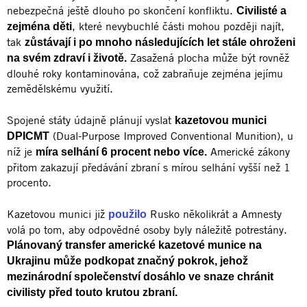
nebezpečná ještě dlouho po skončení konfliktu.
Civilisté a
, které nevybuchlé části mohou později najít,
zejména děti
tak
zůstávají i po mnoho následujících let stále ohroženi
Zasažená plocha může být rovněž
na svém zdraví i životě.
dlouhé roky kontaminována, což zabraňuje zejména jejímu
zemědělskému využití.
Spojené státy údajně plánují vyslat
kazetovou munici
(Dual-Purpose Improved Conventional Munition), u
DPICMT
níž je
Americké zákony
míra selhání 6 procent nebo více.
přitom zakazují předávání zbraní s mírou selhání vyšší než 1
procento.
Kazetovou munici již
Rusko několikrát a Amnesty
použilo
volá po tom, aby odpovědné osoby byly náležitě potrestány.
Plánovaný transfer americké kazetové munice na
Ukrajinu může podkopat značný pokrok, jehož
mezinárodní společenství dosáhlo ve snaze chránit
civilisty před touto krutou zbraní.