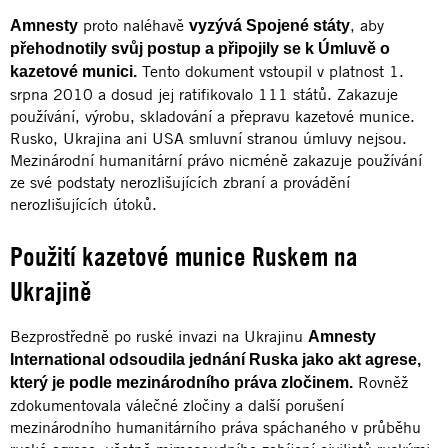
proto naléhavě
, aby
Amnesty
vyzývá Spojené státy
přehodnotily svůj postup a připojily se k Úmluvě o
Tento dokument vstoupil v platnost 1.
kazetové munici.
srpna 2010 a dosud jej ratifikovalo 111 států. Zakazuje
používání, výrobu, skladování a přepravu kazetové munice.
Rusko, Ukrajina ani USA smluvní stranou úmluvy nejsou.
Mezinárodní humanitární právo nicméně zakazuje používání
ze své podstaty nerozlišujících zbraní a provádění
nerozlišujících útoků.
Použití kazetové munice Ruskem na
Ukrajině
Bezprostředně po ruské invazi na Ukrajinu
Amnesty
International odsoudila jednání Ruska jako akt agrese,
Rovněž
který je podle mezinárodního práva zločinem.
zdokumentovala válečné zločiny a další porušení
mezinárodního humanitárního práva spáchaného v průběhu