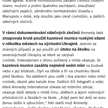
ruské agrese, včetně mimosoudního zabíjení civilistů ruskými
silami, mučení a jiného špatného zacházení, zneužívání
válečných zajatců, záměrného bombardování divadla v
Mariupolu v době, kdy sloužilo jako úkryt civilistům, a dalších
válečných zločinů.
Amnesty také
V rámci dokumentování válečných zločinů
zmapovala kruté použití kazetové munice ruskými silami
Jedním ze
v několika městech na východní Ukrajině.
známých případů je její použítí při
na
útoku na školku
severovýchodě Ukrajiny ve které se ukrývali
civilisté. Videozáznam z dronu pořízený z místa ukazuje, že
na budově
kazetová munice zasáhla nejméně sedm míst
nebo v její blízkosti, čtyři na střeše a tři na chodníku těsně
před školkou. Na záběrech jsou vidět i dva zranění nebo mrtví
civilisté, stejně jako kaluže krve. Dalších 65 fotografií a videí,
která Amnesty International získala od místního zdroje,
ukazuje další detaily o místě činu, obětech a jejich rodinných
příslušnících a škodách na škole. „Když jsem šel dolů se svou
ženou došlo k výbuchům,“ řekl starší muž Amnesty