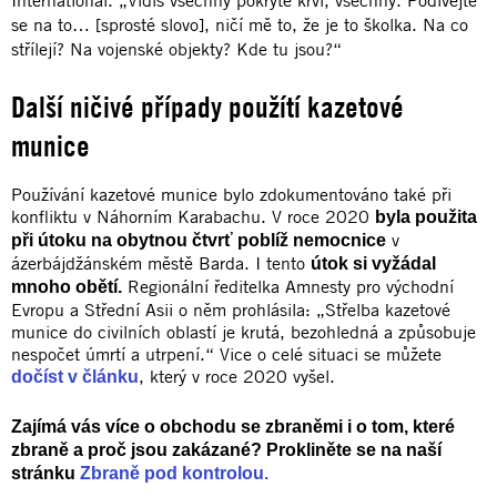
International. „Vidíš všechny pokryté krví, všechny. Podívejte
se na to… [sprosté slovo], ničí mě to, že je to školka. Na co
střílejí? Na vojenské objekty? Kde tu jsou?“
Další ničivé případy použítí kazetové
munice
Používání kazetové munice bylo zdokumentováno také při
konfliktu v Náhorním Karabachu. V roce 2020
byla použita
v
při útoku na obytnou čtvrť poblíž nemocnice
ázerbájdžánském městě Barda. I tento
útok si vyžádal
Regionální ředitelka Amnesty pro východní
mnoho obětí.
Evropu a Střední Asii o něm prohlásila: „Střelba kazetové
munice do civilních oblastí je krutá, bezohledná a způsobuje
nespočet úmrtí a utrpení.“ Vice o celé situaci se můžete
, který v roce 2020 vyšel.
dočíst v článku
Zajímá vás více o obchodu se zbraněmi i o tom, které
zbraně a proč jsou zakázané? Prokliněte se na naší
stránku
Zbraně pod kontrolou.