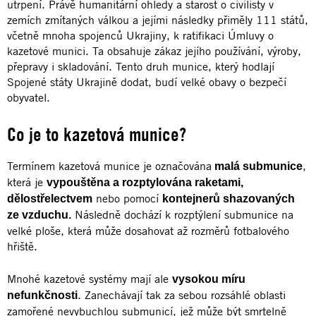
utrpení. Právě humanitární ohledy a starost o civilisty v
zemích zmítaných válkou a jejími následky přiměly 111 států,
včetně mnoha spojenců Ukrajiny, k ratifikaci Úmluvy o
kazetové munici. Ta obsahuje zákaz jejího používání, výroby,
přepravy i skladování. Tento druh munice, který hodlají
Spojené státy Ukrajině dodat, budí velké obavy o bezpečí
obyvatel.
Co je to kazetová munice?
Termínem kazetová munice je označována
,
malá submunice
která je
vypouštěna a rozptylována raketami,
nebo pomocí
dělostřelectvem
kontejnerů shazovaných
Následně dochází k rozptýlení submunice na
ze vzduchu.
velké ploše, která může dosahovat až rozměrů fotbalového
hřiště.
Mnohé kazetové systémy mají ale
vysokou míru
. Zanechávají tak za sebou rozsáhlé oblasti
nefunkčnosti
zamořené nevybuchlou submunicí, jež může být smrtelně