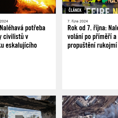
ČLÁNEK
u 2024
7. října 2024
 Naléhavá potřeba
Rok od 7. října: Na
 civilistů v
volání po příměří a
u eskalujícího
propuštění rukojmí