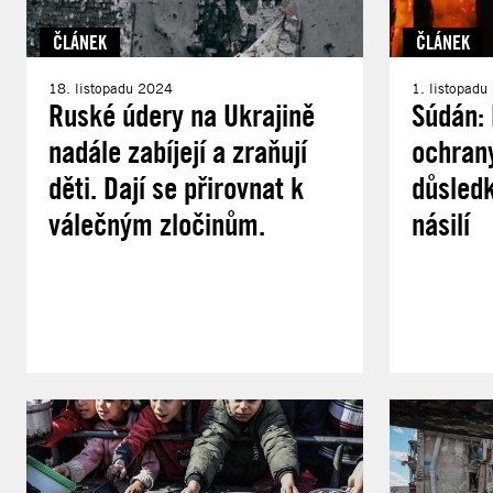
ČLÁNEK
ČLÁNEK
18. listopadu 2024
1. listopad
Ruské údery na Ukrajině
Súdán:
nadále zabíjejí a zraňují
ochrany
děti. Dají se přirovnat k
důsledk
válečným zločinům.
násilí