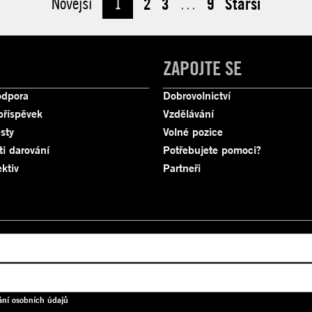
Novější
1
2
3
…
9
Starší
ZAPOJTE SE
odpora
Dobrovolnictví
příspěvek
Vzdělávání
sty
Volné pozice
ti darování
Potřebujete pomoci?
ktiv
Partneři
ání osobních údajů