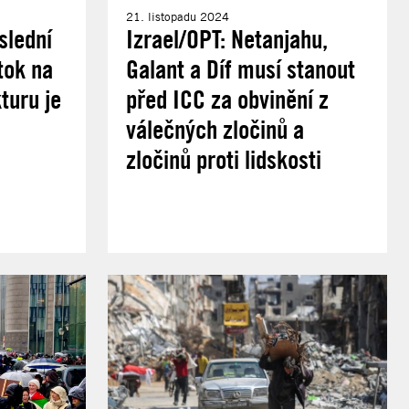
21. listopadu 2024
slední
Izrael/OPT: Netanjahu,
tok na
Galant a Díf musí stanout
turu je
před ICC za obvinění z
válečných zločinů a
zločinů proti lidskosti