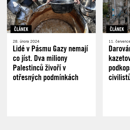
ČLÁNEK
ČLÁNEK
28. února 2024
11. červenc
Lidé v Pásmu Gazy nemají
Darová
co jíst. Dva miliony
kazeto
Palestinců živoří v
podkopá
otřesných podmínkách
civilist