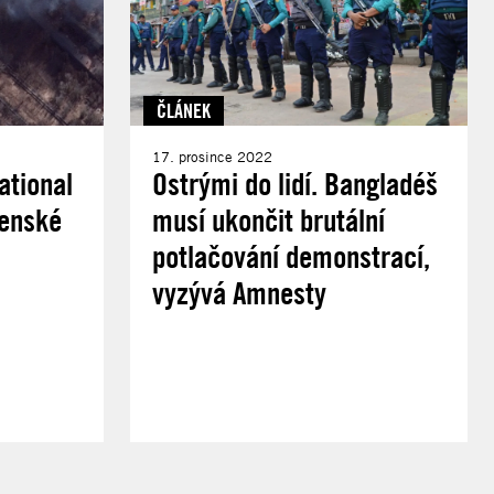
ČLÁNEK
17. prosince 2022
ational
Ostrými do lidí. Bangladéš
jenské
musí ukončit brutální
potlačování demonstrací,
vyzývá Amnesty