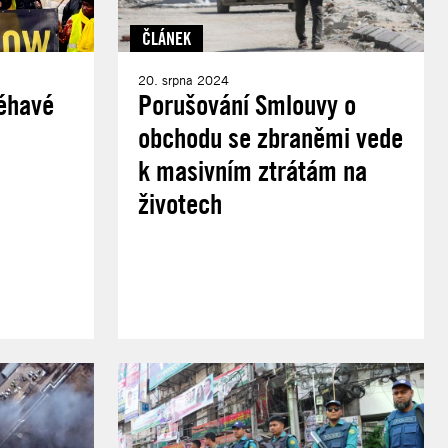
ČLÁNEK
20. srpna 2024
léhavé
Porušování Smlouvy o
obchodu se zbraněmi vede
k masivním ztrátám na
životech