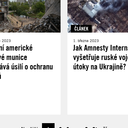
ČLÁNEK
e 2023
1. března 2023
ní americké
Jak Amnesty Intern
vé munice
vyšetřuje ruské vo
vá úsilí o ochranu
útoky na Ukrajině?
ů