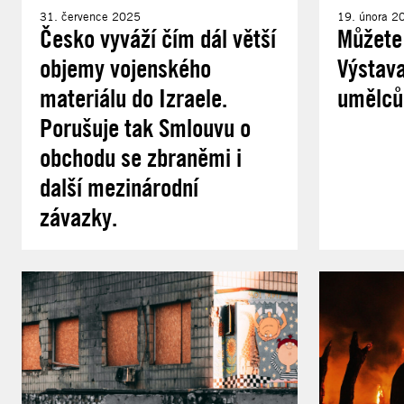
31. července 2025
19. února 2
Česko vyváží čím dál větší
Můžete 
objemy vojenského
Výstava
materiálu do Izraele.
umělců
Porušuje tak Smlouvu o
obchodu se zbraněmi i
další mezinárodní
závazky.