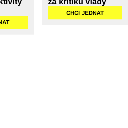
tivity
za kritiku vlády
CHCI JEDNAT
NAT