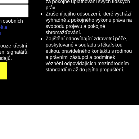
za pokojné uplatňování svých lidských
práv.
Zrušení jejího odsouzení, které vychází
výhradně z pokojného výkonu práva na
m osobních
svobodu projevu a pokojné
ě a
shromažďování.
ů
Zajištění odpovídající zdravotní péče,
poskytované v souladu s lékařskou
ouze křestní
etikou, pravidelného kontaktu s rodinou
ní signatářů,
a právními zástupci a podmínek
údajů.
věznění odpovídajících mezinárodním
standardům až do jejího propuštění.