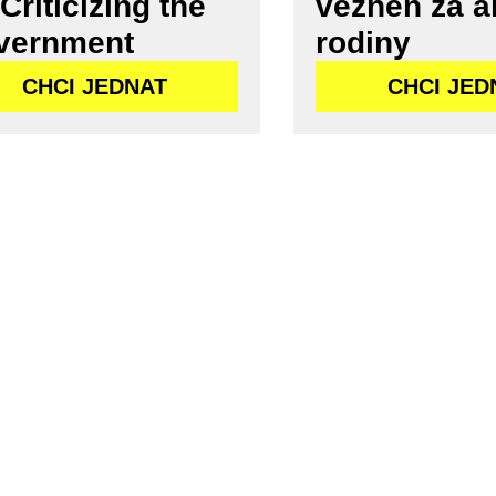
 Criticizing the
vězněn za ak
vernment
rodiny
CHCI JEDNAT
CHCI JED