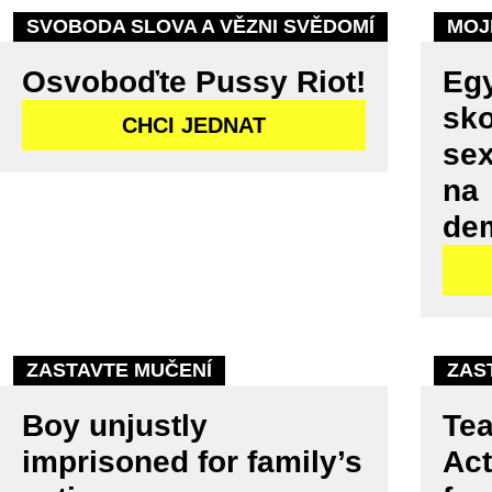
SVOBODA SLOVA A VĚZNI SVĚDOMÍ
MOJ
Osvoboďte Pussy Riot!
Egy
sko
CHCI JEDNAT
sex
na
de
ZASTAVTE MUČENÍ
ZAS
Boy unjustly
Tea
imprisoned for family’s
Act