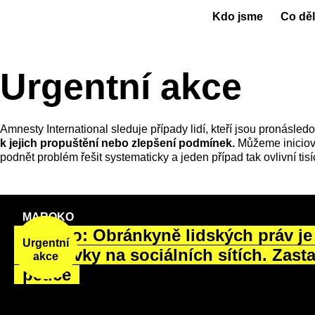
Kdo jsme
Co dě
Urgentní akce
Amnesty International sleduje případy lidí, kteří jsou pronásl
k jejich propuštění nebo zlepšení podmínek.
Můžeme iniciova
podnět problém řešit systematicky a jeden případ tak ovlivní tis
MAROKO
Maroko: Obránkyně lidských práv je
Urgentní
příspěvky na sociálních sítích. Zast
akce
petice