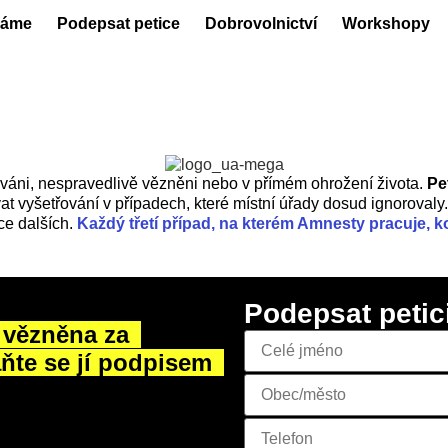
láme
Podepsat petice
Dobrovolnictví
Workshopy
edováni, nespravedlivě vězněni nebo v přímém ohrožení života.
Pe
t vyšetřování v případech, které místní úřady dosud ignoroval
íce dalších.
Každý třetí případ, na kterém Amnesty pracuje,
Podepsat petic
 vězněna za
aňte se jí podpisem