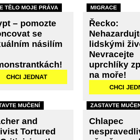
E TĚLO MOJE PRÁVA
MIGRACE
pt – pomozte
Řecko:
ncovat se
Nehazardujt
uálním násilím
lidskými živ
Nevracejte
monstrantkách!
uprchlíky z
na moře!
CHCI JEDNAT
CHCI JED
TAVTE MUČENÍ
ZASTAVTE MUČEN
cher and
Chlapec
ivist Tortured
nespravedli