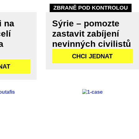
ZBRANĚ POD KONTROLOU
i na
Sýrie – pomozte
elí
zastavit zabíjení
a
nevinných civilistů
CHCI JEDNAT
NAT