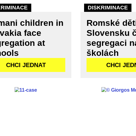
KRIMINACE
DISKRIMINACE
ani children in
Romské dět
vakia face
Slovensku č
regation at
segregaci n
hools
školách
CHCI JEDNAT
CHCI JED