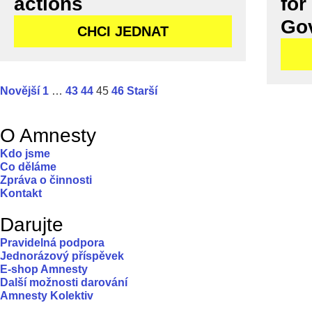
actions
for
Go
CHCI JEDNAT
Novější
1
…
43
44
45
46
Starší
O Amnesty
Kdo jsme
Co děláme
Zpráva o činnosti
Kontakt
Darujte
Pravidelná podpora
Jednorázový příspěvek
E-shop Amnesty
Další možnosti darování
Amnesty Kolektiv