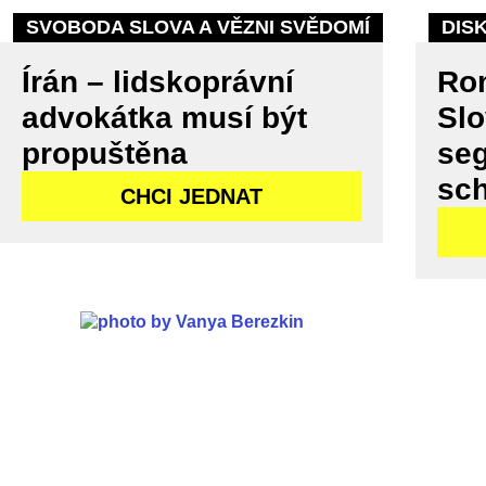
SVOBODA SLOVA A VĚZNI SVĚDOMÍ
DIS
Írán – lidskoprávní
Rom
advokátka musí být
Slo
propuštěna
seg
sc
CHCI JEDNAT