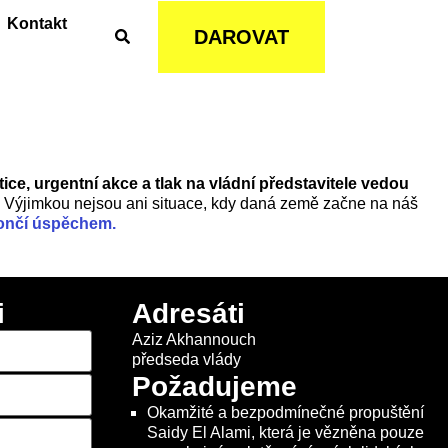
Kontakt
DAROVAT
tice, urgentní akce a tlak na vládní představitele vedou
y. Výjimkou nejsou ani situace, kdy daná země začne na náš
 končí úspěchem.
i
Adresáti
Aziz Akhannouch
předseda vlády
Požadujeme
Okamžité a bezpodmínečné propuštění
Saidy El Alami, která je vězněna pouze