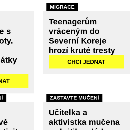
MIGRACE
Teenagerům
e s
vráceným do
oty.
Severní Koreje
hrozí kruté tresty
pátky
CHCI JEDNAT
NAT
Í
ZASTAVTE MUČENÍ
Učitelka a
vě
aktivistka mučena