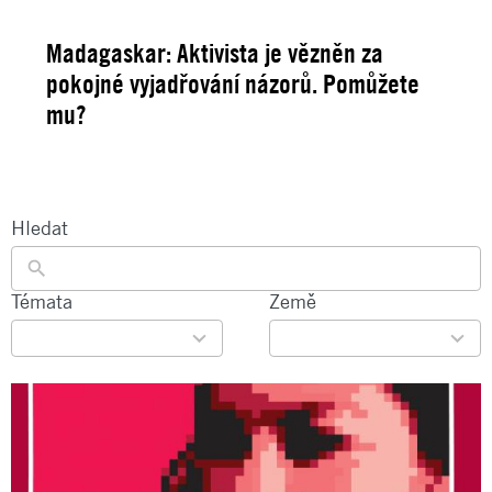
Madagaskar: Aktivista je vězněn za
pokojné vyjadřování názorů. Pomůžete
mu?
Hledat
22
Témata
135
Země
results
results
available
available