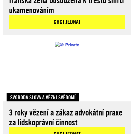
Íránská žena odsouzena k trestu smrti
ukamenováním
CHCI JEDNAT
SVOBODA SLOVA A VĚZNI SVĚDOMÍ
3 roky vězení a zákaz advokátní praxe
za lidskoprávní činnost
CHCI JEDNAT