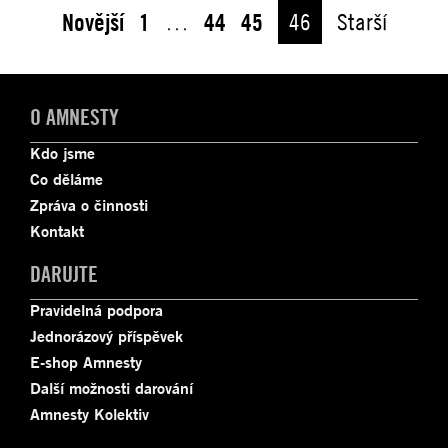
Novější
1
…
44
45
46
Starší
O AMNESTY
Kdo jsme
Co děláme
Zpráva o činnosti
Kontakt
DARUJTE
Pravidelná podpora
Jednorázový příspěvek
E-shop Amnesty
Další možnosti darování
Amnesty Kolektiv