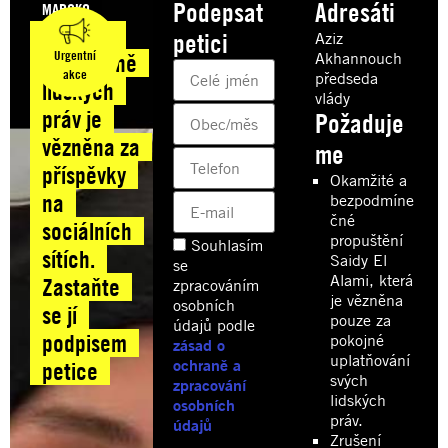
Podepsat
Adresáti
MAROKO
Maroko:
petici
Aziz
Urgentní
Akhannouch
Obránkyně
akce
předseda
lidských
vlády
práv je
Požaduje
vězněna za
me
příspěvky
Okamžité a
na
bezpodmíne
čné
sociálních
propuštění
Souhlasím
sítích.
Saidy El
se
Alami, která
Zastaňte
zpracováním
je vězněna
osobních
se jí
pouze za
údajů podle
podpisem
pokojné
zásad o
uplatňování
ochraně a
petice
svých
zpracování
lidských
osobních
práv.
údajů
Zrušení