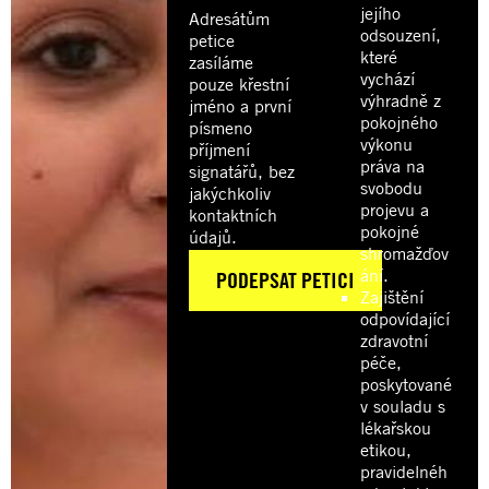
jejího
Adresátům
odsouzení,
petice
které
zasíláme
vychází
pouze křestní
výhradně z
jméno a první
pokojného
písmeno
výkonu
příjmení
práva na
signatářů, bez
svobodu
jakýchkoliv
projevu a
kontaktních
pokojné
údajů.
shromažďov
ání.
Zajištění
odpovídající
zdravotní
péče,
poskytované
v souladu s
lékařskou
etikou,
pravidelnéh