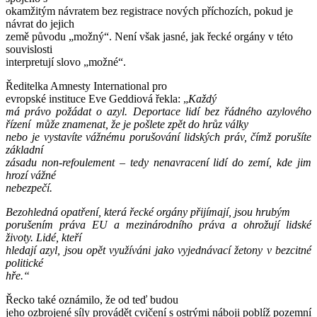
okamžitým návratem bez registrace nových příchozích, pokud je
návrat do jejich
země původu „možný“. Není však jasné, jak řecké orgány v této
souvislosti
interpretují slovo „možné“.
Ředitelka Amnesty International pro
evropské instituce Eve Geddiová řekla: „
Každý
má právo požádat o azyl. Deportace lidí bez řádného azylového
řízení může znamenat, že je pošlete zpět do hrůz války
nebo je vystavíte vážnému porušování lidských práv, čímž porušíte
základní
zásadu non-refoulement – tedy nenavracení lidí do zemí, kde jim
hrozí vážné
nebezpečí.
Bezohledná opatření, která řecké orgány přijímají, jsou hrubým
porušením práva EU a mezinárodního práva a ohrožují lidské
životy. Lidé, kteří
hledají azyl, jsou opět využíváni jako vyjednávací žetony v bezcitné
politické
hře.“
Řecko také oznámilo, že od teď budou
jeho ozbrojené síly provádět cvičení s ostrými náboji poblíž pozemní