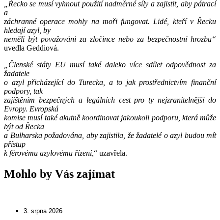
„Řecko se musí vyhnout použití nadměrné síly a zajistit, aby pátrací
a
záchranné operace mohly na moři fungovat. Lidé, kteří v Řecku
hledají azyl, by
neměli být považováni za zločince nebo za bezpečnostní hrozbu“
uvedla Geddiová.
„Členské státy EU musí také daleko více sdílet odpovědnost za
žadatele
o azyl přicházející do Turecka, a to jak prostřednictvím finanční
podpory, tak
zajištěním bezpečných a legálních cest pro ty nejzranitelnější do
Evropy. Evropská
komise musí také akutně koordinovat jakoukoli podporu, která může
být od Řecka
a Bulharska požadována, aby zajistila, že žadatelé o azyl budou mít
přístup
k férovému azylovému řízení,
“ uzavřela.
Mohlo by Vás zajímat
3. srpna 2026