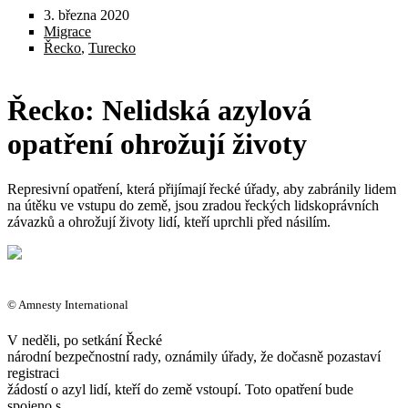
3. března 2020
Migrace
Řecko
,
Turecko
Řecko: Nelidská azylová
opatření ohrožují životy
Represivní opatření, která přijímají řecké úřady, aby zabránily lidem
na útěku ve vstupu do země, jsou zradou řeckých lidskoprávních
závazků a ohrožují životy lidí, kteří uprchli před násilím.
© Amnesty International
V neděli, po setkání Řecké
národní bezpečnostní rady, oznámily úřady, že dočasně pozastaví
registraci
žádostí o azyl lidí, kteří do země vstoupí. Toto opatření bude
spojeno s