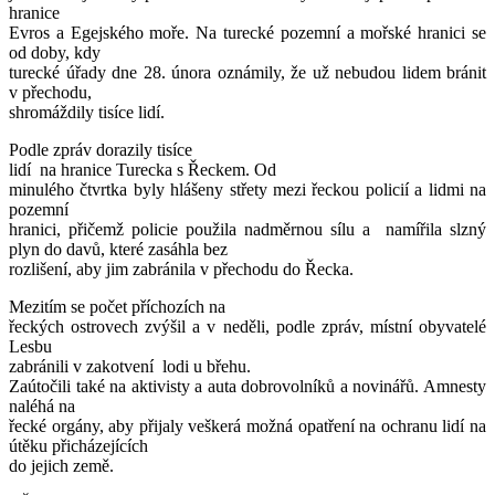
hranice
Evros a Egejského moře. Na turecké pozemní a mořské hranici se
od doby, kdy
turecké úřady dne 28. února oznámily, že už nebudou lidem bránit
v přechodu,
shromáždily tisíce lidí.
Podle zpráv dorazily tisíce
lidí na hranice Turecka s Řeckem. Od
minulého čtvrtka byly hlášeny střety mezi řeckou policií a lidmi na
pozemní
hranici, přičemž policie použila nadměrnou sílu a namířila slzný
plyn do davů, které zasáhla bez
rozlišení, aby jim zabránila v přechodu do Řecka.
Mezitím se počet příchozích na
řeckých ostrovech zvýšil a v neděli, podle zpráv, místní obyvatelé
Lesbu
zabránili v zakotvení lodi u břehu.
Zaútočili také na aktivisty a auta dobrovolníků a novinářů. Amnesty
naléhá na
řecké orgány, aby přijaly veškerá možná opatření na ochranu lidí na
útěku přicházejících
do jejich země.