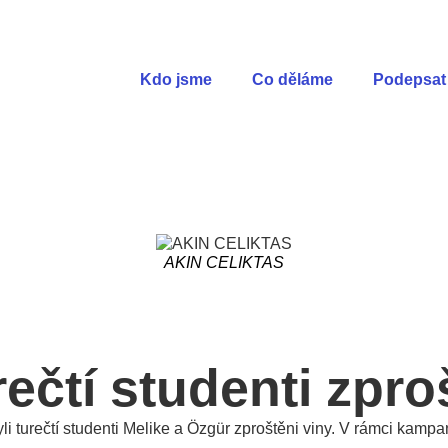
Kdo jsme
Co děláme
Podepsat 
AKIN CELIKTAS
ečtí studenti zpro
yli turečtí studenti Melike a Özgür zproštěni viny. V rámci kam