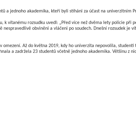
ntů a jednoho akademika, kteří byli stíháni za účast na univerzitním 
, k vítanému rozsudku uvedl: „Před více než dvěma lety policie při 
edně nespravedlivě obviněni a vláčeni po soudech. Dnešní rozsudek je v
v omezení. Až do května 2019, kdy ho univerzita nepovolila, studenti
hnala a zadržela 23 studentů včetně jednoho akademika. Většinu z nich 