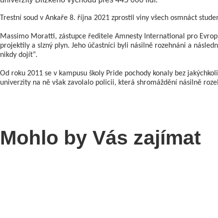
Trestní soud v Ankaře 8. října 2021 zprostil viny všech osmnáct stude
Massimo Moratti, zástupce ředitele Amnesty International pro Evropu
projektily a slzný plyn. Jeho účastníci byli násilně rozehnáni a násl
nikdy dojít“.
Od roku 2011 se v kampusu školy Pride pochody konaly bez jakýchkoli
univerzity na ně však zavolalo policii, která shromáždění násilně roze
Mohlo by Vás zajímat