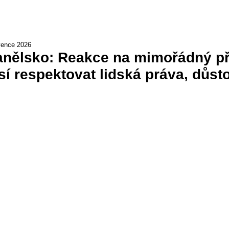
vence 2026
nělsko: Reakce na mimořádný pří
í respektovat lidská práva, důsto