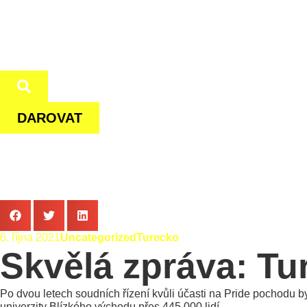
DAROVAT
6. října 2021
Uncategorized
Turecko
Skvělá zpráva: Tur
Po dvou letech soudních řízení kvůli účasti na Pride pochodu b
univerzity Blízkého východu přes 445 000 lidí.