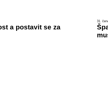
31. čer
st a postavit se za
Špa
mus