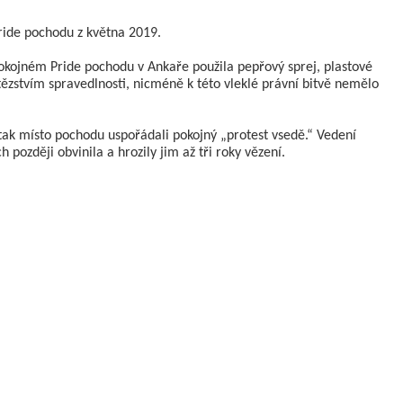
Pride pochodu z května 2019.
pokojném Pride pochodu v Ankaře použila pepřový sprej, plastové
ítězstvím spravedlnosti, nicméně k této vleklé právní bitvě nemělo
 tak místo pochodu uspořádali pokojný „protest vsedě.“ Vedení
později obvinila a hrozily jim až tři roky vězení.