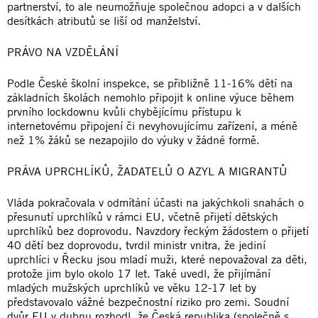
partnerství, to ale neumožňuje společnou adopci a v dalších
desítkách atributů se liší od manželství.
PRÁVO NA VZDĚLÁNÍ
Podle České školní inspekce, se přibližně 11-16% dětí na
základních školách nemohlo připojit k online výuce během
prvního lockdownu kvůli chybějícímu přístupu k
internetovému připojení či nevyhovujícímu zařízení, a méně
než 1% žáků se nezapojilo do výuky v žádné formě.
PRÁVA UPRCHLÍKŮ, ŽADATELŮ O AZYL A MIGRANTŮ
Vláda pokračovala v odmítání účasti na jakýchkoli snahách o
přesunutí uprchlíků v rámci EU, včetně přijetí dětských
uprchlíků bez doprovodu. Navzdory řeckým žádostem o přijetí
40 dětí bez doprovodu, tvrdil ministr vnitra, že jediní
uprchlíci v Řecku jsou mladí muži, které nepovažoval za děti,
protože jim bylo okolo 17 let. Také uvedl, že přijímání
mladých mužských uprchlíků ve věku 12-17 let by
představovalo vážné bezpečnostní riziko pro zemi. Soudní
dvůr EU v dubnu rozhodl, že Česká republika (společně s