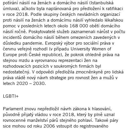
potírání násilí na ženách a domácího násilí (Istanbulská
úmluva), ačkoliv byla naplánovaná pro předložení k ratifikaci
v roce 2018. Podle skupiny českých nevládních organizací
proti násilí na ženách a domácímu násilí vyhledalo lékařskou
pomoc v posledních letech okolo 168 000 obětí domácího
násilí ročně. Poskytovatelé služeb zaznamenali nárůst v počtu
incidentů domácího násilí během omezeních zavedených v
důsledku pandemie. Evropský výbor pro sociální práva v
červnu veřejně rozhodl (v případu University Women of
Europe proti České republice), že pokrok ohledně práva na
stejnou mzdu a vyrovnanou reprezentaci žen na
rozhodovacích pozicích v soukromých firmách byl
nedostatečný. V odpovědi předložila zmocněnkyně pro lidská
práva vládě nový návrh strategie pro rovnost žen a mužů v
letech 2020 – 2030.
LGBTI+
Parlament znovu nepředložil návrh zákona k hlasování,
původně přijatý vládou v roce 2018, který by plně uznal
rovnocenné manželství párů stejného pohlaví. Takové páry
sice mohou od roku 2006 vstoupit do registrovaného