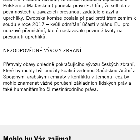
Polskem a Maďarskem) porušila právo EU tím, že selhala v
povinnostech a závazcích přesunout žadatele o azyl a
uprchlíky. Evropská komise poslala případ proti třem zemím k
soudu v roce 2017 – kvůli odmítání účasti v plánu EU pro
nouzové přemístění, které nastavovalo povinné kvóty na
přesunutí uprchlíků.
NEZODPOVĚDNÉ VÝVOZY ZBRANÍ
Přetrvaly obavy ohledně pokračujícího vývozu českých zbraní,
které by mohly být použity koalicí vedenou Saúdskou Arábií a
Spojenými arabskými emiráty v konfliktu v Jemenu, což by
mohlo znamenat vážné porušení základních lidských práv a
také humanitárního či mezinárodního práva.
Mohlo by Vás zajímat