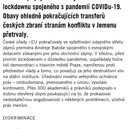
lockdownu spojeného s pandemií COVIDu-19.
Obavy ohledně pokračujících transferů
českých zbraní stranám konfliktu v Jemenu
přetrvaly.
České úřady i EU pokračovaly ve vyšetřování údajného střetu
zájmů premiéra Andreje Babiše spojeného s evropskými
dotacemi získanými pro jeho obchodní zájmy. V březnu, před
prvním lockdownem v důsledku pandemie, uspořádaly tisíce
lidí demonstraci v hlavním městě Praze, namířenou proti
předsedovi vlády a tomu, co považují za jeho destruktivní vliv
na státní instituce. Úřadování nového veřejného ochránce
práv – ombudsmana, jmenovaného v únoru, vyvolalo
kontroverzi. Přes 300 akademiků a právníků podepsalo v
dubnu otevřený dopis poukazující na to, že prokazoval
nedostatečnou angažovanost v některých problémech, včetně
práv menšin.
DISKRIMINACE