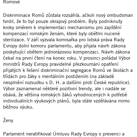
Romové
Diskriminace Romů zůstala rozsáhlá, ačkoli nový ombudsman
tvrdil, že to byl pouze okrajový problém. Byly podniknuty
kroky směrem k implementaci mechanismu pro zajištění
kompenzací romským ženám, které byly oběťmi nucené
sterilizace. V září vyzvala komisařka pro lidská práva Rady
Evropy dolní komoru parlamentu, aby přijala návrh zákona
poskytující obětem jednorázovou kompenzaci. Návrh zákona
čekal na první čtení na konec roku. V prosinci pořádal Výbor
ministrů Rady Evropy pravidelné přezkoumání opatření
přijatých k řešení diskriminační segregace Romů ve školách a
třídách pro žáky s mentálním postižením (na základě
nesplnění rozsudku s D. H. a dalšími proti České republice).
Výbor zaznamenal některé pozitivní trendy, ale i nadále se
obává, že většina romských žáků vyhodnocených k potřebě
individuálních výukových plánů, byla stále vzdělávána mimo
běžnou výuku.
Ženy
Parlament neratifikoval Úmluvu Rady Evropy o prevenci a