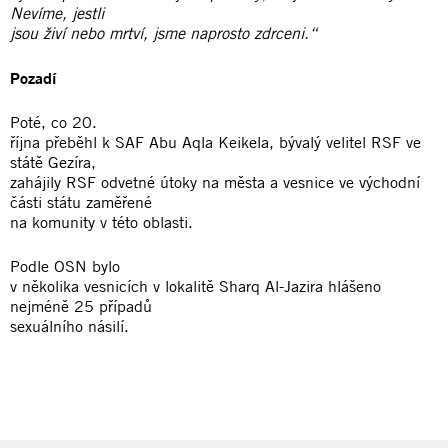
Nevíme, jestli
jsou živí nebo mrtví, jsme naprosto zdrceni.“
Pozadí
Poté, co 20.
října přeběhl k SAF Abu Aqla Keikela, bývalý velitel RSF ve
státě Gezíra,
zahájily RSF odvetné útoky na města a vesnice ve východní
části státu zaměřené
na komunity v této oblasti.
Podle OSN bylo
v několika vesnicích v lokalitě Sharq Al-Jazira hlášeno
nejméně 25 případů
sexuálního násilí.