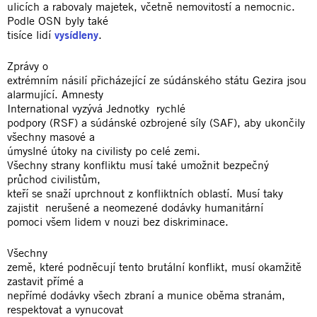
ulicích a rabovaly majetek, včetně nemovitostí a nemocnic.
Podle OSN byly také
tisíce lidí
vysídleny
.
Zprávy o
extrémním násilí přicházející ze súdánského státu Gezira jsou
alarmující. Amnesty
International vyzývá Jednotky rychlé
podpory (RSF) a súdánské ozbrojené síly (SAF), aby ukončily
všechny masové a
úmyslné útoky na civilisty po celé zemi.
Všechny strany konfliktu musí také umožnit bezpečný
průchod civilistům,
kteří se snaží uprchnout z konfliktních oblastí. Musí taky
zajistit nerušené a neomezené dodávky humanitární
pomoci všem lidem v nouzi bez diskriminace.
Všechny
země, které podněcují tento brutální konflikt, musí okamžitě
zastavit přímé a
nepřímé dodávky všech zbraní a munice oběma stranám,
respektovat a vynucovat