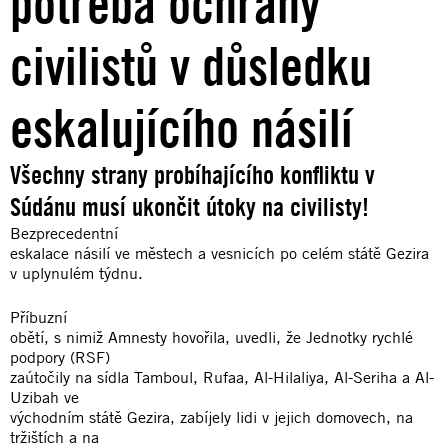
potřeba ochrany
civilistů v důsledku
eskalujícího násilí
Všechny strany probíhajícího konfliktu v
Súdánu musí ukončit útoky na civilisty!
Bezprecedentní
eskalace násilí ve městech a vesnicích po celém státě Gezira
v uplynulém týdnu.
Příbuzní
obětí, s nimiž Amnesty hovořila, uvedli, že Jednotky rychlé
podpory (RSF)
zaútočily na sídla Tamboul, Rufaa, Al-Hilaliya, Al-Seriha a Al-
Uzibah ve
východním státě Gezira, zabíjely lidi v jejich domovech, na
tržištích a na