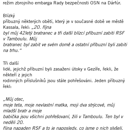
režim zbrojního embarga Rady bezpečnosti OSN na Dárfúr.
Blízký
příbuzný některých obětí, který je v současné době ve městě
Kassala, řekl:
„20. října
byl můj 42letý bratranec a tři další blízcí příbuzní zabiti RSF
v Tamboulu. Můj
bratranec byl zabit ve svém domě a ostatní příbuzní byli zabiti
na trhu.“
Tři další
lidé, jejichž příbuzní byli zasaženi útoky v Gezíře, řekli, že
někteří z jejich
rodinných příslušníků jsou stále pohřešováni. Jeden příbuzný
řekl:
„Můj otec,
moje teta, moje nevlastní matka, moji dva strýcové, můj
mladší bratr a moje
babička jsou všichni pohřešovaní, žili v Tamboulu. Ten byl v
neděli 20.
října napaden RSF a to je naposledy, co jsme o nich slyšeli.