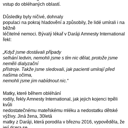
vstup do obléhaných oblastí.
Důsledky byly ničivé, dohnaly
populaci na pokraj hladovění a způsobily, že lidé umírali i na
běžně
léčitelné nemoci. Bývalý lékař v Daráji Amnesty International
řekl:
„Když jsme dostávali případy
selhání ledvin, nemohli jsme s tím nic dělat, protože jsme
neměli dialyzační
přístroje. Takže jsme sledovali, jak pacienti umírají před
našima očima,
nemohli jsme jim nabídnout nic.“
Matky, které během obléhání
rodily, řekly Amnesty International, jak jejich kojenci trpěli
kvůli
nedostatečnému mateřskému mléku a nedostatku dětské
výživy. Jiná žena, 30letá
matky z Daráji, která porodila v březnu 2016, vypověděla, že
její dcera se