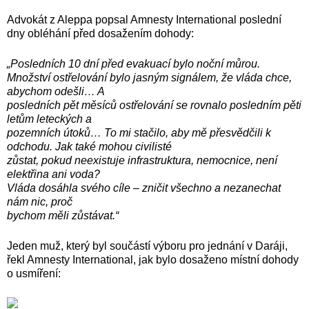
Advokát z Aleppa popsal Amnesty International poslední
dny obléhání před dosažením dohody:
„Posledních 10 dní před evakuací bylo noční můrou.
Množství ostřelování bylo jasným signálem, že vláda chce,
abychom odešli… A
posledních pět měsíců ostřelování se rovnalo posledním pěti
letům leteckých a
pozemních útoků… To mi stačilo, aby mě přesvědčili k
odchodu. Jak také mohou civilisté
zůstat, pokud neexistuje infrastruktura, nemocnice, není
elektřina ani voda?
Vláda dosáhla svého cíle – zničit všechno a nezanechat
nám nic, proč
bychom měli zůstávat.“
Jeden muž, který byl součástí výboru pro jednání v Daráji,
řekl Amnesty International, jak bylo dosaženo místní dohody
o usmíření: