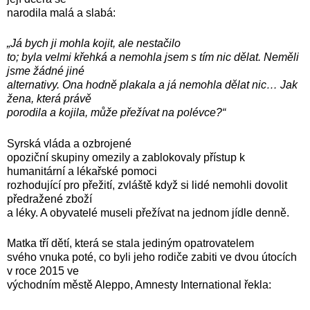
narodila malá a slabá:
„Já bych ji mohla kojit, ale nestačilo
to; byla velmi křehká a nemohla jsem s tím nic dělat. Neměli
jsme žádné jiné
alternativy. Ona hodně plakala a já nemohla dělat nic… Jak
žena, která právě
porodila a kojila, může přežívat na polévce?“
Syrská vláda a ozbrojené
opoziční skupiny omezily a zablokovaly přístup k
humanitární a lékařské pomoci
rozhodující pro přežití, zvláště když si lidé nemohli dovolit
předražené zboží
a léky. A obyvatelé museli přežívat na jednom jídle denně.
Matka tří dětí, která se stala jediným opatrovatelem
svého vnuka poté, co byli jeho rodiče zabiti ve dvou útocích
v roce 2015 ve
východním městě Aleppo, Amnesty International řekla: