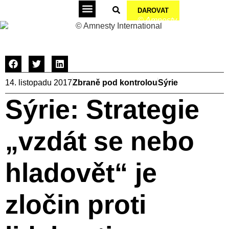
DAROVAT
© Amnesty International
Podepsat petice
14. listopadu 2017
Zbraně pod kontrolou
Sýrie
Sýrie: Strategie
„vzdát se nebo
hladovět“ je
zločin proti