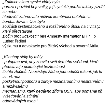
„
Zatímco cílem syrské vlády bylo
porazit opoziční bojovníky, její cynické použití taktiky ‚vzdát
se nebo
hladovět‘ zahrnovalo ničivou kombinaci obléhání a
bombardování. Což bylo
součástí systematického a rozšířeného útoku na civilisty,
který představuje
zločin proti lidskosti
,“ řekl Amnesty International Philip
Luther, ředitel
výzkumu a advokacie pro Blízký východ a severní Afriku.
„Všechny státy by měly
spolupracovat, aby zbavilo svět černého svědomí, které
představuje pokračující beztrestnost
těchto zločinů. Neexistuje žádné jednodušší řešení, jak to
učinit, než
poskytnout podporu a zdroje mezinárodnímu nestrannému
a nezávislému
mechanismu, který nedávno zřídila OSN, aby pomáhal při
vyšetřování a stíhání
odpovědných osob.“