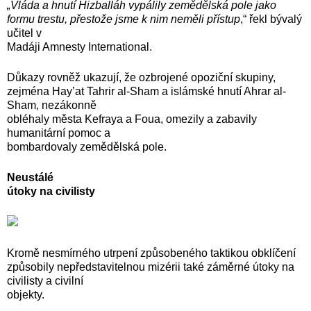
„Vláda a hnutí Hizballáh vypálily zemědělská pole jako
formu trestu, přestože jsme k nim neměli přístup
,“ řekl bývalý
učitel v
Madáji Amnesty International.
Důkazy rovněž ukazují, že ozbrojené opoziční skupiny,
zejména Hay’at Tahrir al-Sham a islámské hnutí Ahrar al-
Sham, nezákonně
obléhaly města Kefraya a Foua, omezily a zabavily
humanitární pomoc a
bombardovaly zemědělská pole.
Neustálé
útoky na civilisty
Kromě nesmírného utrpení způsobeného taktikou obklíčení
způsobily nepředstavitelnou mizérii také záměrné útoky na
civilisty a civilní
objekty.