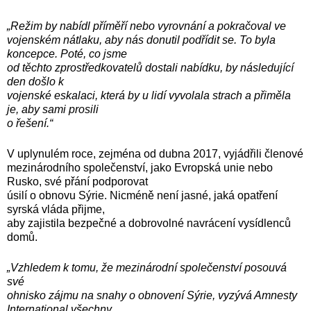
„Režim by nabídl příměří nebo vyrovnání a pokračoval ve
vojenském nátlaku, aby nás donutil podřídit se. To byla
koncepce. Poté, co jsme
od těchto zprostředkovatelů dostali nabídku, by následující
den došlo k
vojenské eskalaci, která by u lidí vyvolala strach a přiměla
je, aby sami prosili
o řešení.“
V uplynulém roce, zejména od dubna 2017, vyjádřili členové
mezinárodního společenství, jako Evropská unie nebo
Rusko, své přání podporovat
úsilí o obnovu Sýrie. Nicméně není jasné, jaká opatření
syrská vláda přijme,
aby zajistila bezpečné a dobrovolné navrácení vysídlenců
domů.
„Vzhledem k tomu, že mezinárodní společenství posouvá
své
ohnisko zájmu na snahy o obnovení Sýrie, vyzývá Amnesty
International všechny,