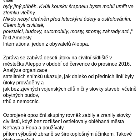
však
byly jiný příběh. Kvůli kousku šrapnelu byste mohli umřít ve
zlomku vteřiny.
Nikdo nebyl chráněn před leteckými údery a ostřelováním.
Cílem byli civilisté,
povstalci, budovy, automobily, mosty, stromy, zahrady atd.
,“
řekl Amnesty
International jeden z obyvatelů Aleppa.
Zpráva se zabývá deseti útoky na civilní sídliště v
městečku Aleppo v období od července do prosince 2016.
Analýza organizace
satelitních snímků ukazuje, jak daleko od předních linií byly
útoky prováděny a
jak bez zjevných vojenských cílů ničily stovky staveb, včetně
obytných budov,
trhů a nemocnic.
Ozbrojené opoziční skupiny rovněž zabily a zranily stovky
civilistů, když bez rozlišení ostřelovaly obléhaná města
Kefraya a Foua a používaly
přitom výbušné zbraně se širokoplošným účinkem. Takové