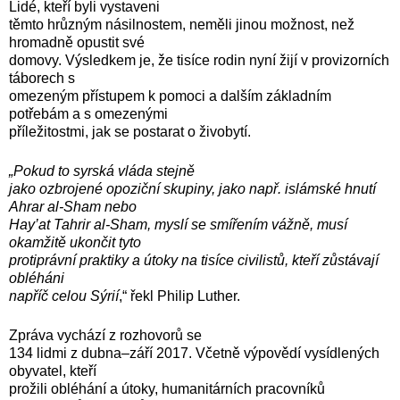
Lidé, kteří byli vystaveni
těmto hrůzným násilnostem, neměli jinou možnost, než
hromadně opustit své
domovy. Výsledkem je, že tisíce rodin nyní žijí v provizorních
táborech s
omezeným přístupem k pomoci a dalším základním
potřebám a s omezenými
příležitostmi, jak se postarat o živobytí.
„Pokud to syrská vláda stejně
jako ozbrojené opoziční skupiny, jako např. islámské hnutí
Ahrar al-Sham nebo
Hay’at Tahrir al-Sham, myslí se smířením vážně, musí
okamžitě ukončit tyto
protiprávní praktiky a útoky na tisíce civilistů, kteří zůstávají
obléháni
napříč celou Sýrií
,“ řekl Philip Luther.
Zpráva vychází z rozhovorů se
134 lidmi z dubna–září 2017. Včetně výpovědí vysídlených
obyvatel, kteří
prožili obléhání a útoky, humanitárních pracovníků