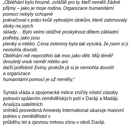
„Obléhání bylo hrozné, zvláště pro ty, kteří neměli žádné
příjmy – jako je moje rodina. Organizace humanitární
pomoci nebyly schopné
pokračovat v práci kvůli vytrvalým útokům, které zahrnovaly
útoky na jejich
sklady… Bylo velmi obtížné poskytnout dětem základní
potřeby, jako jsou
plenky a mléko. Cena zeleniny byla tak vysoká, že jsem si ji
nemohla dovolit.
Obléhání mě nepostihlo tak moc jako děti. Můj téměř
dvouletý vnuk neměl mléko ani
další potřebné živiny, protože já si je nemohla dovolit
a organizace
humanitární pomoci je už neměly.“
Syrská vláda a spojenecké milice zničily místní zásoby
potravin spálením zemědělských polí v Daráji a Madáji.
Analýza satelitních
snímků provedená Amnesty International ukazuje masivní
pokles v zemědělství v
průběhu let a zjevnou mrtvou zónu v okolí Daráji.