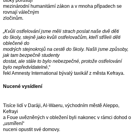
útoky porušují
mezinárodní humanitární zákon a v mnoha případech se
rovnají válečným
zločinům.
„Kvůli ostřelování jsme měli strach poslat naše dvě děti
do školy, stejně jako kvůli ostřelovačům, kteří stříleli děti
oblečené do
modrých stejnokrojů na cestě do školy. Našli jsme způsoby,
jak tam bezpečně studenty
dostat, ale stále to bylo nebezpečné, protože ostřelování
bylo nepředvídatelné
,“
řekl Amnesty International bývalý taxikář z města Kefraya.
Nucené vysídlení
Tisíce lidí v Daráji, Al-Waeru, východním městě Aleppo,
Kefrayi
a Foue uvězněných v obležení byli nakonec v rámci dohod o
„usmíření“
nuceni opustit své domovy.