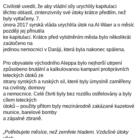
Civilisté uvedli, že aby vládní síly urychlily kapitulaci
těchto oblastí, zintenzivnily své útoky krátce předtím, než
byly vytlačeny. 7.
února 2017 syrská vláda urychlila útok na Al-Waer a o měsíc
později jej přinutila
ke kapitulaci. Krátce před vylidněním města bylo několikrát
zaútočeno na
jedinou nemocnici v Daráji, která byla nakonec spálena.
Pro obyvatele východního Aleppa bylo nejhorší utrpení
způsobeno brutální a kalkulovanou kampaní protiprávních
leteckých útoků ze
strany syrských a ruských sil, které byly úmyslně zaměřeny
na civilisty, domovy
a nemocnice. Celé čtvrti byly bez rozdílu ostřelovány a byly
cílem leteckých
útoků – použity přitom byly mezinárodně zakázané kazetové
munice, barelové bomby
a zápalné zbraně.
„Potřebujete měsíce, než zemřete hladem. Vzdušné útoky