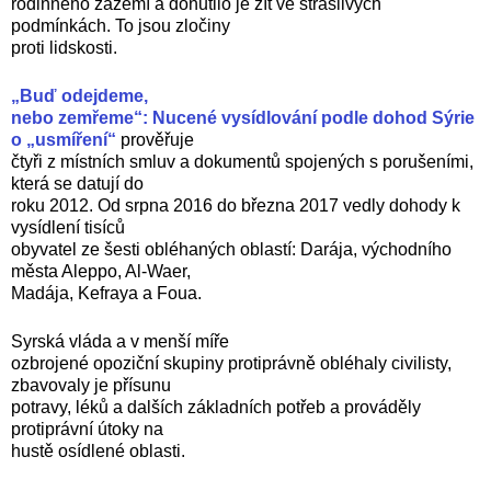
rodinného zázemí a donutilo je žít ve strašlivých
podmínkách. To jsou zločiny
proti lidskosti.
„Buď odejdeme,
nebo zemřeme“: Nucené vysídlování podle dohod Sýrie
o „usmíření“
prověřuje
čtyři z místních smluv a dokumentů spojených s porušeními,
která se datují do
roku 2012. Od srpna 2016 do března 2017 vedly dohody k
vysídlení tisíců
obyvatel ze šesti obléhaných oblastí: Darája, východního
města Aleppo, Al-Waer,
Madája, Kefraya a Foua.
Syrská vláda a v menší míře
ozbrojené opoziční skupiny protiprávně obléhaly civilisty,
zbavovaly je přísunu
potravy, léků a dalších základních potřeb a prováděly
protiprávní útoky na
hustě osídlené oblasti.