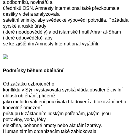
a odborníků, novinářů a
úředníků OSN. Amnesty International také přezkoumala
desítky videí a analyzovala
satelitní snímky, aby svědecké výpovědi potvrdila. Požádala
syrské a ruské úřady
(které neodpověděly) a od islámské hnutí Ahrar al-Sham
(které odpovědělo), aby
se ke zjištěním Amnesty International vyjádřili.
Podmí
nky během obléhání
Od začátku ozbrojeného
konfliktu v Sýrii vystavovala syrská vláda obydlené civilní
oblasti obléhání, přičemž
jako metodu válčení používala hladovění a blokování nebo
libovolné omezení
přístupu k základním lidským potřebám, jakými jsou
potraviny, voda, léky,
elektřina, pohonné hmoty nebo aktuální zprávy.
Humanitárním organizacím také zablokovala