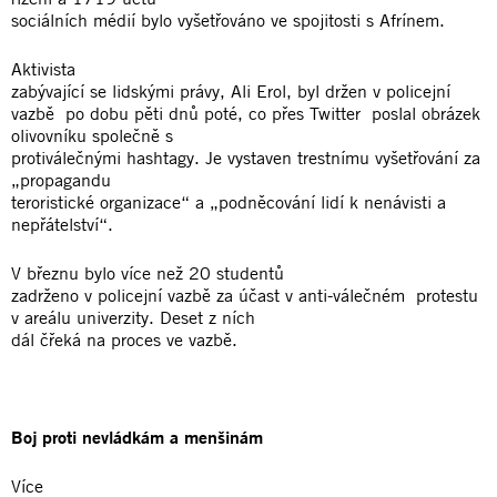
sociálních médií bylo vyšetřováno ve spojitosti s Afrínem.
Aktivista
zabývající se lidskými právy, Ali Erol, byl držen v policejní
vazbě po dobu pěti dnů poté, co přes Twitter poslal obrázek
olivovníku společně s
protiválečnými hashtagy. Je vystaven trestnímu vyšetřování za
„propagandu
teroristické organizace“ a „podněcování lidí k nenávisti a
nepřátelství“.
V březnu bylo více než 20 studentů
zadrženo v policejní vazbě za účast v anti-válečném protestu
v areálu univerzity. Deset z ních
dál čřeká na proces ve vazbě.
Boj proti nevládkám a menšinám
Více