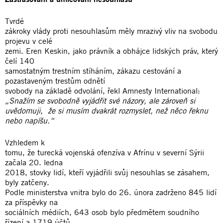
Tvrdé
zákroky vlády proti nesouhlasům měly mrazivý vliv na svobodu
projevu v celé
zemi. Eren Keskin, jako právník a obhájce lidských práv, který
čelí 140
samostatným trestním stíháním, zákazu cestování a
pozastaveným trestům odnětí
svobody na základě odvolání, řekl Amnesty International:
„Snažím se svobodně vyjádřit své názory, ale zároveň si
uvědomuji, že si musím dvakrát rozmyslet, než něco řeknu
nebo napíšu.“
Vzhledem k
tomu, že turecká vojenská ofenzíva v Afrínu v severní Sýrii
začala 20. ledna
2018, stovky lidí, kteří vyjádřili svůj nesouhlas se zásahem,
byly zatčeny.
Podle ministerstva vnitra bylo do 26. února zadrženo 845 lidí
za příspěvky na
sociálních médiích, 643 osob bylo předmětem soudního
řízení a 1719 účtů