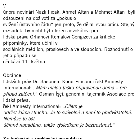
V
únoru novináři Nazlı Ilıcak, Ahmet Altan a Mehmet Altan byli
odsouzeni na doživotí za „pokus o
svržení ústavního řádu“ jen proto, že dělali svou práci. Stejný
rozsudek by mohl být uložen advokátovi pro
lidská práva Orhanovi Kemalovi Cengizovi za kritické
připomínky, které učinil v
sociálních médiích, proslovech a ve sloupcích. Rozhodnutí o
jeho případu se
očekává 11. května.
Obránce
lidských práv Dr. Saebnem Korur Fincancı řekl Amnesty
International:
„Mám malou tašku připravenou doma – pro
případ zatčení
.“ Osman İşçi, generální tajemník Asociace pro
lidská práva,
řekl Amnesty International: „
Cílem je
udržet klima strachu. Je to svévolné a není to předvídatelné.
Nemůže to být
účinně napadáno, takže výsledkem je beztrestnost.”
Zastrašování a umlčování nesouhlasu