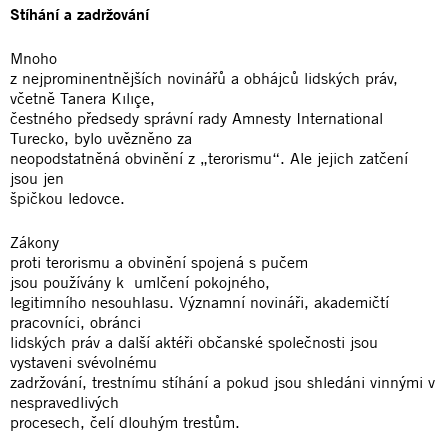
Stíhání a zadržování
Mnoho
z nejprominentnějších novinářů a obhájců lidských práv,
včetně Tanera Kılıçe,
čestného předsedy správní rady Amnesty International
Turecko, bylo uvězněno za
neopodstatněná obvinění z „terorismu“. Ale jejich zatčení
jsou jen
špičkou ledovce.
Zákony
proti terorismu a obvinění spojená s pučem
jsou používány k umlčení pokojného,
legitimního nesouhlasu. Významní novináři, akademičtí
pracovníci, obránci
lidských práv a další aktéři občanské společnosti jsou
vystaveni svévolnému
zadržování, trestnímu stíhání a pokud jsou shledáni vinnými v
nespravedlivých
procesech, čelí dlouhým trestům.