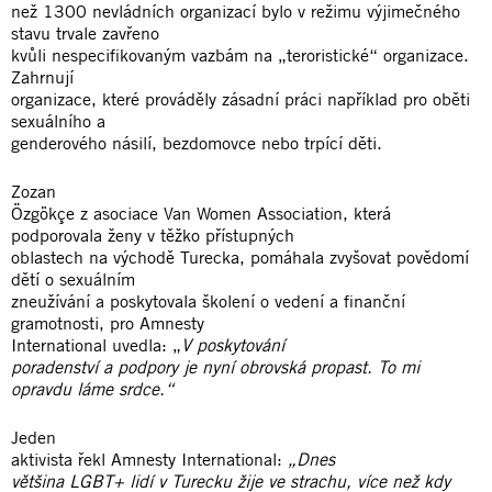
než 1300 nevládních organizací bylo v režimu výjimečného
stavu trvale zavřeno
kvůli nespecifikovaným vazbám na „teroristické“ organizace.
Zahrnují
organizace, které prováděly zásadní práci například pro oběti
sexuálního a
genderového násilí, bezdomovce nebo trpící děti.
Zozan
Özgökçe z asociace Van Women Association, která
podporovala ženy v těžko přístupných
oblastech na východě Turecka, pomáhala zvyšovat povědomí
dětí o sexuálním
zneužívání a poskytovala školení o vedení a finanční
gramotnosti, pro Amnesty
International uvedla: „
V poskytování
poradenství a podpory je nyní obrovská propast. To mi
opravdu láme srdce.“
Jeden
aktivista řekl Amnesty International:
„Dnes
většina LGBT+ lidí v Turecku žije ve strachu, více než kdy