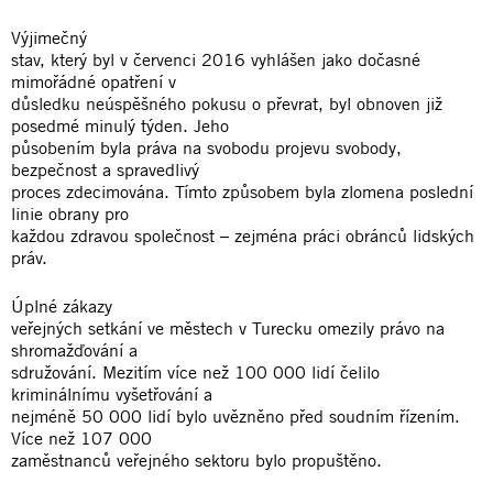
Výjimečný
stav, který byl v červenci 2016 vyhlášen jako dočasné
mimořádné opatření v
důsledku neúspěšného pokusu o převrat, byl obnoven již
posedmé minulý týden. Jeho
působením byla práva na svobodu projevu svobody,
bezpečnost a spravedlivý
proces zdecimována. Tímto způsobem byla zlomena poslední
linie obrany pro
každou zdravou společnost – zejména práci obránců lidských
práv.
Úplné zákazy
veřejných setkání ve městech v Turecku omezily právo na
shromažďování a
sdružování. Mezitím více než 100 000 lidí čelilo
kriminálnímu vyšetřování a
nejméně 50 000 lidí bylo uvězněno před soudním řízením.
Více než 107 000
zaměstnanců veřejného sektoru bylo propuštěno.