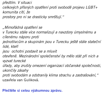
předtím. V situaci
celkových přísných opatření proti svobodě projevu LGBT+
komunita cítí, že
prostory pro ni se drasticky smršťují.“
„Mimořádná opatření se
v Turecku stále více normalizují a navzdory úmyslnému a
cílenému náporu proti
jednotlivcům a skupinám jsou v Turecku ještě stále stateční
lidé, kteří
jsou ochotni postavit se a mluvit
otevřeně. Mezinárodní společenství by mělo stát při nich a
vyzvat turecké
úřady, aby zrušily omezení organizací občanské společnosti,
ukončily zásahy
proti svobodám a odstranily klima strachu a zastrašování,“
uzavřela van Guliková.
Přečtěte si celou výzkumnou zprávu.