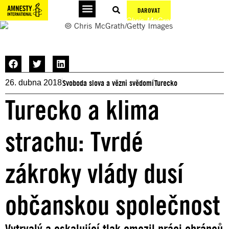
DAROVAT
© Chris McGrath/Getty Images
Podepsat petice
Svoboda slova a vězni svědomí
Turecko
26. dubna 2018
Turecko a klima
strachu: Tvrdé
zákroky vlády dusí
občanskou společnost
Vytrvalý a eskalující tlak omezil práci obránců