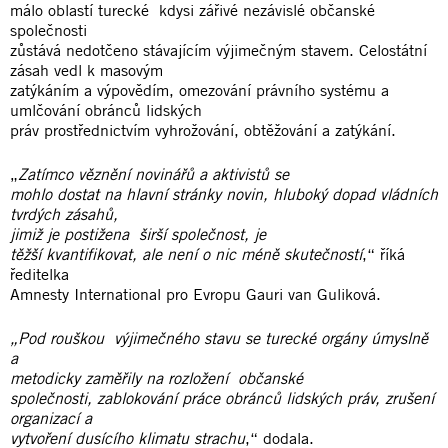
málo oblastí turecké kdysi zářivé nezávislé občanské
společnosti
zůstává nedotčeno stávajícím výjimečným stavem. Celostátní
zásah vedl k masovým
zatýkáním a výpovědím, omezování právního systému a
umlčování obránců lidských
práv prostřednictvím vyhrožování, obtěžování a zatýkání.
„
Zatímco věznění novinářů a aktivistů se
mohlo dostat na hlavní stránky novin, hluboký dopad vládních
tvrdých zásahů,
jimiž je postižena širší společnost, je
těžší kvantifikovat, ale není o nic méně skutečností
,“ říká
ředitelka
Amnesty International pro Evropu Gauri van Guliková.
„Pod rouškou výjimečného stavu se turecké orgány úmyslně
a
metodicky zaměřily na rozložení občanské
společnosti, zablokování práce obránců lidských práv, zrušení
organizací a
vytvoření dusícího klimatu strachu
,“ dodala.