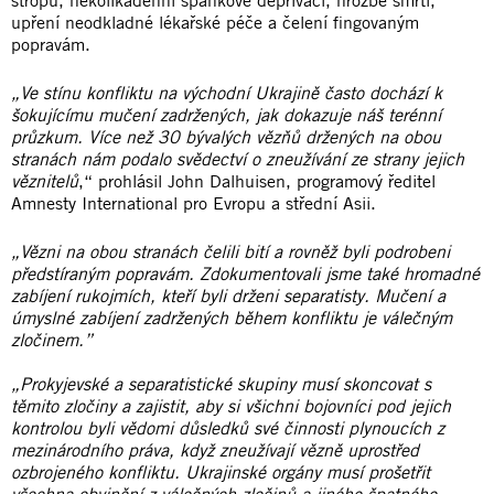
upření neodkladné lékařské péče a čelení fingovaným
popravám.
„Ve stínu konfliktu na východní Ukrajině často dochází k
šokujícímu mučení zadržených, jak dokazuje náš terénní
průzkum. Více než 30 bývalých vězňů držených na obou
stranách nám podalo svědectví o zneužívání ze strany jejich
věznitelů
,“ prohlásil John Dalhuisen, programový ředitel
Amnesty International pro Evropu a střední Asii.
„Vězni na obou stranách čelili bití a rovněž byli podrobeni
předstíraným popravám. Zdokumentovali jsme také hromadné
zabíjení rukojmích, kteří byli drženi separatisty. Mučení a
úmyslné zabíjení zadržených během konfliktu je válečným
zločinem.”
„Prokyjevské a separatistické skupiny musí skoncovat s
těmito zločiny a zajistit, aby si všichni bojovníci pod jejich
kontrolou byli vědomi důsledků své činnosti plynoucích z
mezinárodního práva, když zneužívají vězně uprostřed
ozbrojeného konfliktu. Ukrajinské orgány musí prošetřit
všechna obvinění z válečných zločinů a jiného špatného