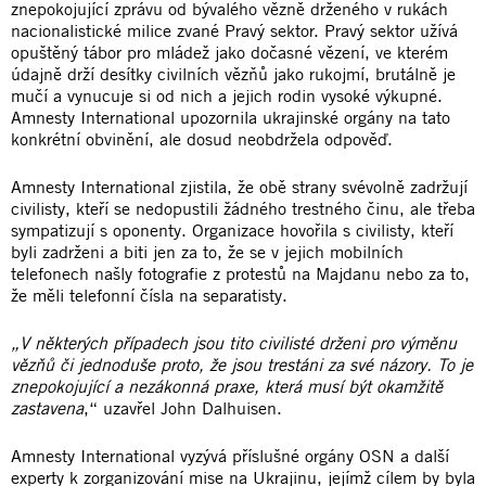
znepokojující zprávu od bývalého vězně drženého v rukách
nacionalistické milice zvané Pravý sektor. Pravý sektor užívá
opuštěný tábor pro mládež jako dočasné vězení, ve kterém
údajně drží desítky civilních vězňů jako rukojmí, brutálně je
mučí a vynucuje si od nich a jejich rodin vysoké výkupné.
Amnesty International upozornila ukrajinské orgány na tato
konkrétní obvinění, ale dosud neobdržela odpověď.
Amnesty International zjistila, že obě strany svévolně zadržují
civilisty, kteří se nedopustili žádného trestného činu, ale třeba
sympatizují s oponenty. Organizace hovořila s civilisty, kteří
byli zadrženi a biti jen za to, že se v jejich mobilních
telefonech našly fotografie z protestů na Majdanu nebo za to,
že měli telefonní čísla na separatisty.
„V některých případech jsou tito civilisté drženi pro výměnu
vězňů či jednoduše proto, že jsou trestáni za své názory. To je
znepokojující a nezákonná praxe, která musí být okamžitě
zastavena
,“ uzavřel John Dalhuisen.
Amnesty International vyzývá příslušné orgány OSN a další
experty k zorganizování mise na Ukrajinu, jejímž cílem by byla