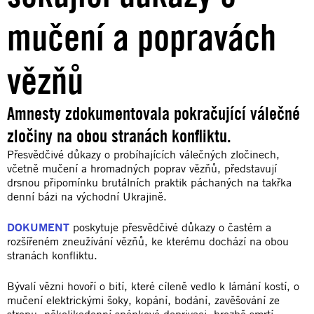
mučení a popravách
vězňů
Amnesty zdokumentovala pokračující válečné
zločiny na obou stranách konfliktu.
Přesvědčivé důkazy o probíhajících válečných zločinech,
včetně mučení a hromadných poprav vězňů, představují
drsnou připomínku brutálních praktik páchaných na takřka
denní bázi na východní Ukrajině.
DOKUMENT
poskytuje přesvědčivé důkazy o častém a
rozšířeném zneužívání vězňů, ke kterému dochází na obou
stranách konfliktu.
Bývalí vězni hovoří o bití, které cíleně vedlo k lámání kostí, o
mučení elektrickými šoky, kopání, bodání, zavěšování ze
stropu, několikadenní spánkové deprivaci, hrozbě smrtí,