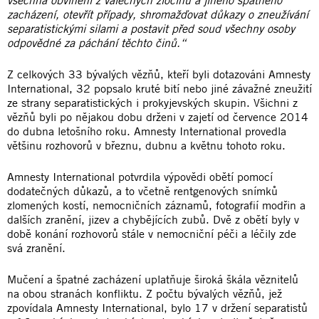
zacházení, otevřít případy, shromažďovat důkazy o zneužívání
separatistickými silami a postavit před soud všechny osoby
odpovědné za páchání těchto činů.“
Z celkových 33 bývalých vězňů, kteří byli dotazováni Amnesty
International, 32 popsalo kruté bití nebo jiné závažné zneužití
ze strany separatistických i prokyjevských skupin. Všichni z
vězňů byli po nějakou dobu drženi v zajetí od července 2014
do dubna letošního roku. Amnesty International provedla
většinu rozhovorů v březnu, dubnu a květnu tohoto roku.
Amnesty International potvrdila výpovědi obětí pomocí
dodatečných důkazů, a to včetně rentgenových snímků
zlomených kostí, nemocničních záznamů, fotografií modřin a
dalších zranění, jizev a chybějících zubů. Dvě z obětí byly v
době konání rozhovorů stále v nemocniční péči a léčily zde
svá zranění.
Mučení a špatné zacházení uplatňuje široká škála věznitelů
na obou stranách konfliktu. Z počtu bývalých vězňů, jež
zpovídala Amnesty International, bylo 17 v držení separatistů