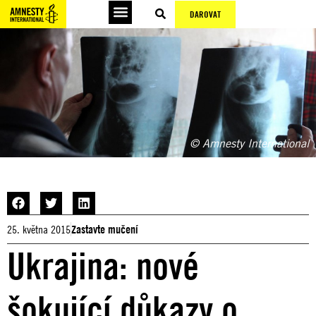
DAROVAT
© Amnesty International
25. května 2015
Zastavte mučení
Ukrajina: nové
šokující důkazy o