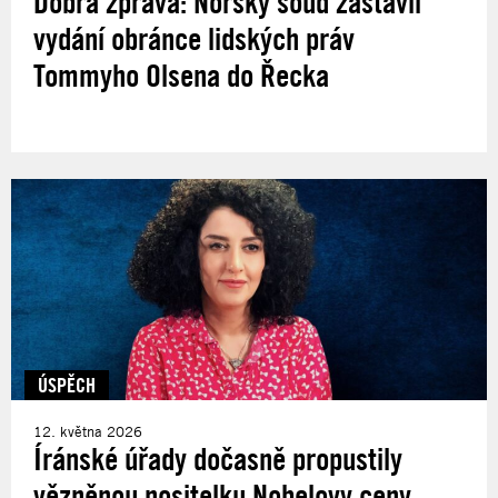
Dobrá zpráva: Norský soud zastavil
vydání obránce lidských práv
Tommyho Olsena do Řecka
ÚSPĚCH
12. května 2026
Íránské úřady dočasně propustily
vězněnou nositelku Nobelovy ceny