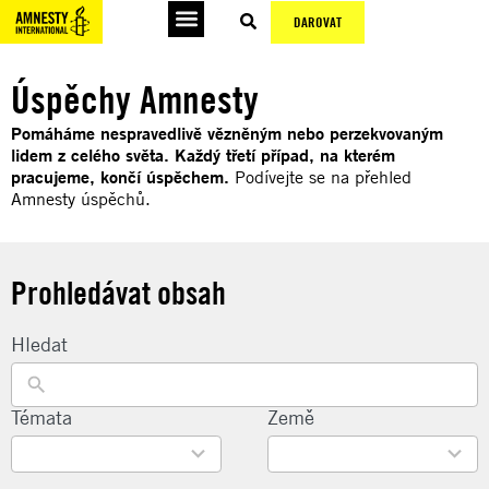
DAROVAT
Úspěchy Amnesty
Pomáháme nespravedlivě vězněným nebo perzekvovaným
lidem z celého světa. Každý třetí případ, na kterém
pracujeme, končí úspěchem.
Podívejte se na přehled
Amnesty úspěchů.
Prohledávat obsah
Hledat
22
Témata
135
Země
results
results
available
available