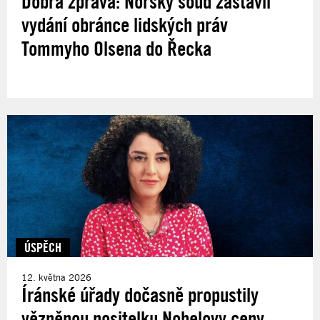
Dobrá zpráva: Norský soud zastavil
vydání obránce lidských práv
Tommyho Olsena do Řecka
ÚSPĚCH
12. května 2026
Íránské úřady dočasně propustily
vězněnou nositelku Nobelovy ceny