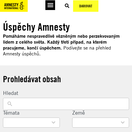
DAROVAT
Úspěchy Amnesty
Pomáháme nespravedlivě vězněným nebo perzekvovaným
lidem z celého světa. Každý třetí případ, na kterém
pracujeme, končí úspěchem.
Podívejte se na přehled
Amnesty úspěchů.
Prohledávat obsah
Hledat
22
Témata
135
Země
results
results
available
available