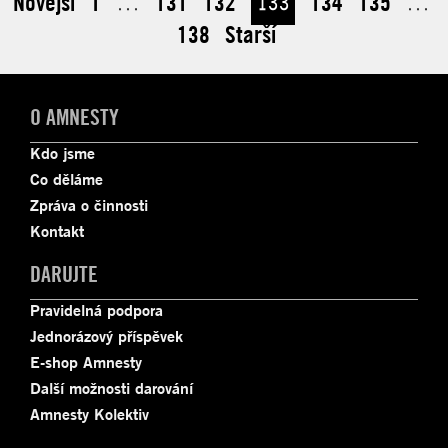
Novější
1
…
131
132
133
134
135
…
138
Starší
O AMNESTY
Kdo jsme
Co děláme
Zpráva o činnosti
Kontakt
DARUJTE
Pravidelná podpora
Jednorázový příspěvek
E-shop Amnesty
Další možnosti darování
Amnesty Kolektiv