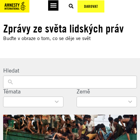
DAROVAT
Zprávy ze světa lidských práv
Buďte v obraze o tom, co se děje ve svět
Hledat
22
Témata
135
Země
results
results
available
available