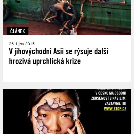
ČLÁNEK
26. října 2015
V jihovýchodní Asii se rýsuje další
hrozivá uprchlická krize